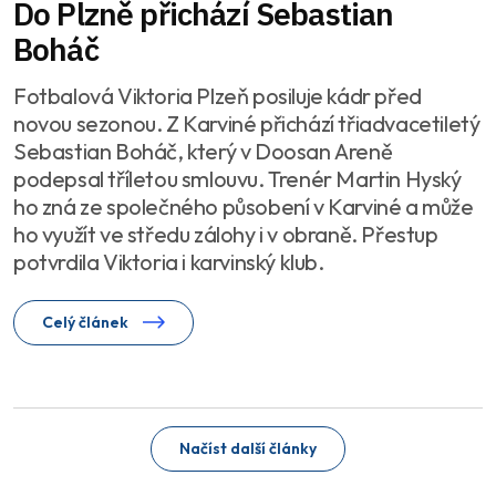
Do Plzně přichází Sebastian
Boháč
Fotbalová Viktoria Plzeň posiluje kádr před
novou sezonou. Z Karviné přichází třiadvacetiletý
Sebastian Boháč, který v Doosan Areně
podepsal tříletou smlouvu. Trenér Martin Hyský
ho zná ze společného působení v Karviné a může
ho využít ve středu zálohy i v obraně. Přestup
potvrdila Viktoria i karvinský klub.
Celý článek
Načíst další články