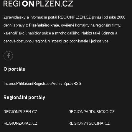
Zpravodajský a informační portál REGIONPLZEN.CZ přináší od roku 2000
denní zprávy
z
Plzeňského kraje
, ověřené
kontakty na regionální firmy
,
kalendář akcí
,
nabídky práce
a mnoho dalšího. Nabízí také účinnou a
cenově dostupnou
regionální inzerci
pro podnikatele i jednotlivce.
O portálu
Inzerce
Přihlášení
Registrace
Archiv Zpráv
RSS
Regionální portály
REGIONPLZEN.CZ
REGIONPARDUBICKO.CZ
REGIONZAPAD.CZ
REGIONVYSOCINA.CZ