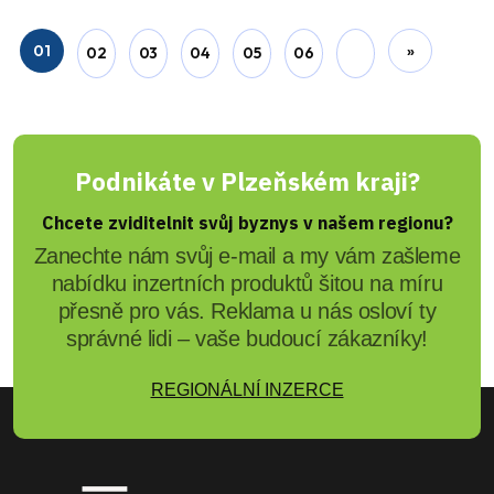
01
»
02
03
04
05
06
Podnikáte v Plzeňském kraji?
Chcete zviditelnit svůj byznys v našem regionu?
Zanechte nám svůj e-mail a my vám zašleme
nabídku inzertních produktů šitou na míru
přesně pro vás. Reklama u nás osloví ty
správné lidi – vaše budoucí zákazníky!
REGIONÁLNÍ INZERCE