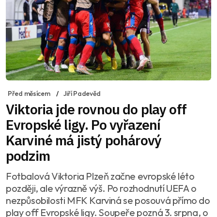
Před měsícem
Jiří Padevěd
Viktoria jde rovnou do play off
Evropské ligy. Po vyřazení
Karviné má jistý pohárový
podzim
Fotbalová Viktoria Plzeň začne evropské léto
později, ale výrazně výš. Po rozhodnutí UEFA o
nezpůsobilosti MFK Karviná se posouvá přímo do
play off Evropské ligy. Soupeře pozná 3. srpna, o