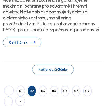
maximální ochranu pro soukromé i firemní
objekty. Naše nabídka zahrnuje fyzickou a
elektronickou ostrahu, monitoring
prostřednictvím Pultu centralizované ochrany
(PCO) i profesionální bezpečnostní poradenství.
Celý článek
Načíst další články
01
02
03
04
05
06
07
»