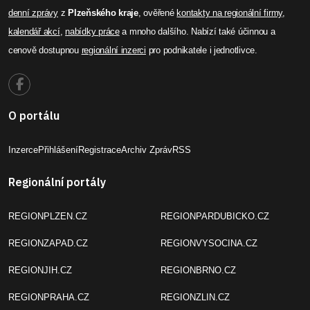
denní zprávy
z
Plzeňského kraje
, ověřené
kontakty na regionální firmy
,
kalendář akcí
,
nabídky práce
a mnoho dalšího. Nabízí také účinnou a
cenově dostupnou
regionální inzerci
pro podnikatele i jednotlivce.
O portálu
Inzerce
Přihlášení
Registrace
Archiv Zpráv
RSS
Regionální portály
REGIONPLZEN.CZ
REGIONPARDUBICKO.CZ
REGIONZAPAD.CZ
REGIONVYSOCINA.CZ
REGIONJIH.CZ
REGIONBRNO.CZ
REGIONPRAHA.CZ
REGIONZLIN.CZ