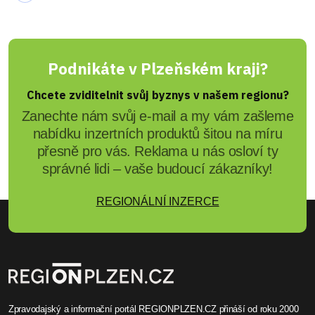
Podnikáte v Plzeňském kraji?
Chcete zviditelnit svůj byznys v našem regionu?
Zanechte nám svůj e-mail a my vám zašleme
nabídku inzertních produktů šitou na míru
přesně pro vás. Reklama u nás osloví ty
správné lidi – vaše budoucí zákazníky!
REGIONÁLNÍ INZERCE
Zpravodajský a informační portál REGIONPLZEN.CZ přináší od roku 2000