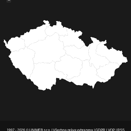
−
1997 - 2026 © UNIWEB s.r.o. | Všechna práva vyhrazena |
GDPR
|
VOP
|
RSS