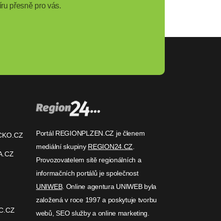
ru přesně pro vás.
Portál REGIONPLZEN.CZ je členem
CKO.CZ
mediální skupiny
REGION24.CZ
.
A.CZ
Provozovatelem sítě regionálních a
informačních portálů je společnost
UNIWEB
. Online agentura UNIWEB byla
založená v roce 1997 a poskytuje tvorbu
C.CZ
webů, SEO služby a online marketing.