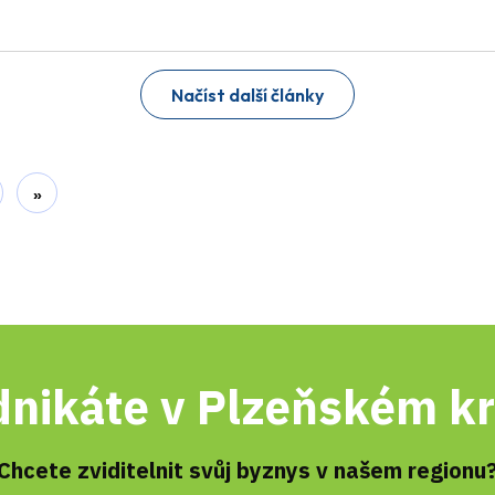
Načíst další články
»
nikáte v Plzeňském kr
Chcete zviditelnit svůj byznys v našem regionu