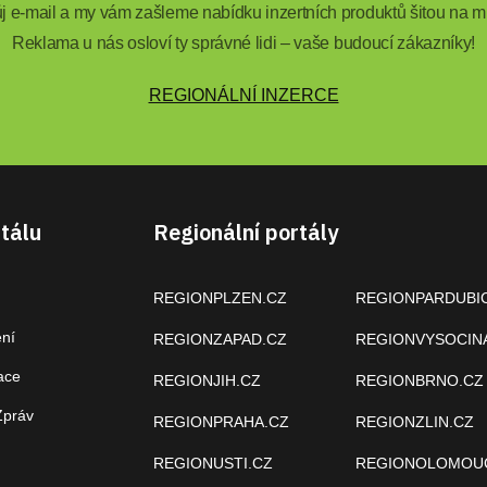
 e-mail a my vám zašleme nabídku inzertních produktů šitou na mí
Reklama u nás osloví ty správné lidi – vaše budoucí zákazníky!
REGIONÁLNÍ INZERCE
tálu
Regionální portály
REGIONPLZEN.CZ
REGIONPARDUBI
ení
REGIONZAPAD.CZ
REGIONVYSOCIN
ace
REGIONJIH.CZ
REGIONBRNO.CZ
Zpráv
REGIONPRAHA.CZ
REGIONZLIN.CZ
REGIONUSTI.CZ
REGIONOLOMOU