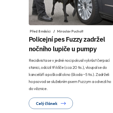
Před 8 měsíci
Miroslav Pucholt
Policejní pes Fuzzy zadržel
nočního lupiče u pumpy
Recidivista se v jedné noci pokusil vykrást čerpací
stanici, odcizil tři klíče (cca 20 tis.), vloupal se do
kanceláří a poškodil okno (škoda ~5 tis.). Zadrželi
ho psovod se služebním psem Fuzzym a odvezli ho
do věznice.
Celý článek