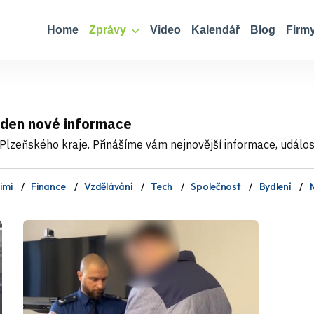
Home
Zprávy
Video
Kalendář
Blog
Firm
 den nové informace
Plzeňského kraje. Přinášíme vám nejnovější informace, události
imi
Finance
Vzdělávání
Tech
Společnost
Bydlení
M