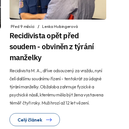
Před 9 měsíci
Lenka Hubingerová
Recidivista opět před
soudem - obviněn z týrání
manželky
Recidivista M. A., dříve odsouzený za vraždu, nyní
čelí dalšímu soudnímu řízení - tentokrát za údajné
týrání manželky. Obžaloba zahrnuje fyzické a
psychické násilí, kterému měla být žena vystavena
téměř čtyři roky. Muži hrozí až 12 let vězení.
Celý článek