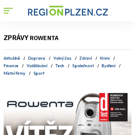
ZPRÁVY
ROWENTA
Aktuálně
Doprava
Volný čas
Zdraví
Krimi
Finance
Vzdělávání
Tech
Společnost
Bydlení
Místní firmy
Sport