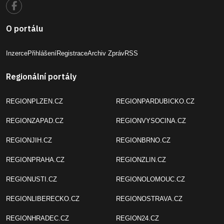
O portálu
Inzerce
Přihlášení
Registrace
Archiv Zpráv
RSS
Regionální portály
REGIONPLZEN.CZ
REGIONPARDUBICKO.CZ
REGIONZAPAD.CZ
REGIONVYSOCINA.CZ
REGIONJIH.CZ
REGIONBRNO.CZ
REGIONPRAHA.CZ
REGIONZLIN.CZ
REGIONUSTI.CZ
REGIONOLOMOUC.CZ
REGIONLIBERECKO.CZ
REGIONOSTRAVA.CZ
REGIONHRADEC.CZ
REGION24.CZ