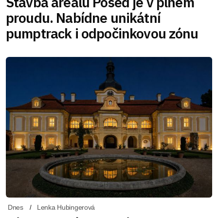
Stavba areálu Posed je v plném
proudu. Nabídne unikátní
pumptrack i odpočinkovou zónu
Dnes
Lenka Hubingerová