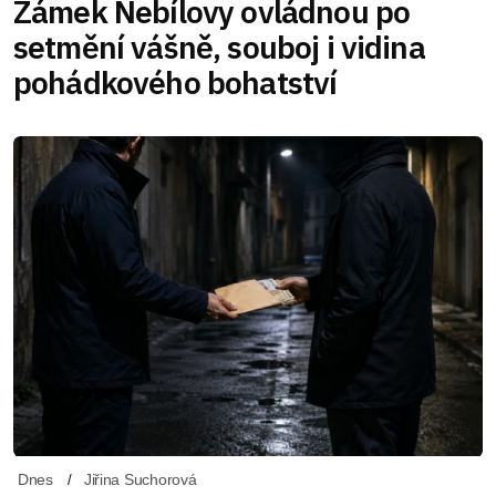
Zámek Nebílovy ovládnou po
setmění vášně, souboj i vidina
pohádkového bohatství
Dnes
Jiřina Suchorová