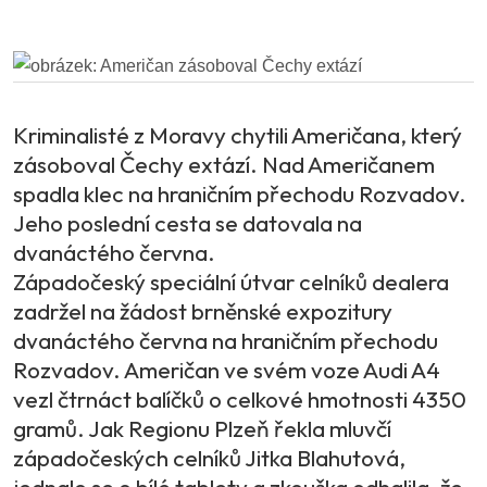
Kriminalisté z Moravy chytili Američana, který
zásoboval Čechy extází. Nad Američanem
spadla klec na hraničním přechodu Rozvadov.
Jeho poslední cesta se datovala na
dvanáctého června.
Západočeský speciální útvar celníků dealera
zadržel na žádost brněnské expozitury
dvanáctého června na hraničním přechodu
Rozvadov. Američan ve svém voze Audi A4
vezl čtrnáct balíčků o celkové hmotnosti 4350
gramů. Jak Regionu Plzeň řekla mluvčí
západočeských celníků Jitka Blahutová,
jednalo se o bílé tablety a zkouška odhalila, že