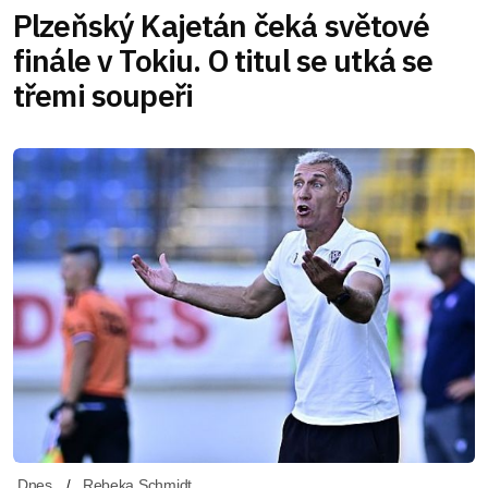
Plzeňský Kajetán čeká světové
finále v Tokiu. O titul se utká se
třemi soupeři
Dnes
Rebeka Schmidt