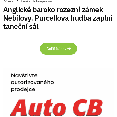
Včera
Lenka Hubingerová
Anglické baroko rozezní zámek
Nebílovy. Purcellova hudba zaplní
taneční sál
Další články