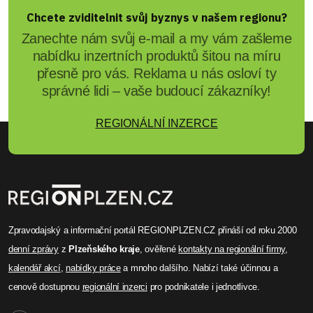
Chcete zviditelnit svůj byznys v našem regionu?
Zanechte nám svůj e-mail a my vám zašleme
nabídku inzertních produktů šitou na míru
přesně pro vás. Reklama u nás osloví ty
správné lidi – vaše budoucí zákazníky!
REGIONÁLNÍ INZERCE
Zpravodajský a informační portál REGIONPLZEN.CZ přináší od roku 2000
denní zprávy
z
Plzeňského kraje
, ověřené
kontakty na regionální firmy
,
kalendář akcí
,
nabídky práce
a mnoho dalšího. Nabízí také účinnou a
cenově dostupnou
regionální inzerci
pro podnikatele i jednotlivce.