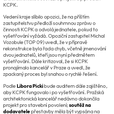
KCPK.
Vedení kraje slíbilo opozici, že na příštím
zastupitelstvu předloží souhrnnou zprávu o
činnosti KCPK a odvolá jednatele, pokud to
vyšetřování vyžádá. Opoziční zastupitel Michal
Vozobule (TOP 09) uvedl, že v přípravě
rekonstrukce byla řada chyb, včetně jmenování
dvou jednatelů, kteří jsou nyní předmětem
vyšetřování. Dále kritizoval, že si KCPK
pronajímalo kancelář v Praze a uvedl, že
zpackaný proces byl snahou o rychlé řešení.
Podle
Libora Picki
bude auditem dále zajištěno,
aby KCPK fungovalo i po vyšetřování. Pražská
architektonická kancelář nedávno dokončila
projekt pro stavební povolení;
soutěž na
dodavatele
přestavby měla být vypsána na