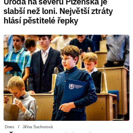
Úroda na severu Plzeňska je
slabší než loni. Největší ztráty
hlásí pěstitelé řepky
Dnes
Jiřina Suchorová