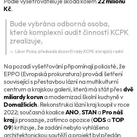
Podle vyšetřovatelů je škoda kolem
22 milionů
Kč
.
Bude vybrána odborná osoba,
která komplexní audit činností KCPK
zrealizuje,
Libor Picka, předseda dozorčí rady KCPK a krajský radní
Na pozadí vyšetřování připomínají policisté, že
EPPO (Evropská prokuratura) provádí šetření
související s přestavbou lázní na multikulturní
centrum a krajskou galerii, která má stát přes
dvě
miliardy korun
a modernizací školní kuchyně v
Domažlicích
. Rekonstrukci lázní kraj koupil v roce
2022; současná koalice
ANO
,
STAN
a
Pro náš
kraj
ji prosazuje, zatímco opozice (
ODS
a
TOP
09
) kritizuje, že zadání nebylo vyhlášeno
architektonickou soutěží a projekt byl předán