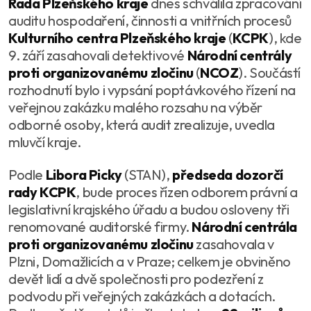
Rada Plzeňského kraje
dnes schválila zpracování
auditu hospodaření, činnosti a vnitřních procesů
Kulturního centra Plzeňského kraje
(
KCPK
), kde
9. září zasahovali detektivové
Národní centrály
proti organizovanému zločinu
(
NCOZ
). Součástí
rozhodnutí bylo i vypsání poptávkového řízení na
veřejnou zakázku malého rozsahu na výběr
odborné osoby, která audit zrealizuje, uvedla
mluvčí kraje.
Podle
Libora Picky
(STAN),
předseda dozorčí
rady KCPK
, bude proces řízen odborem právní a
legislativní krajského úřadu a budou osloveny tři
renomované auditorské firmy.
Národní centrála
proti organizovanému zločinu
zasahovala v
Plzni, Domažlicích a v Praze; celkem je obviněno
devět lidí a dvě společnosti pro podezření z
podvodu při veřejných zakázkách a dotacích.