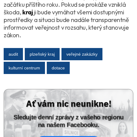
začátku příštího roku. Pokud se prokáže vzniklá
škoda,
kraj
ji bude vymáhat všemi dostupnými
prostředky a situaci bude nadále transparentně
informovat veřejnost v rozsahu, který stanovuje
zákon.
audit
plzeňský kraj
veřejné zakázky
kulturní centrum
dotace
Ať vám nic neunikne!
Sledujte denní zprávy z vašeho regionu
na našem Facebooku.