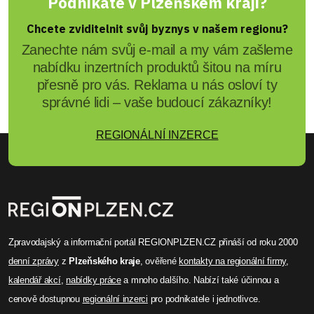
Podnikáte v Plzeňském kraji?
Chcete zviditelnit svůj byznys v našem regionu?
Zanechte nám svůj e-mail a my vám zašleme
nabídku inzertních produktů šitou na míru
přesně pro vás. Reklama u nás osloví ty
správné lidi – vaše budoucí zákazníky!
REGIONÁLNÍ INZERCE
Zpravodajský a informační portál REGIONPLZEN.CZ přináší od roku 2000
denní zprávy
z
Plzeňského kraje
, ověřené
kontakty na regionální firmy
,
kalendář akcí
,
nabídky práce
a mnoho dalšího. Nabízí také účinnou a
cenově dostupnou
regionální inzerci
pro podnikatele i jednotlivce.