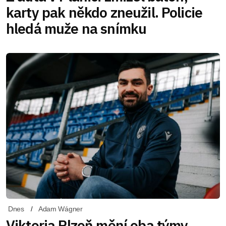
karty pak někdo zneužil. Policie
hledá muže na snímku
Dnes
Adam Wágner
Viktoria Plzeň mění oba týmy.