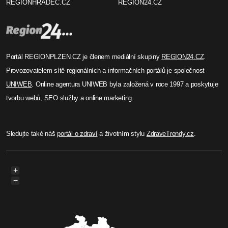
REGIONHRADEC.CZ
REGION24.CZ
Portál REGIONPLZEN.CZ je členem mediální skupiny
REGION24.CZ
.
Provozovatelem sítě regionálních a informačních portálů je společnost
UNIWEB
. Online agentura UNIWEB byla založená v roce 1997 a poskytuje
tvorbu webů, SEO služby a online marketing.
Sledujte také náš
portál o zdraví
a životním stylu
ZdraveTrendy.cz
.
+
−