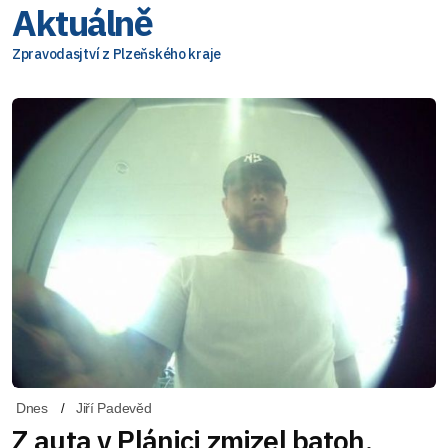
Aktuálně
Zpravodasjtví z Plzeňského kraje
Dnes
Jiří Padevěd
Z auta v Plánici zmizel batoh,