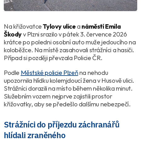
Na křižovatce
Tylovy ulice
a
náměstí Emila
Škody
v Plzni srazilo v pátek 3. července 2026
krátce po poledni osobní auto muže jedoucího na
koloběžce. Na místě zasahovali strážníci a hasiči.
Případ si později převzala Policie ČR.
Podle
Městské policie Plzeň
na nehodu
upozornila hlídku kolemjdoucí žena v Husově ulici.
Strážníci dorazili na místo během několika minut.
Služebním vozem nejprve zajistili prostor
křižovatky, aby se předešlo dalšímu nebezpečí.
Strážníci do příjezdu záchranářů
hlídali zraněného