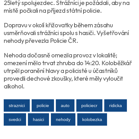
25letý spolujezdec. Strážníci je požádali, aby na
místě počkali na příjezd státní policie.
Dopravu v okolí křižovatky během zásahu
usměrňovali strážníci spolu s hasiči. Vyšetřování
nehody převezla Policie ČR.
Nehoda dočasně omezila provoz v lokalitě;
omezení mělo trvat zhruba do 14:20. Koloběžkář
utrpěl poranění hlavy a policisté u účastníků
provedli dechové zkoušky, které měly vyloučit
alkohol.
straznici
policie
auto
policiecr
ridicka
svedci
hasici
nehody
kolobezka