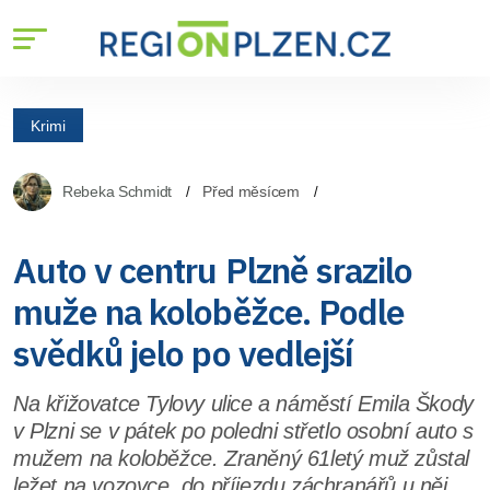
Krimi
Rebeka Schmidt
Před měsícem
Auto v centru Plzně srazilo
muže na koloběžce. Podle
svědků jelo po vedlejší
Na křižovatce Tylovy ulice a náměstí Emila Škody
v Plzni se v pátek po poledni střetlo osobní auto s
mužem na koloběžce. Zraněný 61letý muž zůstal
ležet na vozovce, do příjezdu záchranářů u něj