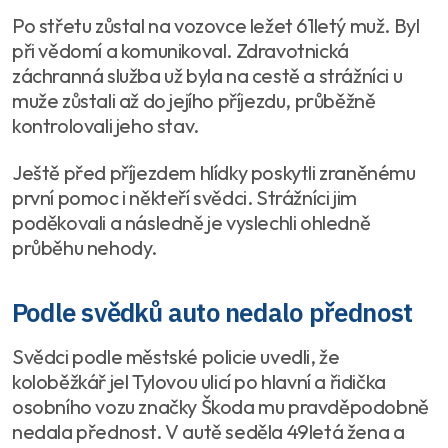
Po střetu zůstal na vozovce ležet 61letý muž. Byl
při vědomí a komunikoval. Zdravotnická
záchranná služba už byla na cestě a strážníci u
muže zůstali až do jejího příjezdu, průběžně
kontrolovali jeho stav.
Ještě před příjezdem hlídky poskytli zraněnému
první pomoc i někteří svědci. Strážníci jim
poděkovali a následně je vyslechli ohledně
průběhu nehody.
Podle svědků auto nedalo přednost
Svědci podle městské policie uvedli, že
koloběžkář jel Tylovou ulicí po hlavní a řidička
osobního vozu značky Škoda mu pravděpodobně
nedala přednost. V autě seděla 49letá žena a