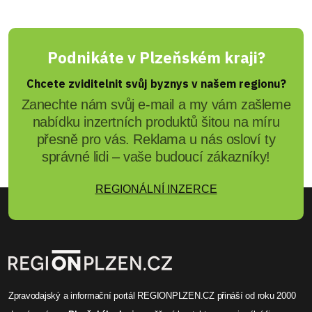
Podnikáte v Plzeňském kraji?
Chcete zviditelnit svůj byznys v našem regionu?
Zanechte nám svůj e-mail a my vám zašleme
nabídku inzertních produktů šitou na míru
přesně pro vás. Reklama u nás osloví ty
správné lidi – vaše budoucí zákazníky!
REGIONÁLNÍ INZERCE
Zpravodajský a informační portál REGIONPLZEN.CZ přináší od roku 2000