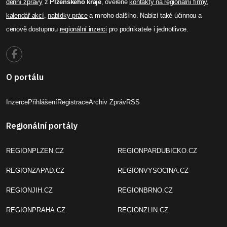
denní zprávy
z
Plzeňského kraje
, ověřené
kontakty na regionální firmy
,
kalendář akcí
,
nabídky práce
a mnoho dalšího. Nabízí také účinnou a
cenově dostupnou
regionální inzerci
pro podnikatele i jednotlivce.
O portálu
Inzerce
Přihlášení
Registrace
Archiv Zpráv
RSS
Regionální portály
REGIONPLZEN.CZ
REGIONPARDUBICKO.CZ
REGIONZAPAD.CZ
REGIONVYSOCINA.CZ
REGIONJIH.CZ
REGIONBRNO.CZ
REGIONPRAHA.CZ
REGIONZLIN.CZ