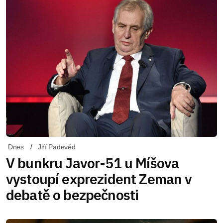
Dnes
Jiří Padevěd
V bunkru Javor-51 u Míšova
vystoupí exprezident Zeman v
debatě o bezpečnosti