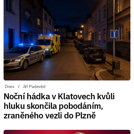
Dnes
Jiří Padevěd
Noční hádka v Klatovech kvůli
hluku skončila pobodáním,
zraněného vezli do Plzně