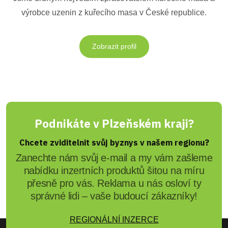
výrobce uzenin z kuřecího masa v České republice.
Zobrazit profil
Podnikáte v Plzeňském kraji?
Chcete zviditelnit svůj byznys v našem regionu?
Zanechte nám svůj e-mail a my vám zašleme
nabídku inzertních produktů šitou na míru
přesně pro vás. Reklama u nás osloví ty
správné lidi – vaše budoucí zákazníky!
REGIONÁLNÍ INZERCE