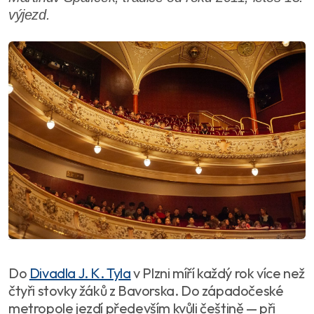
výjezd.
Do
Divadla J. K. Tyla
v Plzni míří každý rok více než
čtyři stovky žáků z Bavorska. Do západočeské
metropole jezdí především kvůli češtině — při