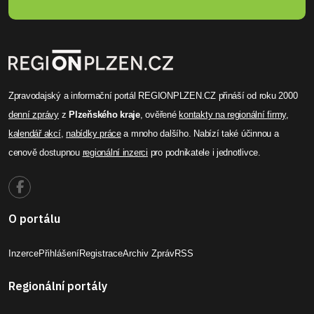
Zpravodajský a informační portál REGIONPLZEN.CZ přináší od roku 2000
denní zprávy
z
Plzeňského kraje
, ověřené
kontakty na regionální firmy
,
kalendář akcí
,
nabídky práce
a mnoho dalšího. Nabízí také účinnou a
cenově dostupnou
regionální inzerci
pro podnikatele i jednotlivce.
O portálu
Inzerce
Přihlášení
Registrace
Archiv Zpráv
RSS
Regionální portály