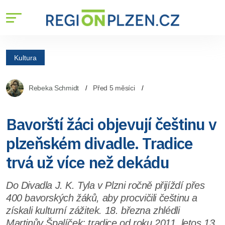
Kultura
Rebeka Schmidt
Před 5 měsíci
Bavorští žáci objevují češtinu v
plzeňském divadle. Tradice
trvá už více než dekádu
Do Divadla J. K. Tyla v Plzni ročně přijíždí přes
400 bavorských žáků, aby procvičili češtinu a
získali kulturní zážitek. 18. března zhlédli
Martinův Špalíček; tradice od roku 2011, letos 13.