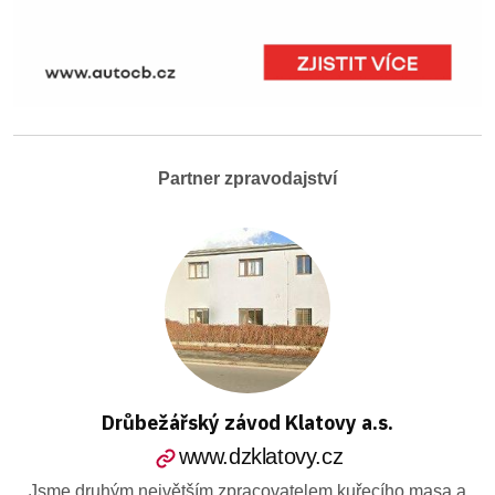
Partner zpravodajství
Drůbežářský závod Klatovy a.s.
www.dzklatovy.cz
Jsme druhým největším zpracovatelem kuřecího masa a