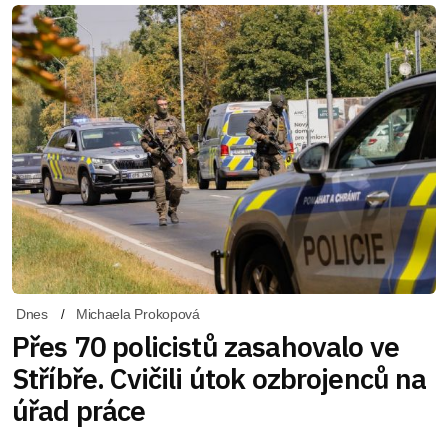
Dnes
Michaela Prokopová
Přes 70 policistů zasahovalo ve
Stříbře. Cvičili útok ozbrojenců na
úřad práce