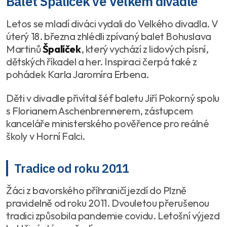
Balet Špalíček ve Velkém divadle
Letos se mladí diváci vydali do Velkého divadla. V
úterý 18. března zhlédli zpívaný balet Bohuslava
Martinů
Špalíček
, který vychází z lidových písní,
dětských říkadel a her. Inspiraci čerpá také z
pohádek Karla Jaromíra Erbena.
Děti v divadle přivítal šéf baletu Jiří Pokorný spolu
s Florianem Aschenbrennerem, zástupcem
kanceláře ministerského pověřence pro reálné
školy v Horní Falci.
Tradice od roku 2011
Žáci z bavorského příhraničí jezdí do Plzně
pravidelně od roku 2011. Dvouletou přerušenou
tradici způsobila pandemie covidu. Letošní výjezd