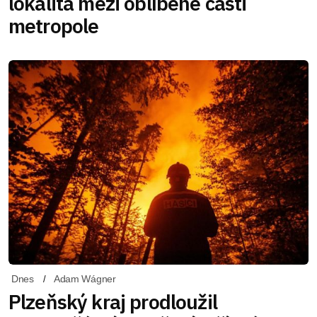
lokalita mezi oblíbené části
metropole
Dnes
Adam Wágner
Plzeňský kraj prodloužil