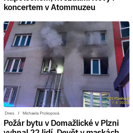
koncertem v Atommuzeu
Dnes
Michaela Prokopová
Požár bytu v Domažlické v Plzni
vyhnal 22 lidí. Devět v maskách,