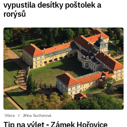
vypustila desítky poštolek a
rorýsů
Včera
Jiřina Suchorová
Tip na výlet - Zámek Hořovice