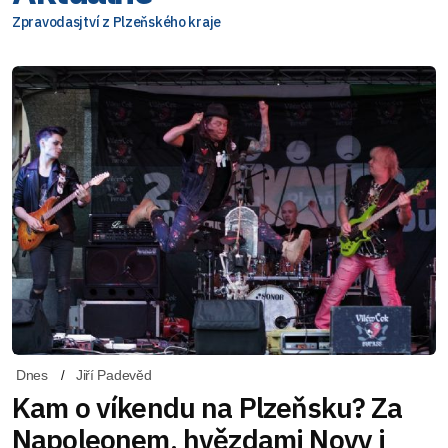
Zpravodasjtví z Plzeňského kraje
Dnes
Jiří Padevěd
Kam o víkendu na Plzeňsku? Za
Napoleonem, hvězdami Novy i