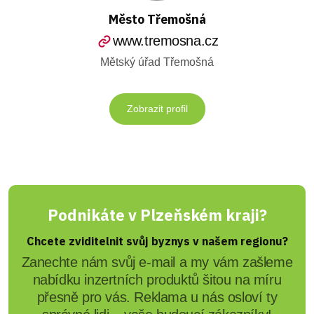
Město Třemošná
www.tremosna.cz
Mětský úřad Třemošná
Zobrazit profil
Podnikáte v Plzeňském kraji?
Chcete zviditelnit svůj byznys v našem regionu?
Zanechte nám svůj e-mail a my vám zašleme
nabídku inzertních produktů šitou na míru
přesně pro vás. Reklama u nás osloví ty