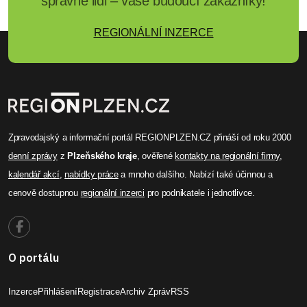
správné lidi – vaše budoucí zákazníky!
REGIONÁLNÍ INZERCE
Zpravodajský a informační portál REGIONPLZEN.CZ přináší od roku 2000
denní zprávy
z
Plzeňského kraje
, ověřené
kontakty na regionální firmy
,
kalendář akcí
,
nabídky práce
a mnoho dalšího. Nabízí také účinnou a
cenově dostupnou
regionální inzerci
pro podnikatele i jednotlivce.
O portálu
Inzerce
Přihlášení
Registrace
Archiv Zpráv
RSS