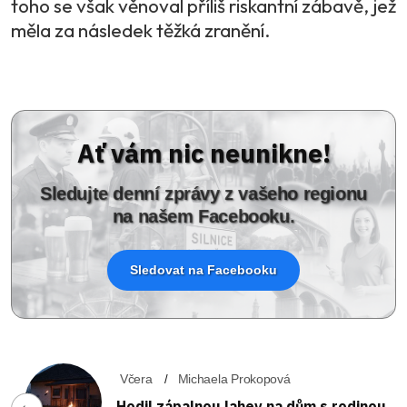
toho se však věnoval příliš riskantní zábavě, jež
měla za následek těžká zranění.
Ať vám nic neunikne!
Sledujte denní zprávy z vašeho regionu
na našem Facebooku.
Sledovat na Facebooku
Včera
Michaela Prokopová
Hodil zápalnou lahev na dům s rodinou.