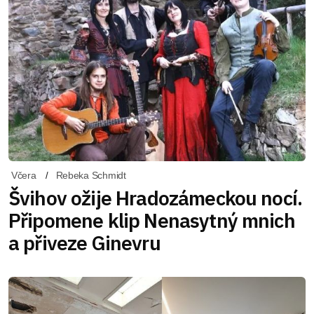
Včera
Rebeka Schmidt
Švihov ožije Hradozámeckou nocí.
Připomene klip Nenasytný mnich
a přiveze Ginevru