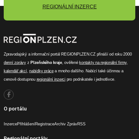
REGIONÁLNÍ INZERCE
Zpravodajský a informační portál REGIONPLZEN.CZ přináší od roku 2000
denní zprávy
z
Plzeňského kraje
, ověřené
kontakty na regionální firmy
,
kalendář akcí
,
nabídky práce
a mnoho dalšího. Nabízí také účinnou a
cenově dostupnou
regionální inzerci
pro podnikatele i jednotlivce.
O portálu
Inzerce
Přihlášení
Registrace
Archiv Zpráv
RSS
Regionální portály