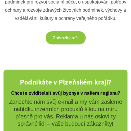
podmínek pro rozvoj sociální péče, o uspokojování potřeby
ochrany a rozvoje zdravých životních podmínek, výchovy a
vzdělávání, kultury a ochrany veřejného pořádku.
Zobrazit profil
Podnikáte v Plzeňském kraji?
Chcete zviditelnit svůj byznys v našem regionu?
Zanechte nám svůj e-mail a my vám zašleme
nabídku inzertních produktů šitou na míru
přesně pro vás. Reklama u nás osloví ty
správné lidi – vaše budoucí zákazníky!