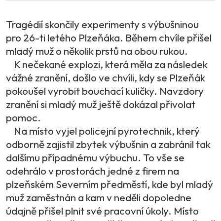
Tragédií skončily experimenty s výbušninou
pro 26-ti letého Plzeňáka. Během chvíle přišel
mladý muž o několik prstů na obou rukou.
K nečekané explozi, která měla za následek
vážné zranění, došlo ve chvíli, kdy se Plzeňák
pokoušel vyrobit bouchací kuličky. Navzdory
zranění si mladý muž ještě dokázal přivolat
pomoc.
Na místo vyjel policejní pyrotechnik, který
odborně zajistil zbytek výbušnin a zabránil tak
dalšímu případnému výbuchu. To vše se
odehrálo v prostorách jedné z firem na
plzeňském Severním předměstí, kde byl mladý
muž zaměstnán a kam v neděli dopoledne
údajně přišel plnit své pracovní úkoly. Místo