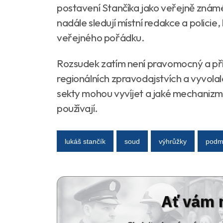
postavení Stančíka jako veřejně znám
nadále sledují místní redakce a policie,
veřejného pořádku.
Rozsudek zatím není pravomocný a pří
regionálních zpravodajstvích a vyvolal
sekty mohou vyvíjet a jaké mechanizmy
používají.
lukáš stančík
soud
výhrůžky
podmí
Ať vám 