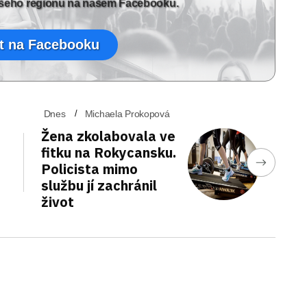
vašeho regionu na našem Facebooku.
t na Facebooku
Dnes
Michaela Prokopová
Žena zkolabovala ve
fitku na Rokycansku.
Policista mimo
službu jí zachránil
život