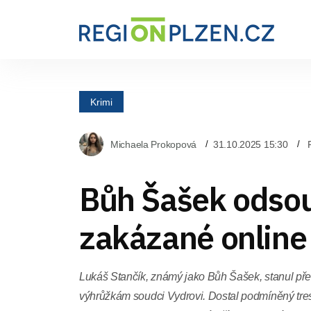
Krimi
Michaela Prokopová
31.10.2025 15:30
Bůh Šašek odso
zakázané online 
Lukáš Stančík, známý jako Bůh Šašek, stanul př
výhrůžkám soudci Vydrovi. Dostal podmíněný tres