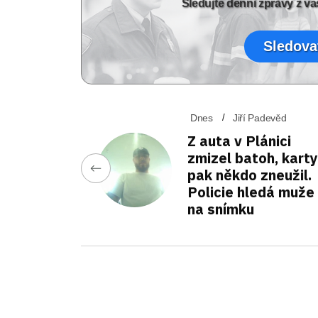
Sledujte denní zprávy z 
Sledova
Dnes
Jiří Padevěd
Z auta v Plánici
zmizel batoh, karty
pak někdo zneužil.
Policie hledá muže
na snímku