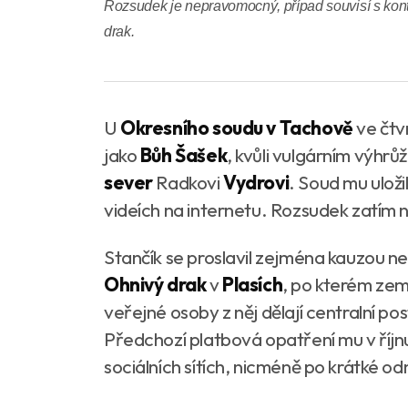
Rozsudek je nepravomocný, případ souvisí s kont
drak.
U
Okresního soudu v Tachově
ve čtvr
jako
Bůh Šašek
, kvůli vulgárním výhrů
sever
Radkovi
Vydrovi
. Soud mu ulož
videích na internetu. Rozsudek zatím
Stančík se proslavil zejména kauzou
Ohnivý drak
v
Plasích
, po kterém zem
veřejné osoby z něj dělají centralní p
Předchozí platbová opatření mu v říjn
sociálních sítích, nicméně po krátké odm