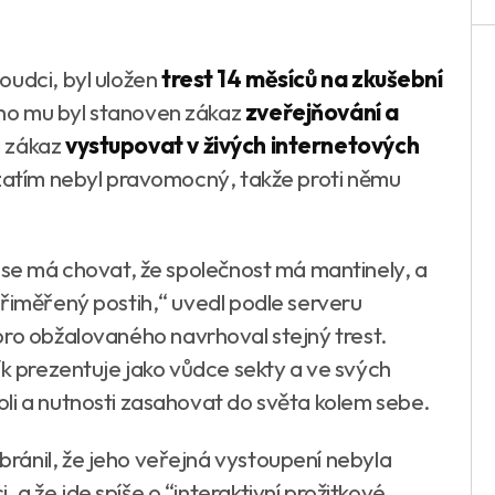
oudci, byl uložen
trest 14 měsíců na zkušební
ho mu byl stanoven zákaz
zveřejňování a
 zákaz
vystupovat v živých internetových
 zatím nebyl pravomocný, takže proti němu
 se má chovat, že společnost má mantinely, a
přiměřený postih,“ uvedl podle serveru
 pro obžalovaného navrhoval stejný trest.
ík prezentuje jako vůdce sekty a ve svých
li a nutnosti zasahovat do světa kolem sebe.
bránil, že jeho veřejná vystoupení nebyla
a že jde spíše o “interaktivní prožitkové