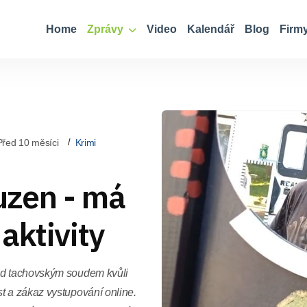
Home
Zprávy
Video
Kalendář
Blog
Firm
Před 10 měsíci
Krimi
uzen - má
aktivity
ed tachovským soudem kvůli
t a zákaz vystupování online.