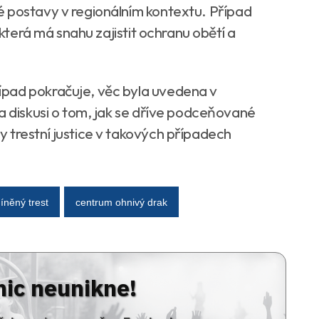
é postavy v regionálním kontextu. Případ
 která má snahu zajistit ochranu obětí a
pad pokračuje, věc byla uvedena v
a diskusi o tom, jak se dříve podceňované
 trestní justice v takových případech
něný trest
centrum ohnivý drak
nic neunikne!