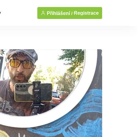
y
Registrace
Přihlášení /