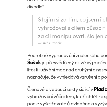
divadlo”.
Stojím si za tím, co jsem ř
vyhrožoval s cílem působit
za cíl manipulovat, šlo jen 
Lukáš Stančík
Podrobné vypracování znaleckého pos
Šašek
je přesvědčený o své výjimečnos
lítosti; užívá si moc nad druhými a nesn
naznačuje, že vyhledává vzrušení a po
Členové a vedoucí sekty sídlící v
Plasí
vyhrožování vůči lidem, kteří chtěli ze
podle vyšetřovatelů ovládána a vyzývá