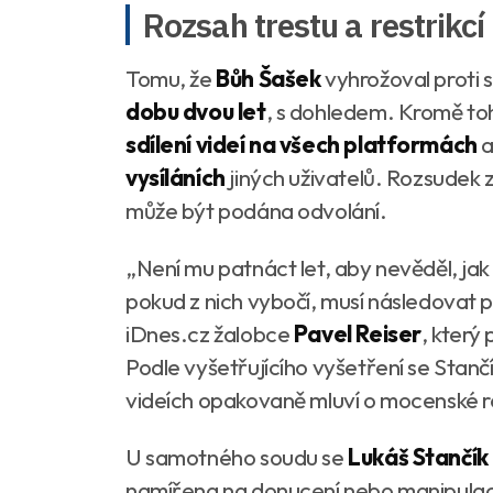
Rozsah trestu a restrikcí
Tomu, že
Bůh Šašek
vyhrožoval proti s
dobu dvou let
, s dohledem. Kromě to
sdílení videí na všech platformách
a
vysíláních
jiných uživatelů. Rozsudek
může být podána odvolání.
„Není mu patnáct let, aby nevěděl, jak
pokud z nich vybočí, musí následovat 
iDnes.cz žalobce
Pavel Reiser
, který
Podle vyšetřujícího vyšetření se Stanč
videích opakovaně mluví o mocenské ro
U samotného soudu se
Lukáš Stančík
namířena na donucení nebo manipulaci, 