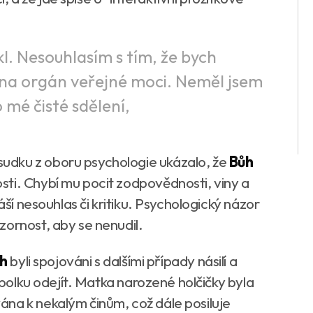
ekl. Nesouhlasím s tím, že bych
 na orgán veřejné moci. Neměl jsem
o mé čisté sdělení,
udku z oboru psychologie ukázalo, že
Bůh
ti. Chybí mu pocit zodpovědnosti, viny a
áší nesouhlas či kritiku. Psychologický názor
zornost, aby se nenudil.
ch
byli spojováni s dalšími případy násilí a
 spolku odejít. Matka narozené holčičky byla
na k nekalým činům, což dále posiluje