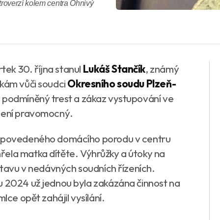
roverzí kolem centra Ohnivý
tek 30. října stanul
Lukáš Stančík
, známý
žkám vůči soudci
Okresního soudu Plzeň-
il podmíněný trest a zákaz vystupování ve
 není pravomocný.
 nepovedeného domácího porodu v centru
řela matka dítěte. Výhrůžky a útoky na
ostavu v nedávných soudních řízeních.
u 2024 už jednou byla zakázána činnost na
lce opět zahájil vysílání.