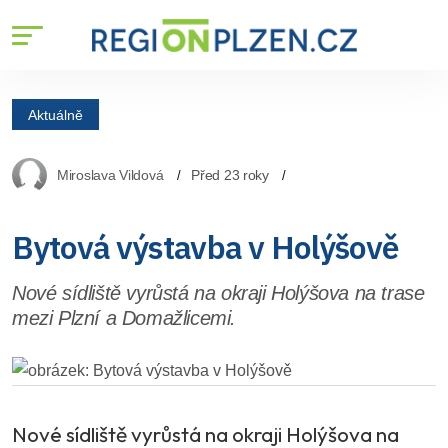
Aktuálně
Miroslava Vildová
Před 23 roky
Bytová výstavba v Holýšově
Nové sídliště vyrůstá na okraji Holýšova na trase
mezi Plzní a Domažlicemi.
Nové sídliště vyrůstá na okraji Holýšova na