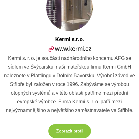
Kermi s.r.o.
www.kermi.cz
Kermi s. r. o. je součástí nadnárodního koncernu AFG se
sídlem ve Švýcarsku, naši mateřskou firmu Kermi GmbH
naleznete v Plattlingu v Dolním Bavorsku. Výrobní závod ve
Stříbře byl založen v roce 1996. Zabýváme se výrobou
otopných systémů a v této oblasti patříme mezi přední
evropské výrobce. Firma Kermi s. r. o. patří mezi
nejvýznamnějšího a největšího zaměstnavatele ve Stříbře.
Zobrazit profil