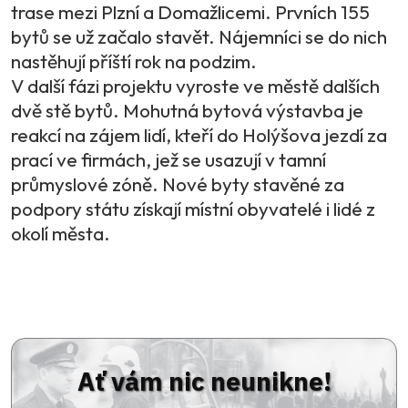
trase mezi Plzní a Domažlicemi. Prvních 155
bytů se už začalo stavět. Nájemníci se do nich
nastěhují příští rok na podzim.
V další fázi projektu vyroste ve městě dalších
dvě stě bytů. Mohutná bytová výstavba je
reakcí na zájem lidí, kteří do Holýšova jezdí za
prací ve firmách, jež se usazují v tamní
průmyslové zóně. Nové byty stavěné za
podpory státu získají místní obyvatelé i lidé z
okolí města.
Ať vám nic neunikne!