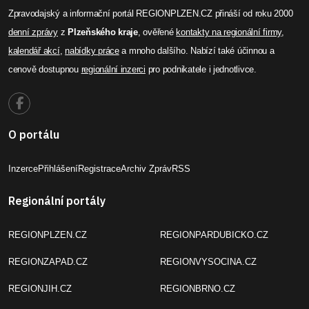
Zpravodajský a informační portál REGIONPLZEN.CZ přináší od roku 2000
denní zprávy
z
Plzeňského kraje
, ověřené
kontakty na regionální firmy
,
kalendář akcí
,
nabídky práce
a mnoho dalšího. Nabízí také účinnou a
cenově dostupnou
regionální inzerci
pro podnikatele i jednotlivce.
O portálu
Inzerce
Přihlášení
Registrace
Archiv Zpráv
RSS
Regionální portály
REGIONPLZEN.CZ
REGIONPARDUBICKO.CZ
REGIONZAPAD.CZ
REGIONVYSOCINA.CZ
REGIONJIH.CZ
REGIONBRNO.CZ