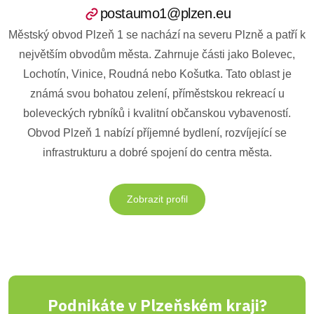
postaumo1@plzen.eu
Městský obvod Plzeň 1 se nachází na severu Plzně a patří k
největším obvodům města. Zahrnuje části jako Bolevec,
Lochotín, Vinice, Roudná nebo Košutka. Tato oblast je
známá svou bohatou zelení, příměstskou rekreací u
boleveckých rybníků i kvalitní občanskou vybaveností.
Obvod Plzeň 1 nabízí příjemné bydlení, rozvíjející se
infrastrukturu a dobré spojení do centra města.
Zobrazit profil
Podnikáte v Plzeňském kraji?