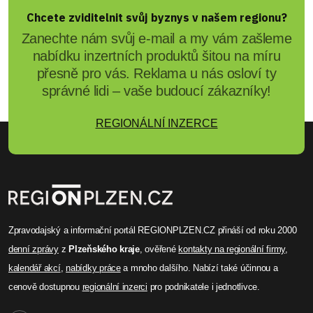
Chcete zviditelnit svůj byznys v našem regionu?
Zanechte nám svůj e-mail a my vám zašleme
nabídku inzertních produktů šitou na míru
přesně pro vás. Reklama u nás osloví ty
správné lidi – vaše budoucí zákazníky!
REGIONÁLNÍ INZERCE
Zpravodajský a informační portál REGIONPLZEN.CZ přináší od roku 2000
denní zprávy
z
Plzeňského kraje
, ověřené
kontakty na regionální firmy
,
kalendář akcí
,
nabídky práce
a mnoho dalšího. Nabízí také účinnou a
cenově dostupnou
regionální inzerci
pro podnikatele i jednotlivce.