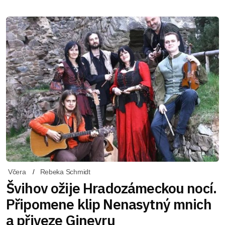
Včera
Rebeka Schmidt
Švihov ožije Hradozámeckou nocí.
Připomene klip Nenasytný mnich
a přiveze Ginevru