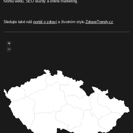
tvorbu webů, SEO služby a online marketing.
Sledujte také náš
portál o zdraví
a životním stylu
ZdraveTrendy.cz
.
+
−