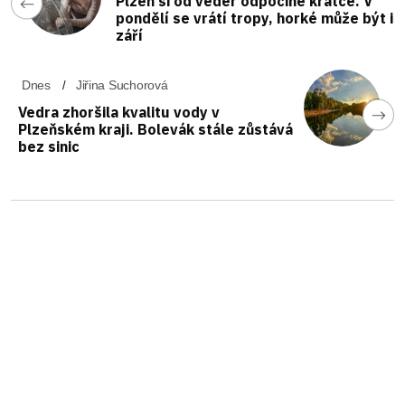
Plzeň si od veder odpočine krátce. V
pondělí se vrátí tropy, horké může být i
září
Dnes
Jiřina Suchorová
Vedra zhoršila kvalitu vody v
Plzeňském kraji. Bolevák stále zůstává
bez sinic