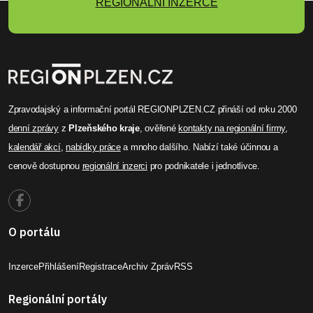
REGIONÁLNÍ INZERCE
Zpravodajský a informační portál REGIONPLZEN.CZ přináší od roku 2000
denní zprávy
z
Plzeňského kraje
, ověřené
kontakty na regionální firmy
,
kalendář akcí
,
nabídky práce
a mnoho dalšího. Nabízí také účinnou a
cenově dostupnou
regionální inzerci
pro podnikatele i jednotlivce.
O portálu
Inzerce
Přihlášení
Registrace
Archiv Zpráv
RSS
Regionální portály