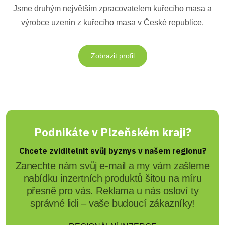
Jsme druhým největším zpracovatelem kuřecího masa a
výrobce uzenin z kuřecího masa v České republice.
Zobrazit profil
Podnikáte v Plzeňském kraji?
Chcete zviditelnit svůj byznys v našem regionu?
Zanechte nám svůj e-mail a my vám zašleme
nabídku inzertních produktů šitou na míru
přesně pro vás. Reklama u nás osloví ty
správné lidi – vaše budoucí zákazníky!