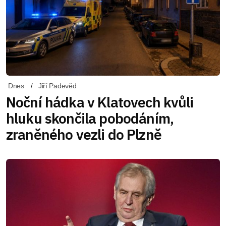
Dnes
Jiří Padevěd
Noční hádka v Klatovech kvůli
hluku skončila pobodáním,
zraněného vezli do Plzně