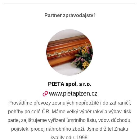
Partner zpravodajství
PIETA spol. s r.o.
www.pietaplzen.cz
Provádíme převozy zesnulých nepřetržitě i do zahraničí,
pohřby po celé ČR. Máme velký výběr rakví a výbav, tisk
parte, zajišťujeme vyřízení úmrtního listu, vdov. důchodu,
pojistek, prodej náhrobního zboží. Jsme držitel Znaku
kvality od r. 1998.