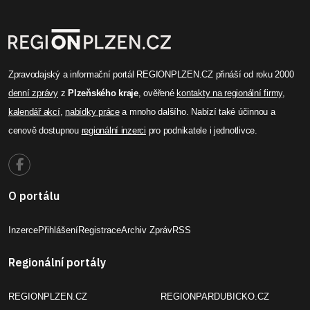
Zpravodajský a informační portál REGIONPLZEN.CZ přináší od roku 2000
denní zprávy
z
Plzeňského kraje
, ověřené
kontakty na regionální firmy
,
kalendář akcí
,
nabídky práce
a mnoho dalšího. Nabízí také účinnou a
cenově dostupnou
regionální inzerci
pro podnikatele i jednotlivce.
O portálu
Inzerce
Přihlášení
Registrace
Archiv Zpráv
RSS
Regionální portály
REGIONPLZEN.CZ
REGIONPARDUBICKO.CZ