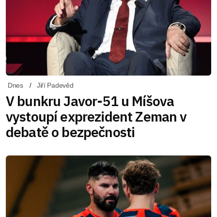
Dnes
Jiří Padevěd
V bunkru Javor-51 u Míšova
vystoupí exprezident Zeman v
debatě o bezpečnosti