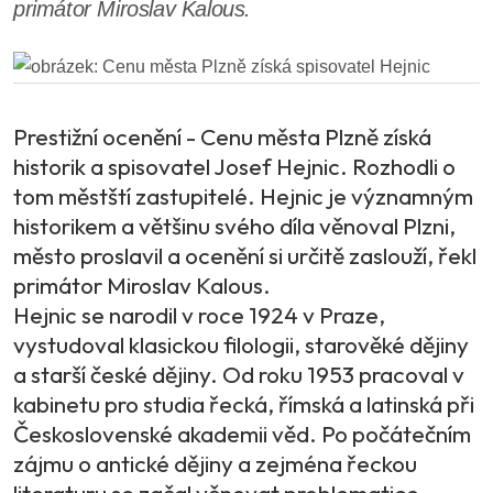
primátor Miroslav Kalous.
Prestižní ocenění - Cenu města Plzně získá
historik a spisovatel Josef Hejnic. Rozhodli o
tom městští zastupitelé. Hejnic je významným
historikem a většinu svého díla věnoval Plzni,
město proslavil a ocenění si určitě zaslouží, řekl
primátor Miroslav Kalous.
Hejnic se narodil v roce 1924 v Praze,
vystudoval klasickou filologii, starověké dějiny
a starší české dějiny. Od roku 1953 pracoval v
kabinetu pro studia řecká, římská a latinská při
Československé akademii věd. Po počátečním
zájmu o antické dějiny a zejména řeckou
literaturu se začal věnovat problematice