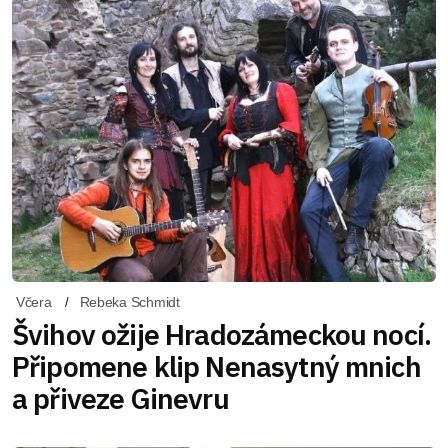
Včera
Rebeka Schmidt
Švihov ožije Hradozámeckou nocí.
Připomene klip Nenasytný mnich
a přiveze Ginevru