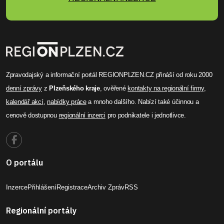
Zpravodajský a informační portál REGIONPLZEN.CZ přináší od roku 2000
denní zprávy
z
Plzeňského kraje
, ověřené
kontakty na regionální firmy
,
kalendář akcí
,
nabídky práce
a mnoho dalšího. Nabízí také účinnou a
cenově dostupnou
regionální inzerci
pro podnikatele i jednotlivce.
O portálu
Inzerce
Přihlášení
Registrace
Archiv Zpráv
RSS
Regionální portály