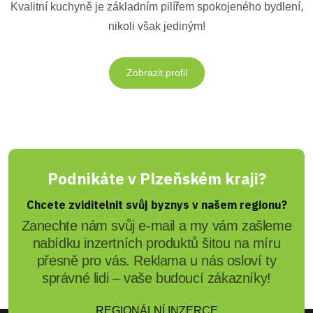
Kvalitní kuchyně je základním pilířem spokojeného bydlení,
nikoli však jediným!
Zobrazit profil
Podnikáte v Plzeňském kraji?
Chcete zviditelnit svůj byznys v našem regionu?
Zanechte nám svůj e-mail a my vám zašleme
nabídku inzertních produktů šitou na míru
přesně pro vás. Reklama u nás osloví ty
správné lidi – vaše budoucí zákazníky!
REGIONÁLNÍ INZERCE