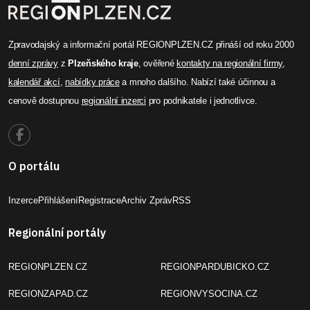
Zpravodajský a informační portál REGIONPLZEN.CZ přináší od roku 2000
denní zprávy
z
Plzeňského kraje
, ověřené
kontakty na regionální firmy
,
kalendář akcí
,
nabídky práce
a mnoho dalšího. Nabízí také účinnou a
cenově dostupnou
regionální inzerci
pro podnikatele i jednotlivce.
O portálu
Inzerce
Přihlášení
Registrace
Archiv Zpráv
RSS
Regionální portály
REGIONPLZEN.CZ
REGIONPARDUBICKO.CZ
REGIONZAPAD.CZ
REGIONVYSOCINA.CZ