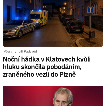
Včera
Jiří Padevěd
Noční hádka v Klatovech kvůli
hluku skončila pobodáním,
zraněného vezli do Plzně