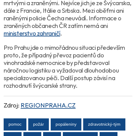
mrtvými a zraněnými. Nejvíce jich je ze Švýcarska,
dále z Francie, Itálie a Srbska. Mezi oběťmi ani
raněnými policie Čecha neuvádí. Informace o
zraněných občanech ČR zatím nemá ani
ministerstvo zahraničí
.
Pro Prahu jde o mimořádnou situaci především
proto, že případný převoz pacientů do
vinohradské nemocnice by představoval
náročnou logistiku a vyžadoval dlouhodobou
specializovanou péči. Další postup závisí na
rozhodnutí švýcarské strany.
Zdroj:
REGIONPRAHA.CZ
pomoc
požár
popáleniny
zdravotnický-tým