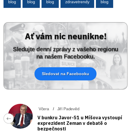
blog
blog
blog
zdravetrendy
blog
Ať vám nic neunikne!
Sledujte denní zprávy z vašeho regionu
na našem Facebooku.
Sledovat na Facebooku
Včera
Jiří Padevěd
V bunkru Javor-51 u Míšova vystoupí
exprezident Zeman v debatě o
bezpečnosti