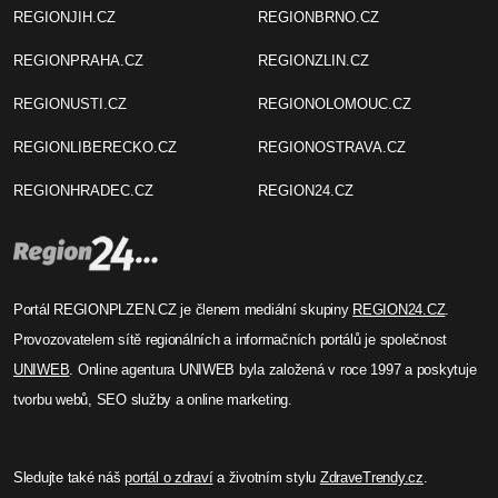
REGIONJIH.CZ
REGIONBRNO.CZ
REGIONPRAHA.CZ
REGIONZLIN.CZ
REGIONUSTI.CZ
REGIONOLOMOUC.CZ
REGIONLIBERECKO.CZ
REGIONOSTRAVA.CZ
REGIONHRADEC.CZ
REGION24.CZ
Portál REGIONPLZEN.CZ je členem mediální skupiny
REGION24.CZ
.
Provozovatelem sítě regionálních a informačních portálů je společnost
UNIWEB
. Online agentura UNIWEB byla založená v roce 1997 a poskytuje
tvorbu webů, SEO služby a online marketing.
Sledujte také náš
portál o zdraví
a životním stylu
ZdraveTrendy.cz
.