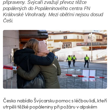
připraveny. Švýcaři zvažují převoz těžce
popálených do Popáleninového centra FN
Královské Vinohrady. Mezi oběťmi nejsou dosud
Češi.
Česko nabídlo Švýcarsku pomoc s léčbou lidí, kteří
utrpěli těžké popáleniny při požáru v alpském