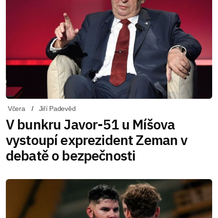
Včera
Jiří Padevěd
V bunkru Javor-51 u Míšova
vystoupí exprezident Zeman v
debatě o bezpečnosti