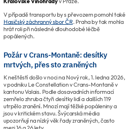
Královské Vinohrady
v Praze.
V případě transportu by s převozem pomohl také
Hasičský záchranný sbor ČR
. Praha by tak mohla
hrát roli při následné dlouhodobé léčbě
popálených.
Požár v Crans-Montaně: desítky
mrtvých, přes sto zraněných
K neštěstí došlo v noci na Nový rok, 1. ledna 2026,
v podniku Le Constellation v Crans-Montaně v
kantonu Valais. Podle dosavadních informací
zemřelo zhruba čtyři desítky lidí a dalších 119
utrpělo zranění. Mnozí mají těžké popáleniny a
jsou v kritickém stavu. Švýcarská média
upozorňují na nízký věk řady zraněných, často
mezi 16 a 26 lety.