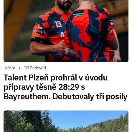
Včera
Jiří Padevěd
Talent Plzeň prohrál v úvodu
přípravy těsně 28:29 s
Bayreuthem. Debutovaly tři posily