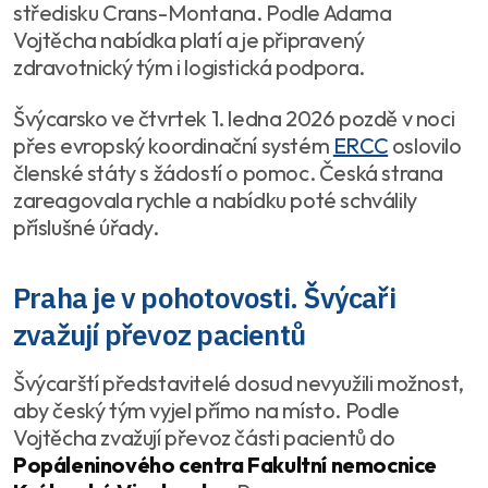
středisku Crans-Montana. Podle Adama
Vojtěcha nabídka platí a je připravený
zdravotnický tým i logistická podpora.
Švýcarsko ve čtvrtek 1. ledna 2026 pozdě v noci
přes evropský koordinační systém
ERCC
oslovilo
členské státy s žádostí o pomoc. Česká strana
zareagovala rychle a nabídku poté schválily
příslušné úřady.
Praha je v pohotovosti. Švýcaři
zvažují převoz pacientů
Švýcarští představitelé dosud nevyužili možnost,
aby český tým vyjel přímo na místo. Podle
Vojtěcha zvažují převoz části pacientů do
Popáleninového centra Fakultní nemocnice