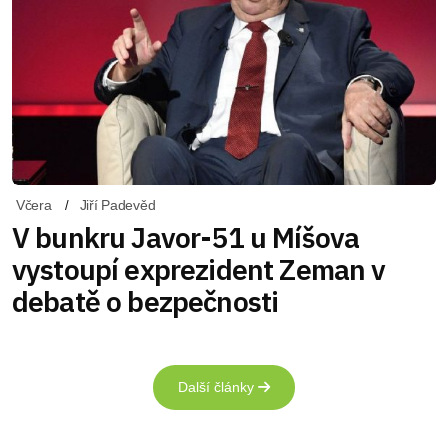
Včera
Jiří Padevěd
V bunkru Javor-51 u Míšova
vystoupí exprezident Zeman v
debatě o bezpečnosti
Další články