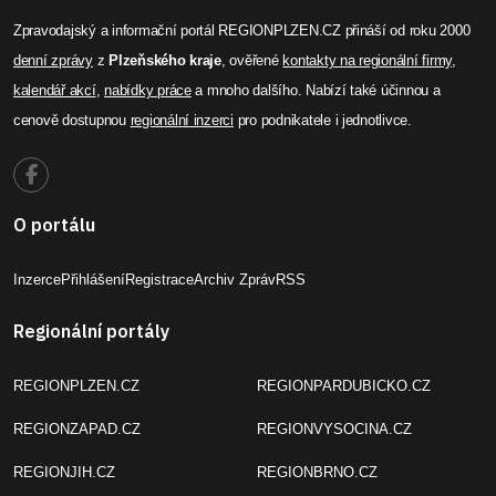
Zpravodajský a informační portál REGIONPLZEN.CZ přináší od roku 2000
denní zprávy
z
Plzeňského kraje
, ověřené
kontakty na regionální firmy
,
kalendář akcí
,
nabídky práce
a mnoho dalšího. Nabízí také účinnou a
cenově dostupnou
regionální inzerci
pro podnikatele i jednotlivce.
O portálu
Inzerce
Přihlášení
Registrace
Archiv Zpráv
RSS
Regionální portály
REGIONPLZEN.CZ
REGIONPARDUBICKO.CZ
REGIONZAPAD.CZ
REGIONVYSOCINA.CZ
REGIONJIH.CZ
REGIONBRNO.CZ