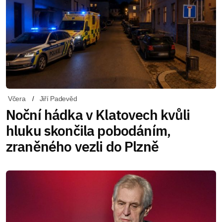
Včera
Jiří Padevěd
Noční hádka v Klatovech kvůli
hluku skončila pobodáním,
zraněného vezli do Plzně