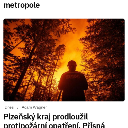
metropole
Dnes
Adam Wágner
Plzeňský kraj prodloužil
protipožární opatření. Přísná