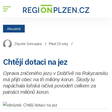
Aktuálně
Zbyněk Schnapka
Před 23 roky
Chtějí dotaci na jez
Oprava zničeného jezu v Dobřívě na Rokycansku
má přijít obec na tři milióny korun. Škody tu
napáchala loňská ničivá povodeň celkem za
patnáct miliónů korun.