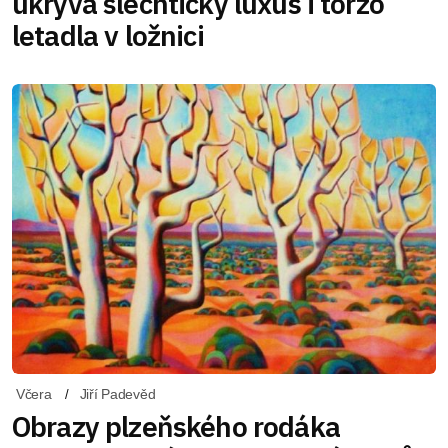
ukrývá šlechtický luxus i torzo
letadla v ložnici
Včera
Jiří Padevěd
Obrazy plzeňského rodáka