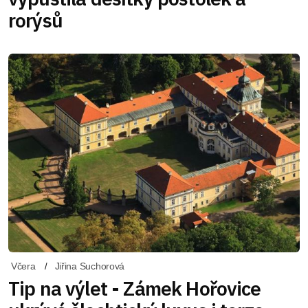
rorýsů
Včera
Jiřina Suchorová
Tip na výlet - Zámek Hořovice