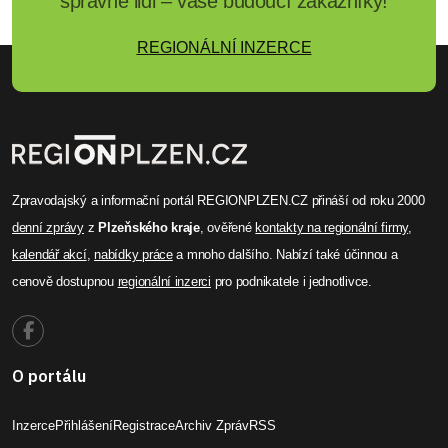
správné lidi – vaše budoucí zákazníky!
REGIONÁLNÍ INZERCE
Zpravodajský a informační portál REGIONPLZEN.CZ přináší od roku 2000
denní zprávy
z
Plzeňského kraje
, ověřené
kontakty na regionální firmy
,
kalendář akcí
,
nabídky práce
a mnoho dalšího. Nabízí také účinnou a
cenově dostupnou
regionální inzerci
pro podnikatele i jednotlivce.
O portálu
Inzerce
Přihlášení
Registrace
Archiv Zpráv
RSS