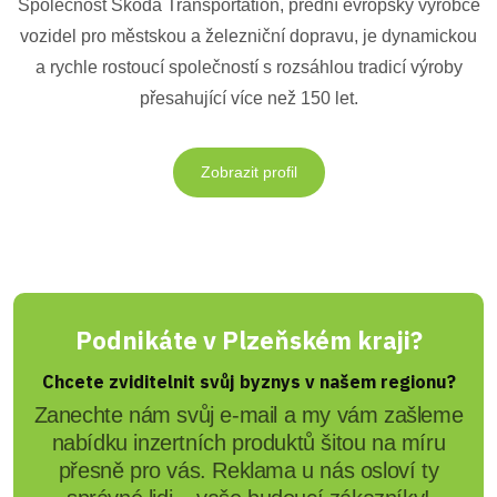
Společnost Škoda Transportation, přední evropský výrobce
vozidel pro městskou a železniční dopravu, je dynamickou
a rychle rostoucí společností s rozsáhlou tradicí výroby
přesahující více než 150 let.
Zobrazit profil
Podnikáte v Plzeňském kraji?
Chcete zviditelnit svůj byznys v našem regionu?
Zanechte nám svůj e-mail a my vám zašleme
nabídku inzertních produktů šitou na míru
přesně pro vás. Reklama u nás osloví ty