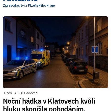
Zpravodasjtví z Plzeňského kraje
Dnes
Jiří Padevěd
Noční hádka v Klatovech kvůli
hluku skončila pobodáním,