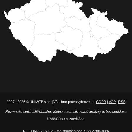
1997 - 2026 © UNIWEB s.r.o. | Všechna práva vyhrazena |
GDPR
|
VOP
|
RSS
Rozmnožování a užití obsahu, včetně automatizované analýzy, je bez souhlasu
UNIWEB s.r.o. zakázáno.
REGIONPLZEN.CZ – registrováno pod ISSN 2788-3086