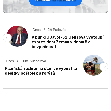
Dnes
Jiří Padevěd
V bunkru Javor-51 u Míšova vystoupí
exprezident Zeman v debatě o
bezpečnosti
Dnes
Jiřina Suchorová
Plzeňská záchranná stanice vypustila
desítky poštolek a rorýsů