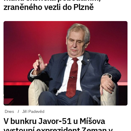
zraněného vezli do Plzně
Dnes
Jiří Padevěd
V bunkru Javor-51 u Míšova
vystoupí exprezident Zeman v