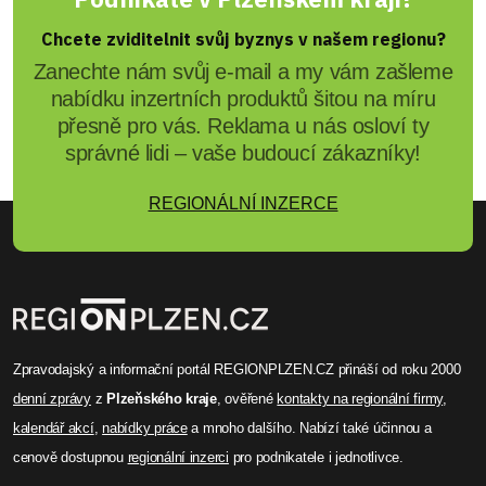
Chcete zviditelnit svůj byznys v našem regionu?
Zanechte nám svůj e-mail a my vám zašleme
nabídku inzertních produktů šitou na míru
přesně pro vás. Reklama u nás osloví ty
správné lidi – vaše budoucí zákazníky!
REGIONÁLNÍ INZERCE
Zpravodajský a informační portál REGIONPLZEN.CZ přináší od roku 2000
denní zprávy
z
Plzeňského kraje
, ověřené
kontakty na regionální firmy
,
kalendář akcí
,
nabídky práce
a mnoho dalšího. Nabízí také účinnou a
cenově dostupnou
regionální inzerci
pro podnikatele i jednotlivce.