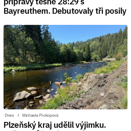
přípravy těsně 28:29 s
Bayreuthem. Debutovaly tři posily
Dnes
Michaela Prokopová
Plzeňský kraj udělil výjimku.