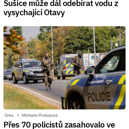
Sušice může dál odebírat vodu z
vysychající Otavy
Dnes
Michaela Prokopová
Přes 70 policistů zasahovalo ve