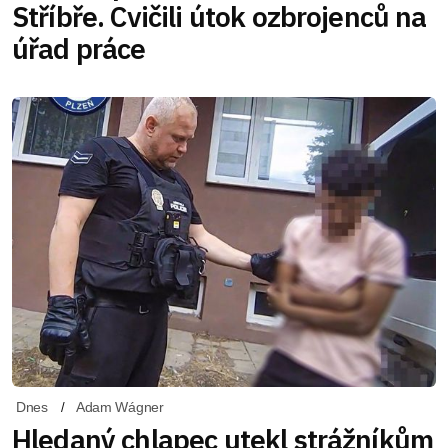
Stříbře. Cvičili útok ozbrojenců na
úřad práce
Dnes
Adam Wágner
Hledaný chlapec utekl strážníkům