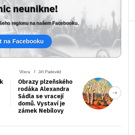
nic neunikne!
vašeho regionu na našem Facebooku.
t na Facebooku
Včera
Jiří Padevěd
ek
Obrazy plzeňského
rodáka Alexandra
Sádla se vracejí
domů. Vystaví je
zámek Nebílovy