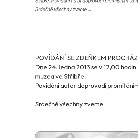
Stříbře. Povídání autor doprovodí promítáním starýc
Srdečně všechny zveme ...
POVÍDÁNÍ SE ZDEŇKEM PROCHÁ
Dne 24. ledna 2013 se v 17,00 hodin
muzea ve Stříbře.
Povídání autor doprovodí promítáním 
Srdečně všechny zveme