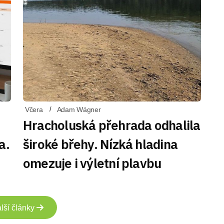
Včera
Adam Wágner
Hracholuská přehrada odhalila
a.
široké břehy. Nízká hladina
omezuje i výletní plavbu
lší články