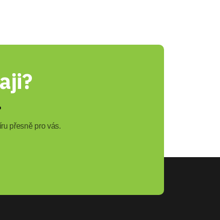
aji?
?
ru přesně pro vás.