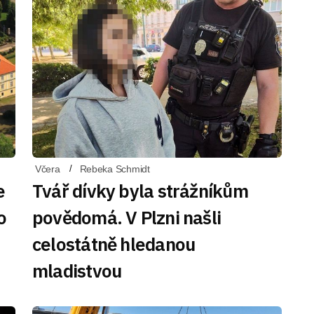
Včera
Rebeka Schmidt
e
Tvář dívky byla strážníkům
o
povědomá. V Plzni našli
celostátně hledanou
mladistvou