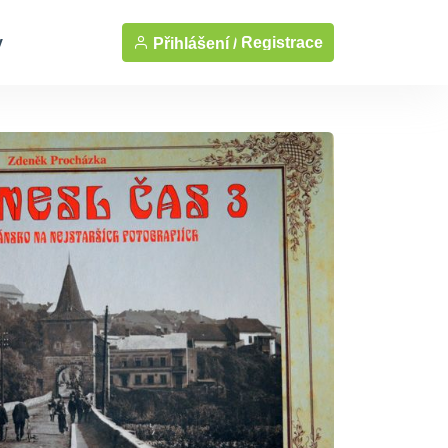
y
Registrace
Přihlášení /