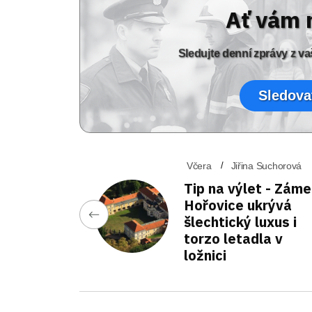
Ať vám 
Sledujte denní zprávy z 
Sledova
Včera
Jiřina Suchorová
Tip na výlet - Zám
Hořovice ukrývá
šlechtický luxus i
torzo letadla v
ložnici