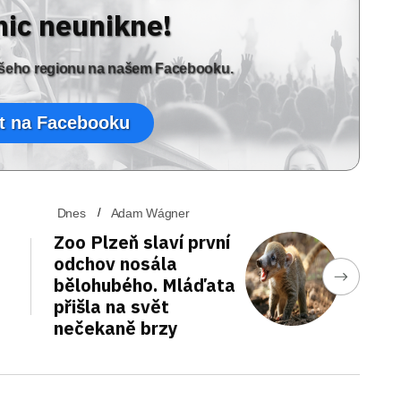
nic neunikne!
vašeho regionu na našem Facebooku.
t na Facebooku
Dnes
Adam Wágner
Zoo Plzeň slaví první
odchov nosála
bělohubého. Mláďata
přišla na svět
nečekaně brzy