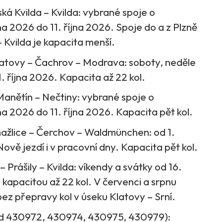
ká Kvilda – Kvilda: vybrané spoje o
na 2026 do 11. října 2026. Spoje do a z Plzně
– Kvilda je kapacita menší.
latovy – Čachrov – Modrava: soboty, neděle
. října 2026. Kapacita až 22 kol.
Manětín – Nečtiny: vybrané spoje o
na 2026 do 11. října 2026. Kapacita pět kol.
ažlice – Čerchov – Waldmünchen: od 1.
ově jezdí i v pracovní dny. Kapacita pět kol.
 Prášily – Kvilda: víkendy a svátky od 16.
 kapacitou až 22 kol. V červenci a srpnu
bez přepravy kol v úseku Klatovy – Srní.
ad 430972, 430974, 430975, 430979):