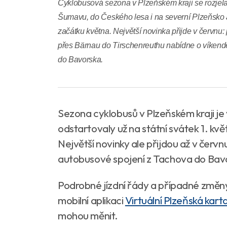
Cyklobusová sezona v Plzeňském kraji se rozjela
Šumavu, do Českého lesa i na severní Plzeňsko a 
začátku května. Největší novinka přijde v červnu:
přes Bärnau do Tirschenreuthu nabídne o víkende
do Bavorska.
Sezona cyklobusů v Plzeňském kraji je
odstartovaly už na státní svátek 1. květ
Největší novinky ale přijdou až v čer
autobusové spojení z Tachova do Bav
Podrobné jízdní řády a případné změn
mobilní aplikaci
Virtuální Plzeňská kart
mohou měnit.