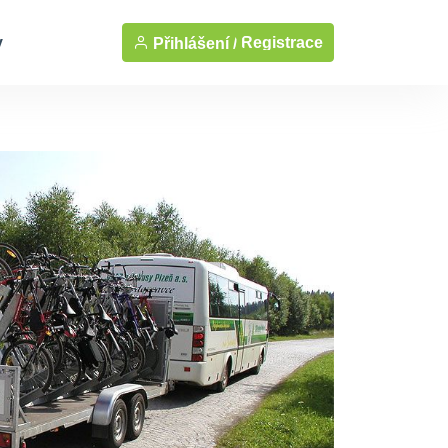
y
Registrace
Přihlášení /