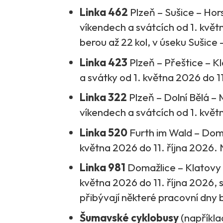
Linka 462
Plzeň – Sušice – Hors
víkendech a svátcích od 1. květ
berou až 22 kol, v úseku Sušice 
Linka 423
Plzeň – Přeštice – K
a svátky od 1. května 2026 do 11
Linka 322
Plzeň – Dolní Bělá – 
víkendech a svátcích od 1. květ
Linka 520
Furth im Wald – Dom
května 2026 do 11. října 2026. N
Linka 981
Domažlice – Klatovy –
května 2026 do 11. října 2026, s
přibývají některé pracovní dny 
Šumavské cyklobusy
(napříkl