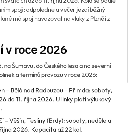
h svátcích až do 11. října 2026. Kola se podle
nním spoji; odpoledne a večer jezdí běžný
lané má spoj navazovat na vlaky z Plzně i z
í v roce 2026
Brd, na Šumavu, do Českého lesa a na severní
lolinek a termínů provozu v roce 2026:
ýn – Bělá nad Radbuzou – Přimda: soboty,
6 do 11. října 2026. U linky platí výlukový
6.
í – Věšín, Teslíny (Brdy): soboty, neděle a
října 2026. Kapacita až 22 kol.