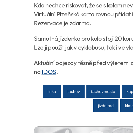
Kdo nechce riskovat, že se s kolem neve
Virtuální Plzeňská karta rovnou přidat i
Rezervace je zdarma.
Samotná jízdenka pro kolo stojí 20 kor
Lze ji použít jak v cyklobusu, tak i ve 
Aktuální odjezdy těsně před výletem l
na
IDOS
.
linka
tachov
tachovmesto
kap
jizdnirad
klat