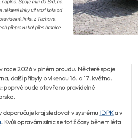
 naplno. Spoje míří do Brd, na
některé linky už vozí kola od
 pravidelná linka z Tachova
ch přepravu kol přes hranice
 v roce 2026 v plném proudu. Některé spoje
na, další přibyly o víkendu 16. a 17. května.
vnu: poprvé bude otevřeno pravidelné
orska.
y doporučuje kraj sledovat v systému
IDPK
a v
a
. Kvůli opravám silnic se totiž časy během léta