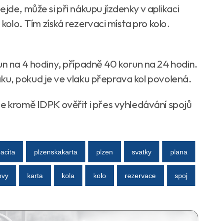
jde, může si při nákupu jízdenky v aplikaci
 kolo. Tím získá rezervaci místa pro kolo.
un na 4 hodiny, případně 40 korun na 24 hodin.
vlaku, pokud je ve vlaku přeprava kol povolená.
ze kromě IDPK ověřit i přes vyhledávání spojů
acita
plzenskakarta
plzen
svatky
plana
ovy
karta
kola
kolo
rezervace
spoj