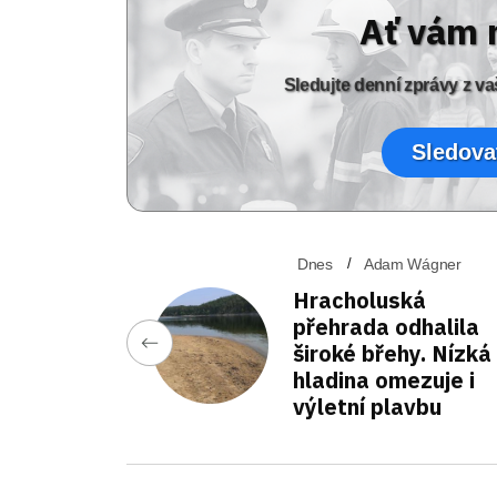
Ať vám 
Sledujte denní zprávy z 
Sledova
Dnes
Adam Wágner
Hracholuská
přehrada odhalila
široké břehy. Nízká
hladina omezuje i
výletní plavbu