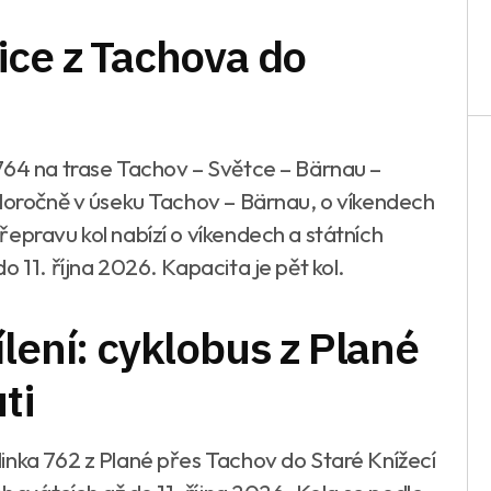
ice z Tachova do
764 na trase Tachov – Světce – Bärnau –
eloročně v úseku Tachov – Bärnau, o víkendech
epravu kol nabízí o víkendech a státních
 11. října 2026. Kapacita je pět kol.
lení: cyklobus z Plané
ti
inka 762 z Plané přes Tachov do Staré Knížecí