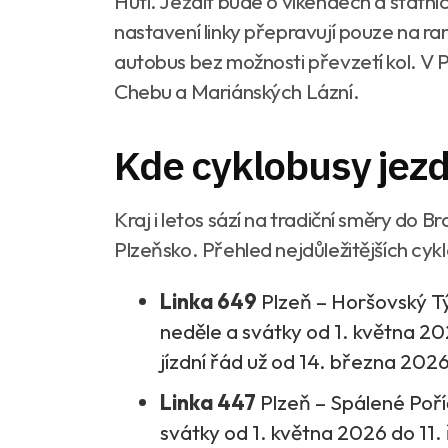
Huti. Jezdit bude o víkendech a státníc
nastavení linky přepravují pouze na ra
autobus bez možnosti převzetí kol. V P
Chebu a Mariánských Lázní.
Kde cyklobusy jezd
Kraj i letos sází na tradiční směry do 
Plzeňsko. Přehled nejdůležitějších cyk
Linka 649
Plzeň – Horšovský T
neděle a svátky od 1. května 202
jízdní řád už od 14. března 202
Linka 447
Plzeň – Spálené Poříč
svátky od 1. května 2026 do 11. 