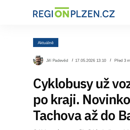
Aktuálně
Jiří Padevěd
17.05.2026 13:10
Před 3 m
Cyklobusy už voz
po kraji. Novinko
Tachova až do B