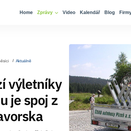
Home
Zprávy
Video
Kalendář
Blog
Firm
ěsíci
Aktuálně
í výletníky
u je spoj z
avorska