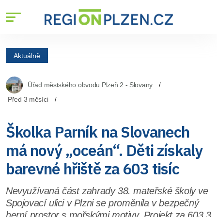
Aktuálně
Úřad městského obvodu Plzeň 2 - Slovany
Před 3 měsíci
Školka Parník na Slovanech
má nový „oceán“. Děti získaly
barevné hřiště za 603 tisíc
Nevyužívaná část zahrady 38. mateřské školy ve
Spojovací ulici v Plzni se proměnila v bezpečný
herní prostor s mořskými motivy. Projekt za 603,3