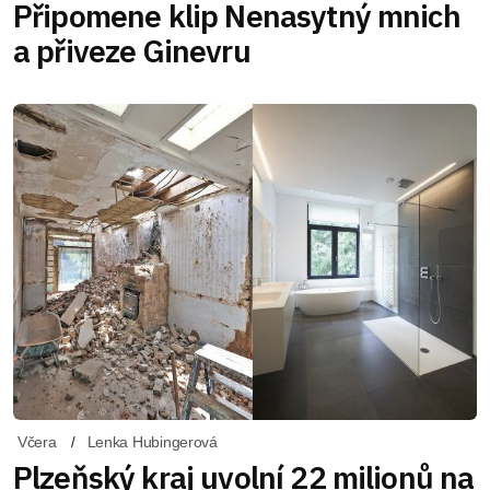
Připomene klip Nenasytný mnich
a přiveze Ginevru
Včera
Lenka Hubingerová
Plzeňský kraj uvolní 22 milionů na