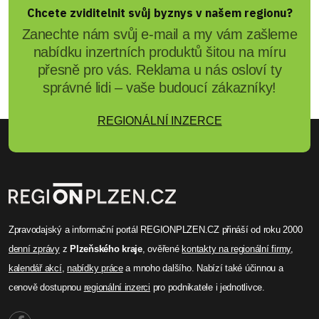
Chcete zviditelnit svůj byznys v našem regionu?
Zanechte nám svůj e-mail a my vám zašleme
nabídku inzertních produktů šitou na míru
přesně pro vás. Reklama u nás osloví ty
správné lidi – vaše budoucí zákazníky!
REGIONÁLNÍ INZERCE
Zpravodajský a informační portál REGIONPLZEN.CZ přináší od roku 2000
denní zprávy
z
Plzeňského kraje
, ověřené
kontakty na regionální firmy
,
kalendář akcí
,
nabídky práce
a mnoho dalšího. Nabízí také účinnou a
cenově dostupnou
regionální inzerci
pro podnikatele i jednotlivce.