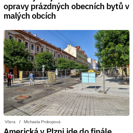
opravy prázdných obecních bytů v
malých obcích
Včera
Michaela Prokopová
Americká v Plzni jde do finále.