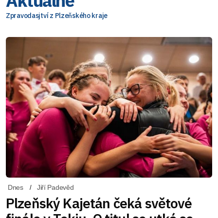
Aktuálně
Zpravodasjtví z Plzeňského kraje
Dnes
Jiří Padevěd
Plzeňský Kajetán čeká světové