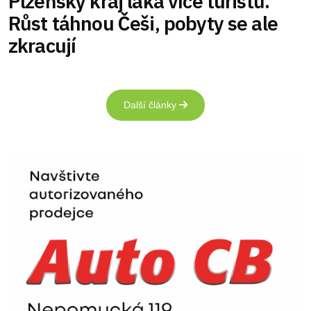
Plzeňský kraj láká více turistů.
Růst táhnou Češi, pobyty se ale
zkracují
Další články