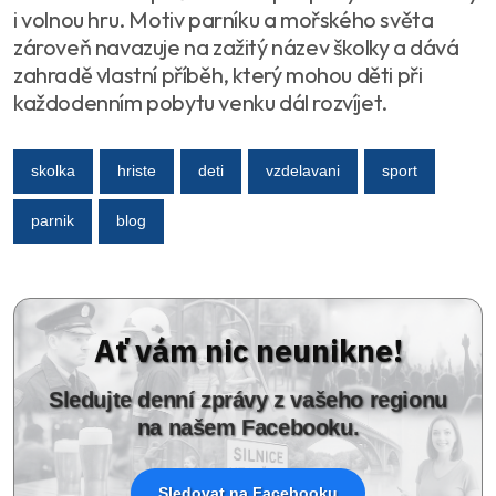
i volnou hru. Motiv parníku a mořského světa
zároveň navazuje na zažitý název školky a dává
zahradě vlastní příběh, který mohou děti při
každodenním pobytu venku dál rozvíjet.
skolka
hriste
deti
vzdelavani
sport
parnik
blog
Ať vám nic neunikne!
Sledujte denní zprávy z vašeho regionu
na našem Facebooku.
Sledovat na Facebooku