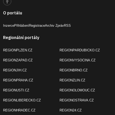
O portálu
Inzerce
Přihlášení
Registrace
Archiv Zpráv
RSS
Regionální portály
REGIONPLZEN.CZ
REGIONPARDUBICKO.CZ
REGIONZAPAD.CZ
REGIONVYSOCINA.CZ
REGIONJIH.CZ
REGIONBRNO.CZ
REGIONPRAHA.CZ
REGIONZLIN.CZ
REGIONUSTI.CZ
REGIONOLOMOUC.CZ
REGIONLIBERECKO.CZ
REGIONOSTRAVA.CZ
REGIONHRADEC.CZ
REGION24.CZ