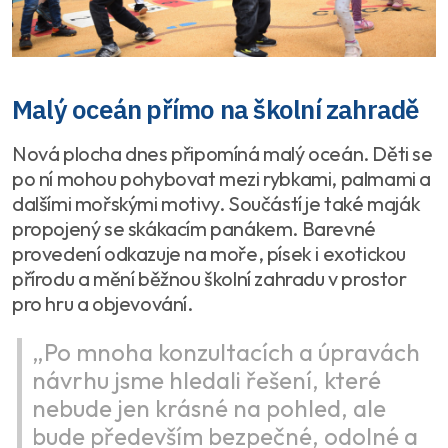
Malý oceán přímo na školní zahradě
Nová plocha dnes připomíná malý oceán. Děti se
po ní mohou pohybovat mezi rybkami, palmami a
dalšími mořskými motivy. Součástí je také maják
propojený se skákacím panákem. Barevné
provedení odkazuje na moře, písek i exotickou
přírodu a mění běžnou školní zahradu v prostor
pro hru a objevování.
„Po mnoha konzultacích a úpravách
návrhu jsme hledali řešení, které
nebude jen krásné na pohled, ale
bude především bezpečné, odolné a