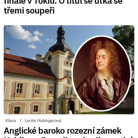
finále v Tokiu. O titul se utká se
třemi soupeři
Včera
Lenka Hubingerová
Anglické baroko rozezní zámek