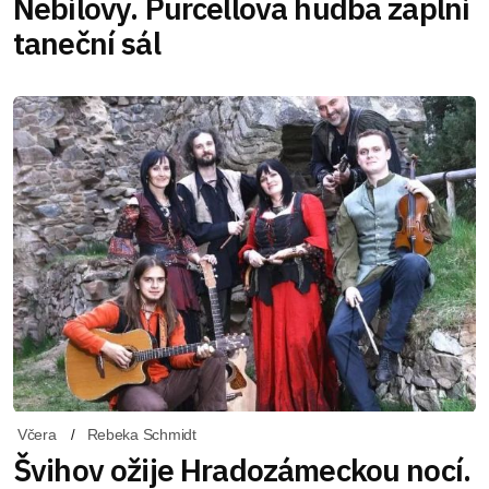
Nebílovy. Purcellova hudba zaplní
taneční sál
Včera
Rebeka Schmidt
Švihov ožije Hradozámeckou nocí.