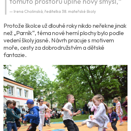
tomuto prostoru úplně nový smysl,“
Irena Cholinská, ředitelka 38. mateřské školy
Protože školce už dlouhé roky nikdo neřekne jinak
než „Parník“, téma nové herní plochy bylo podle
vedení školy jasné. Návrh pracuje s motivem
moře, cesty za dobrodružstvím a dětské
fantazie.