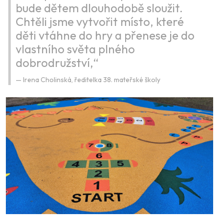
bude dětem dlouhodobě sloužit.
Chtěli jsme vytvořit místo, které
děti vtáhne do hry a přenese je do
vlastního světa plného
dobrodružství,“
Irena Cholinská, ředitelka 38. mateřské školy