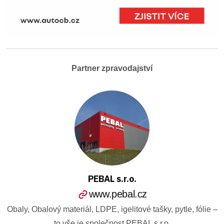
Partner zpravodajství
PEBAL s.r.o.
www.pebal.cz
Obaly, Obalový materiál, LDPE, igelitové tašky, pytle, fólie –
to vše je společnost PEBAL s.r.o.