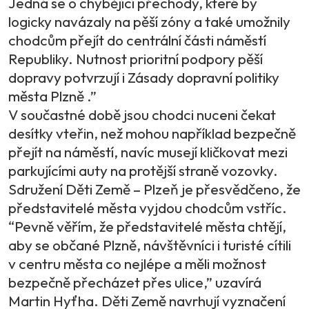
Jedná se o chybějící přechody, které by
logicky navázaly na pěší zóny a také umožnily
chodcům přejít do centrální části náměstí
Republiky. Nutnost prioritní podpory pěší
dopravy potvrzují i Zásady dopravní politiky
města Plzně .”
V součastné době jsou chodci nuceni čekat
desítky vteřin, než mohou například bezpečně
přejít na náměstí, navíc musejí kličkovat mezi
parkujícími auty na protější straně vozovky.
Sdružení Děti Země – Plzeň je přesvědčeno, že
představitelé města vyjdou chodcům vstříc.
“Pevně věřím, že představitelé města chtějí,
aby se občané Plzně, návštěvníci i turisté cítili
v centru města co nejlépe a měli možnost
bezpečně přecházet přes ulice,” uzavírá
Martin Hyťha. Děti Země navrhují vyznačení