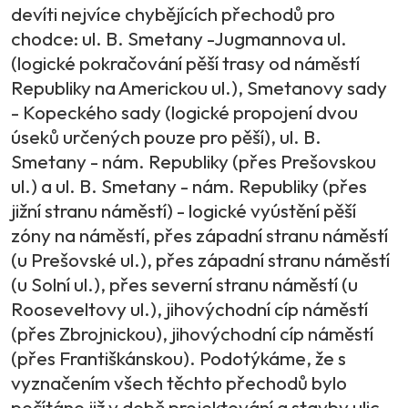
devíti nejvíce chybějících přechodů pro
chodce: ul. B. Smetany -Jugmannova ul.
(logické pokračování pěší trasy od náměstí
Republiky na Americkou ul.), Smetanovy sady
- Kopeckého sady (logické propojení dvou
úseků určených pouze pro pěší), ul. B.
Smetany - nám. Republiky (přes Prešovskou
ul.) a ul. B. Smetany - nám. Republiky (přes
jižní stranu náměstí) - logické vyústění pěší
zóny na náměstí, přes západní stranu náměstí
(u Prešovské ul.), přes západní stranu náměstí
(u Solní ul.), přes severní stranu náměstí (u
Rooseveltovy ul.), jihovýchodní cíp náměstí
(přes Zbrojnickou), jihovýchodní cíp náměstí
(přes Františkánskou). Podotýkáme, že s
vyznačením všech těchto přechodů bylo
počítáno již v době projektování a stavby ulic