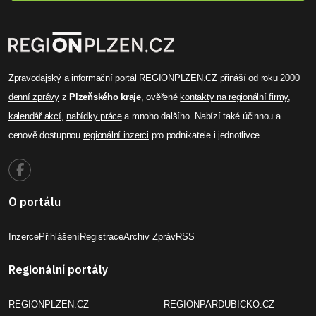
Zpravodajský a informační portál REGIONPLZEN.CZ přináší od roku 2000
denní zprávy
z
Plzeňského kraje
, ověřené
kontakty na regionální firmy
,
kalendář akcí
,
nabídky práce
a mnoho dalšího. Nabízí také účinnou a
cenově dostupnou
regionální inzerci
pro podnikatele i jednotlivce.
O portálu
Inzerce
Přihlášení
Registrace
Archiv Zpráv
RSS
Regionální portály
REGIONPLZEN.CZ
REGIONPARDUBICKO.CZ