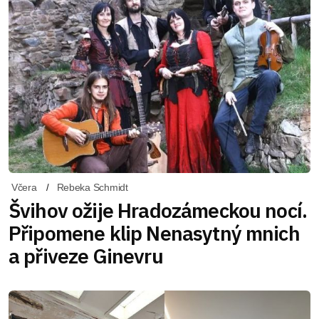
Včera
Rebeka Schmidt
Švihov ožije Hradozámeckou nocí.
Připomene klip Nenasytný mnich
a přiveze Ginevru