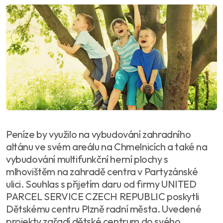
Peníze by využilo na vybudování zahradního
altánu ve svém areálu na Chmelnicích a také na
vybudování multifunkční herní plochy s
mlhovištěm na zahradě centra v Partyzánské
ulici. Souhlas s přijetím daru od firmy UNITED
PARCEL SERVICE CZECH REPUBLIC poskytli
Dětskému centru Plzně radní města. Uvedené
projekty zařadí dětské centrum do svého