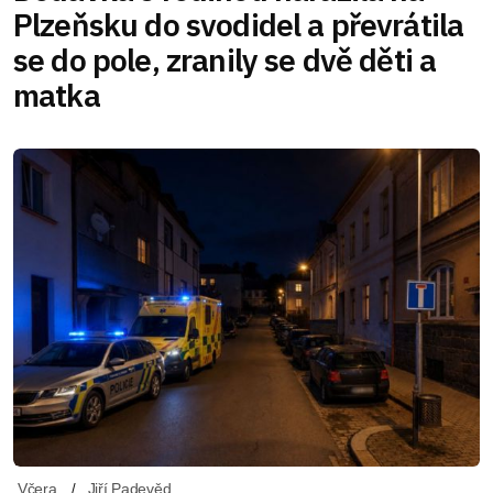
Plzeňsku do svodidel a převrátila
se do pole, zranily se dvě děti a
matka
Včera
Jiří Padevěd