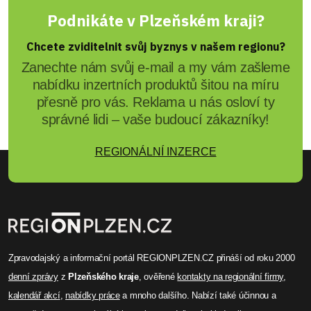
Podnikáte v Plzeňském kraji?
Chcete zviditelnit svůj byznys v našem regionu?
Zanechte nám svůj e-mail a my vám zašleme
nabídku inzertních produktů šitou na míru
přesně pro vás. Reklama u nás osloví ty
správné lidi – vaše budoucí zákazníky!
REGIONÁLNÍ INZERCE
Zpravodajský a informační portál REGIONPLZEN.CZ přináší od roku 2000
denní zprávy
z
Plzeňského kraje
, ověřené
kontakty na regionální firmy
,
kalendář akcí
,
nabídky práce
a mnoho dalšího. Nabízí také účinnou a