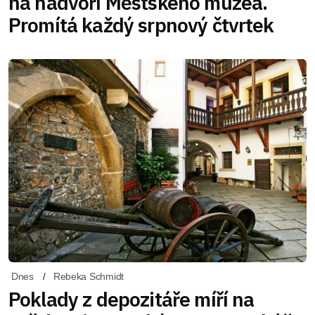
na nádvoří Městského muzea.
Promítá každý srpnový čtvrtek
Dnes
Rebeka Schmidt
Poklady z depozitáře míří na