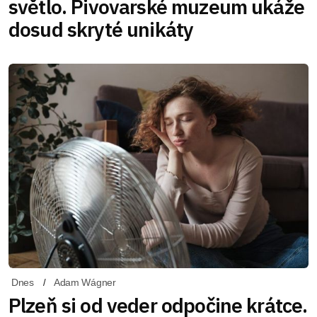
světlo. Pivovarské muzeum ukáže
dosud skryté unikáty
Dnes
Adam Wágner
Plzeň si od veder odpočine krátce.