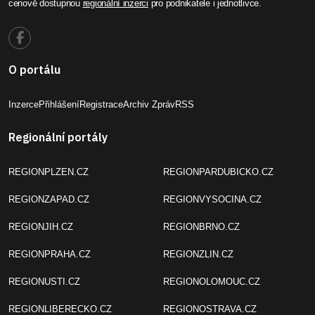
cenově dostupnou
regionální inzerci
pro podnikatele i jednotlivce.
O portálu
Inzerce
Přihlášení
Registrace
Archiv Zpráv
RSS
Regionální portály
REGIONPLZEN.CZ
REGIONPARDUBICKO.CZ
REGIONZAPAD.CZ
REGIONVYSOCINA.CZ
REGIONJIH.CZ
REGIONBRNO.CZ
REGIONPRAHA.CZ
REGIONZLIN.CZ
REGIONUSTI.CZ
REGIONOLOMOUC.CZ
REGIONLIBERECKO.CZ
REGIONOSTRAVA.CZ