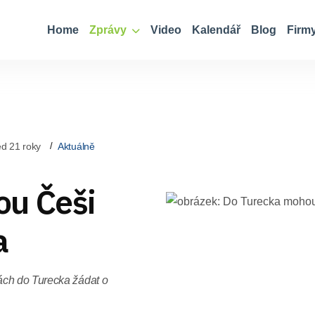
Home
Zprávy
Video
Kalendář
Blog
Firm
d 21 roky
Aktuálně
ou Češi
a
ách do Turecka žádat o