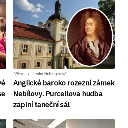
Včera
Lenka Hubingerová
vé
Anglické baroko rozezní zámek
se
Nebílovy. Purcellova hudba
zaplní taneční sál