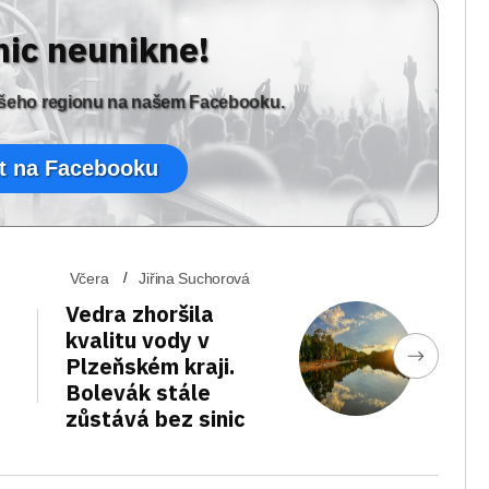
nic neunikne!
vašeho regionu na našem Facebooku.
t na Facebooku
Včera
Jiřina Suchorová
Vedra zhoršila
kvalitu vody v
Plzeňském kraji.
Bolevák stále
zůstává bez sinic