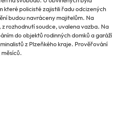
štěn na svobodu. U obviněných byla
teré policisté zajistili řadu odcizených
žnění budou navráceny majitelům. Na
 z rozhodnutí soudce, uvalena vazba. Na
upáním do objektů rodinných domků a garáží
minalistů z Plzeňkého kraje. Prověřování
k měsíců.