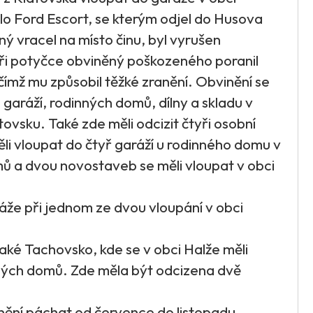
dlo Ford Escort, se kterým odjel do Husova
ný vracel na místo činu, byl vyrušen
Při potyčce obviněný poškozeného poranil
ímž mu způsobil těžké zranění. Obvinění se
 garáží, rodinných domů, dílny a skladu v
tovsku. Také zde měli odcizit čtyři osobní
li vloupat do čtyř garáží u rodinného domu v
ů a dvou novostaveb se měli vloupat v obci
aráže při jednom ze dvou vloupání v obci
také Tachovsko, kde se v obci Halže měli
nných domů. Zde měla být odcizena dvě
nění páchat od července do listopadu