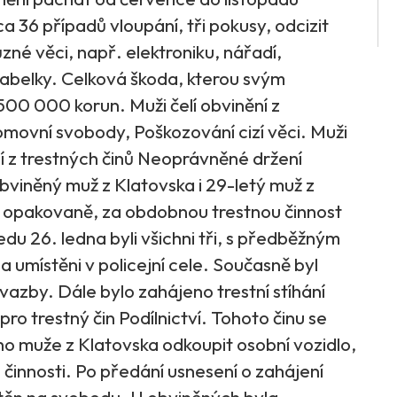
a 36 případů vloupání, tři pokusy, odcizit
ůzné věci, např. elektroniku, nářadí,
kabelky. Celková škoda, kterou svým
 500 000 korun. Muži čelí obvinění z
omovní svobody, Poškozování cizí věci. Muži
í z trestných činů Neoprávněné držení
Obviněný muž z Klatovska i 29-letý muž z
i opakovaně, za obdobnou trestnou činnost
ředu 26. ledna byli všichni tři, s předběžným
umístěni v policejní cele. Současně byl
azby. Dále bylo zahájeno trestní stíhání
o trestný čin Podílnictví. Tohoto činu se
ho muže z Klatovska odkoupit osobní vozidlo,
é činnosti. Po předání usnesení o zahájení