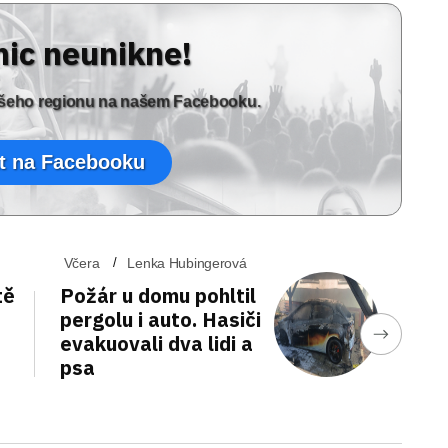
nic neunikne!
vašeho regionu na našem Facebooku.
t na Facebooku
Včera
Lenka Hubingerová
tě
Požár u domu pohltil
pergolu i auto. Hasiči
evakuovali dva lidi a
psa