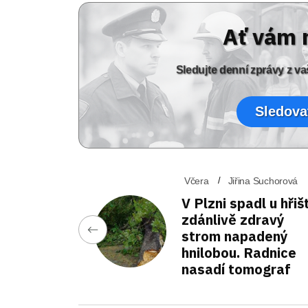
Ať vám 
Sledujte denní zprávy z 
Sledova
Včera
Jiřina Suchorová
V Plzni spadl u hřiš
zdánlivě zdravý
strom napadený
hnilobou. Radnice
nasadí tomograf