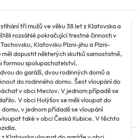
í stíhání tří mužů ve věku 38 let z Klatovska a
těli rozsáhlé pokračující trestné činnosti v
achovsku, Klatovsku Plzni-jihu a Plzni-
 měl dopustit některých skutků samostatně,
mi formou spolupachatelství.
 dvou do garáží, dvou rodinných domů a
niknout do rodinného domu. Šest vloupání do
spáchat v obci Meclov. V jednom případě se
řilo. V obci Holýšov se měli vloupat do
 domu, v jednom přídadě se vloupání
vloupat také v obci Česká Kubice. V těchto
zidla.
ý z Klatovska vloupat do garáže v obci