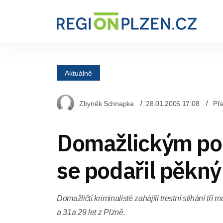
Aktuálně
Zbyněk Schnapka
28.01.2005 17:08
Pře
Domažlickým po
se podařil pěkný
Domažličtí kriminalisté zahájili trestní stíhání tří
a 31a 29 let z Plzně.