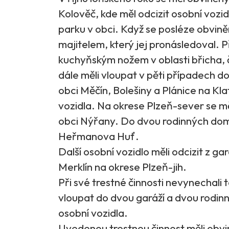
Kolověč, kde měl odcizit osobní vozi
parku v obci. Když se posléze obvině
majitelem, který jej pronásledoval. 
kuchyňským nožem v oblasti břicha, č
dále měli vloupat v pěti případech do
obci Měčín, Bolešiny a Plánice na Kla
vozidla. Na okrese Plzeň-sever se mě
obci Nýřany. Do dvou rodinných dom
Heřmanova Huť.
Další osobní vozidlo měli odcizit z g
Merklín na okrese Plzeň-jih.
Při své trestné činnosti nevynechali 
vloupat do dvou garáží a dvou rodi
osobní vozidla.
Uvedenou trestnou činnost měli obvi