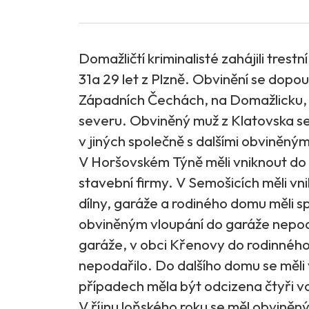
Domažličtí kriminalisté zahájili trestn
31a 29 let z Plzně. Obvinění se dopouš
Západních Čechách, na Domažlicku, T
severu. Obviněný muž z Klatovska se
v jiných společně s dalšími obviněný
V Horšovském Týně měli vniknout do
stavební firmy. V Semošicích měli v
dílny, garáže a rodiného domu měli 
obviněným vloupání do garáže nepoda
garáže, v obci Křenovy do rodinného
nepodařilo. Do dalšího domu se měli 
případech měla být odcizena čtyři vo
V říjnu loňského roku se měl obviněn