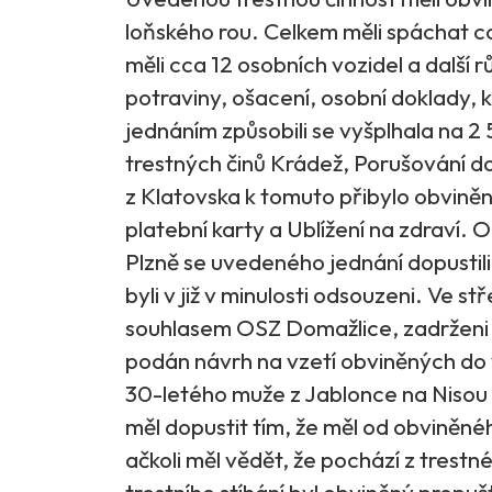
loňského rou. Celkem měli spáchat cc
měli cca 12 osobních vozidel a další r
potraviny, ošacení, osobní doklady, 
jednáním způsobili se vyšplhala na 2
trestných činů Krádež, Porušování d
z Klatovska k tomuto přibylo obviněn
platební karty a Ublížení na zdraví. 
Plzně se uvedeného jednání dopustil
byli v již v minulosti odsouzeni. Ve st
souhlasem OSZ Domažlice, zadrženi a 
podán návrh na vzetí obviněných do v
30-letého muže z Jablonce na Nisou pr
měl dopustit tím, že měl od obviněné
ačkoli měl vědět, že pochází z trestn