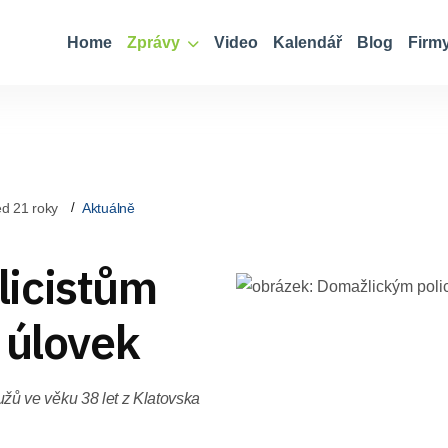
Home
Zprávy
Video
Kalendář
Blog
Firm
d 21 roky
Aktuálně
licistům
 úlovek
 mužů ve věku 38 let z Klatovska