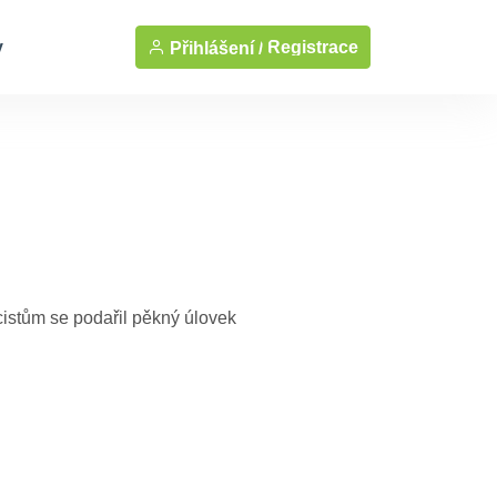
y
Registrace
Přihlášení /