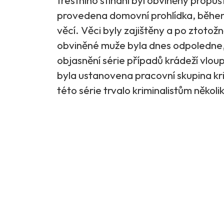
trestního stíhání byl obviněný propu
provedena domovní prohlídka, během k
věcí. Věci byly zajištěny a po ztoto
obviněné muže byla dnes odpoledne,
objasnění série případů krádeží vlo
byla ustanovena pracovní skupina kri
této série trvalo kriminalistům několi