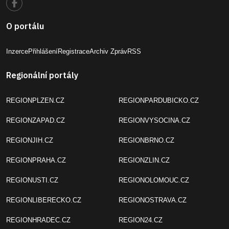
O portálu
Inzerce
Přihlášení
Registrace
Archiv Zpráv
RSS
Regionální portály
REGIONPLZEN.CZ
REGIONPARDUBICKO.CZ
REGIONZAPAD.CZ
REGIONVYSOCINA.CZ
REGIONJIH.CZ
REGIONBRNO.CZ
REGIONPRAHA.CZ
REGIONZLIN.CZ
REGIONUSTI.CZ
REGIONOLOMOUC.CZ
REGIONLIBERECKO.CZ
REGIONOSTRAVA.CZ
REGIONHRADEC.CZ
REGION24.CZ