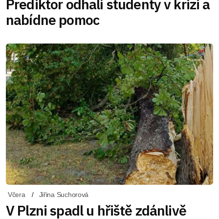
Prediktor odhalí studenty v krizi a
nabídne pomoc
Včera
Jiřina Suchorová
V Plzni spadl u hřiště zdánlivě