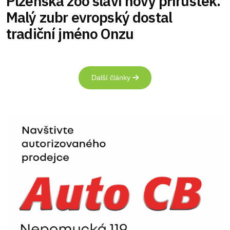
Plzeňská zoo slaví nový přírůstek.
Malý zubr evropský dostal
tradiční jméno Onzu
Další články