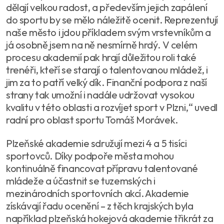
dělají velkou radost, a především jejich zapálení
do sportu by se mělo náležitě ocenit. Reprezentují
naše město i jdou příkladem svým vrstevníkům a
já osobně jsem na ně nesmírně hrdý. V celém
procesu akademií pak hrají důležitou roli také
trenéři, kteří se starají o talentovanou mládež, i
jim za to patří velký dík. Finanční podpora z naší
strany tak umožní i nadále udržovat vysokou
kvalitu v této oblasti a rozvíjet sport v Plzni,“ uvedl
radní pro oblast sportu Tomáš Morávek.
Plzeňské akademie sdružují mezi 4 a 5 tisíci
sportovců. Díky podpoře města mohou
kontinuálně financovat přípravu talentované
mládeže a účastnit se tuzemských i
mezinárodních sportovních akcí. Akademie
získávají řadu ocenění – z těch krajských byla
například plzeňská hokejová akademie třikrát za