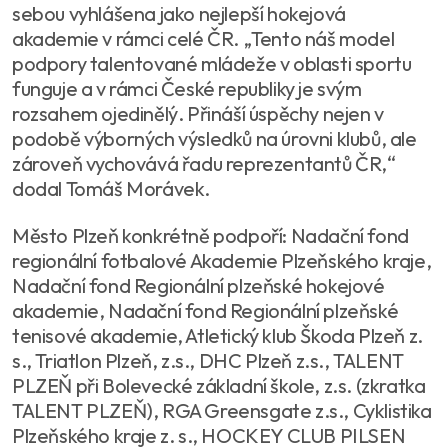
sebou vyhlášena jako nejlepší hokejová
akademie v rámci celé ČR. „Tento náš model
podpory talentované mládeže v oblasti sportu
funguje a v rámci České republiky je svým
rozsahem ojedinělý. Přináší úspěchy nejen v
podobě výborných výsledků na úrovni klubů, ale
zároveň vychovává řadu reprezentantů ČR,“
dodal Tomáš Morávek.
Město Plzeň konkrétně podpoří: Nadační fond
regionální fotbalové Akademie Plzeňského kraje,
Nadační fond Regionální plzeňské hokejové
akademie, Nadační fond Regionální plzeňské
tenisové akademie, Atletický klub Škoda Plzeň z.
s., Triatlon Plzeň, z.s., DHC Plzeň z.s., TALENT
PLZEŇ při Bolevecké základní škole, z.s. (zkratka
TALENT PLZEŇ), RGA Greensgate z.s., Cyklistika
Plzeňského kraje z. s., HOCKEY CLUB PILSEN