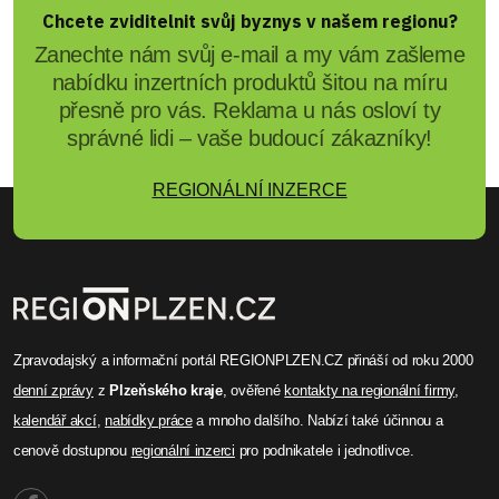
Chcete zviditelnit svůj byznys v našem regionu?
Zanechte nám svůj e-mail a my vám zašleme
nabídku inzertních produktů šitou na míru
přesně pro vás. Reklama u nás osloví ty
správné lidi – vaše budoucí zákazníky!
REGIONÁLNÍ INZERCE
Zpravodajský a informační portál REGIONPLZEN.CZ přináší od roku 2000
denní zprávy
z
Plzeňského kraje
, ověřené
kontakty na regionální firmy
,
kalendář akcí
,
nabídky práce
a mnoho dalšího. Nabízí také účinnou a
cenově dostupnou
regionální inzerci
pro podnikatele i jednotlivce.