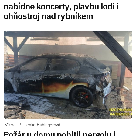
nabídne koncerty, plavbu lodí i
ohňostroj nad rybníkem
Včera
Lenka Hubingerová
Požár u domu pohltil pergolu i