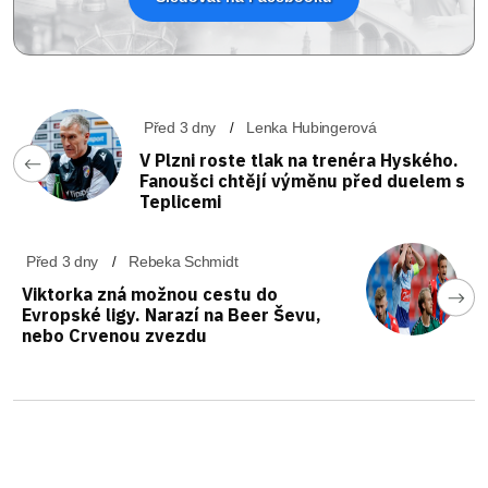
Před 3 dny
Lenka Hubingerová
V Plzni roste tlak na trenéra Hyského.
Fanoušci chtějí výměnu před duelem s
Teplicemi
Před 3 dny
Rebeka Schmidt
Viktorka zná možnou cestu do
Evropské ligy. Narazí na Beer Ševu,
nebo Crvenou zvezdu