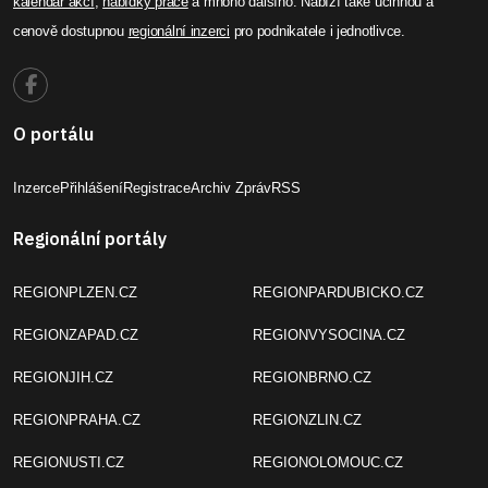
kalendář akcí
,
nabídky práce
a mnoho dalšího. Nabízí také účinnou a
cenově dostupnou
regionální inzerci
pro podnikatele i jednotlivce.
O portálu
Inzerce
Přihlášení
Registrace
Archiv Zpráv
RSS
Regionální portály
REGIONPLZEN.CZ
REGIONPARDUBICKO.CZ
REGIONZAPAD.CZ
REGIONVYSOCINA.CZ
REGIONJIH.CZ
REGIONBRNO.CZ
REGIONPRAHA.CZ
REGIONZLIN.CZ
REGIONUSTI.CZ
REGIONOLOMOUC.CZ