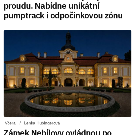
proudu. Nabídne unikátní
pumptrack i odpočinkovou zónu
Včera
Lenka Hubingerová
Zámek Nebílovy ovládnou po