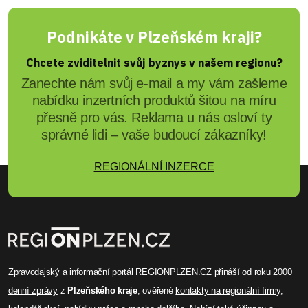
Podnikáte v Plzeňském kraji?
Chcete zviditelnit svůj byznys v našem regionu?
Zanechte nám svůj e-mail a my vám zašleme
nabídku inzertních produktů šitou na míru
přesně pro vás. Reklama u nás osloví ty
správné lidi – vaše budoucí zákazníky!
REGIONÁLNÍ INZERCE
Zpravodajský a informační portál REGIONPLZEN.CZ přináší od roku 2000
denní zprávy
z
Plzeňského kraje
, ověřené
kontakty na regionální firmy
,