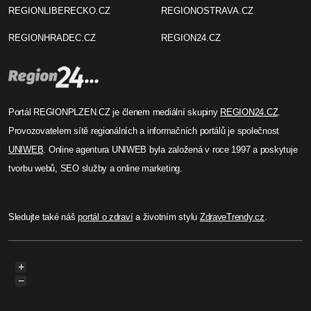
REGIONLIBERECKO.CZ
REGIONOSTRAVA.CZ
REGIONHRADEC.CZ
REGION24.CZ
Portál REGIONPLZEN.CZ je členem mediální skupiny
REGION24.CZ
.
Provozovatelem sítě regionálních a informačních portálů je společnost
UNIWEB
. Online agentura UNIWEB byla založená v roce 1997 a poskytuje
tvorbu webů, SEO služby a online marketing.
Sledujte také náš
portál o zdraví
a životním stylu
ZdraveTrendy.cz
.
+
−