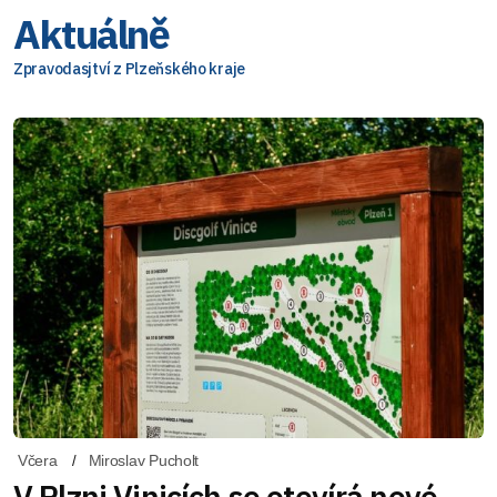
Aktuálně
Zpravodasjtví z Plzeňského kraje
Včera
Miroslav Pucholt
V Plzni Vinicích se otevírá nové