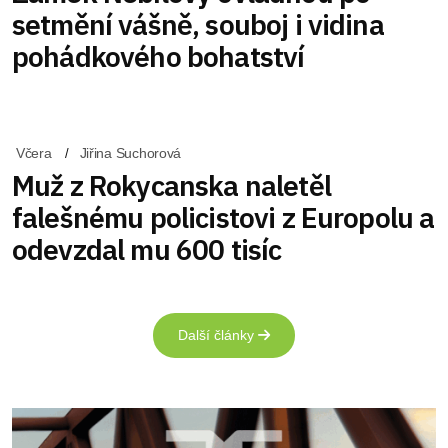
setmění vášně, souboj i vidina
pohádkového bohatství
Včera
Jiřina Suchorová
Muž z Rokycanska naletěl
falešnému policistovi z Europolu a
odevzdal mu 600 tisíc
Další články