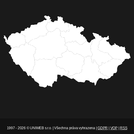
1997 - 2026 © UNIWEB s.r.o. | Všechna práva vyhrazena |
GDPR
|
VOP
|
RSS