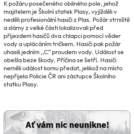
K požáru posečeného obilného pole, jehož
majitelem je Školní statek Plasy, vyjížděli v
neděli profesionální hasiči z Plas. Požár strniště
a slámy z velké části lokalizovali před
příjezdem hasičů dva chlapci pomocí věder
vody a uplácáním tričkem. Hasiči pak požár
uhasili jedním ,,C“ proudem vody. Událost se
obešla beze škody. Příčina se šetří. Hasiči
neměli událost komu předat, jelikož na místo
nepřijela Policie ČR ani zástupce Školního
statku Plasy.
Ať vám nic neunikne!