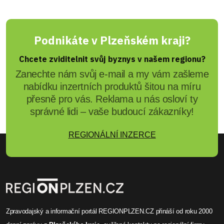
Podnikáte v Plzeňském kraji?
Chcete zviditelnit svůj byznys v našem regionu?
Zanechte nám svůj e-mail a my vám zašleme
nabídku inzertních produktů šitou na míru
přesně pro vás. Reklama u nás osloví ty
správné lidi – vaše budoucí zákazníky!
REGIONÁLNÍ INZERCE
Zpravodajský a informační portál REGIONPLZEN.CZ přináší od roku 2000