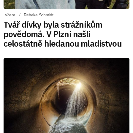
Včera
Rebeka Schmidt
Tvář dívky byla strážníkům
povědomá. V Plzni našli
celostátně hledanou mladistvou