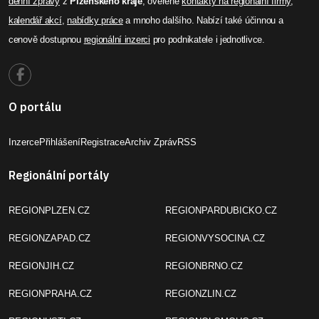
denní zprávy
z
Plzeňského kraje
, ověřené
kontakty na regionální firmy
,
kalendář akcí
,
nabídky práce
a mnoho dalšího. Nabízí také účinnou a
cenově dostupnou
regionální inzerci
pro podnikatele i jednotlivce.
O portálu
Inzerce
Přihlášení
Registrace
Archiv Zpráv
RSS
Regionální portály
REGIONPLZEN.CZ
REGIONPARDUBICKO.CZ
REGIONZAPAD.CZ
REGIONVYSOCINA.CZ
REGIONJIH.CZ
REGIONBRNO.CZ
REGIONPRAHA.CZ
REGIONZLIN.CZ