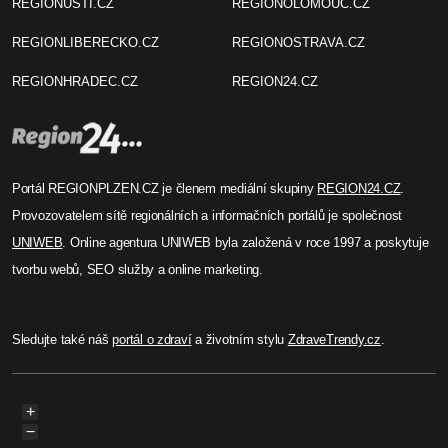
REGIONUSTI.CZ
REGIONOLOMOUC.CZ
REGIONLIBERECKO.CZ
REGIONOSTRAVA.CZ
REGIONHRADEC.CZ
REGION24.CZ
Portál REGIONPLZEN.CZ je členem mediální skupiny
REGION24.CZ
.
Provozovatelem sítě regionálních a informačních portálů je společnost
UNIWEB
. Online agentura UNIWEB byla založená v roce 1997 a poskytuje
tvorbu webů, SEO služby a online marketing.
Sledujte také náš
portál o zdraví
a životním stylu
ZdraveTrendy.cz
.
+
−