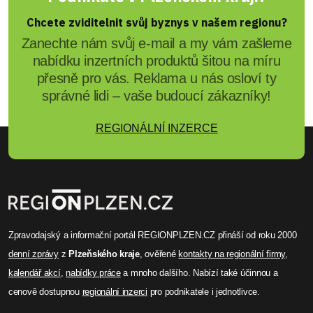
Chcete zviditelnit svůj byznys v našem regionu?
Zanechte nám svůj e-mail a my vám zašleme
nabídku inzertních produktů šitou na míru
přesně pro vás. Reklama u nás osloví ty
správné lidi – vaše budoucí zákazníky!
REGIONÁLNÍ INZERCE
Zpravodajský a informační portál REGIONPLZEN.CZ přináší od roku 2000
denní zprávy
z
Plzeňského kraje
, ověřené
kontakty na regionální firmy
,
kalendář akcí
,
nabídky práce
a mnoho dalšího. Nabízí také účinnou a
cenově dostupnou
regionální inzerci
pro podnikatele i jednotlivce.