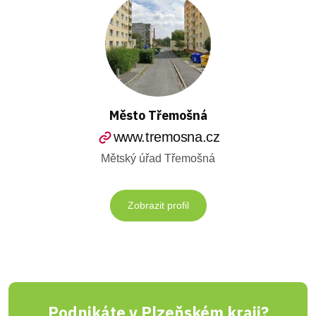
Město Třemošná
www.tremosna.cz
Mětský úřad Třemošná
Zobrazit profil
Podnikáte v Plzeňském kraji?