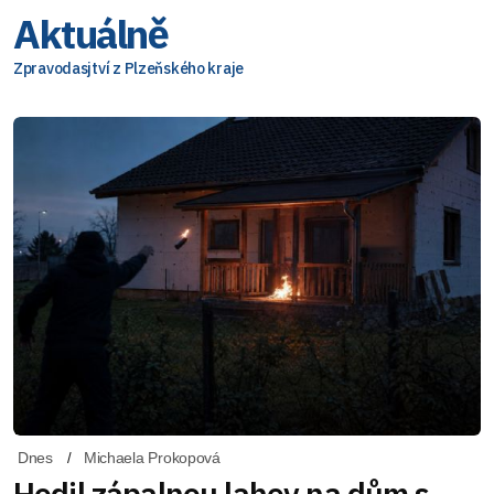
Aktuálně
Zpravodasjtví z Plzeňského kraje
Dnes
Michaela Prokopová
Hodil zápalnou lahev na dům s