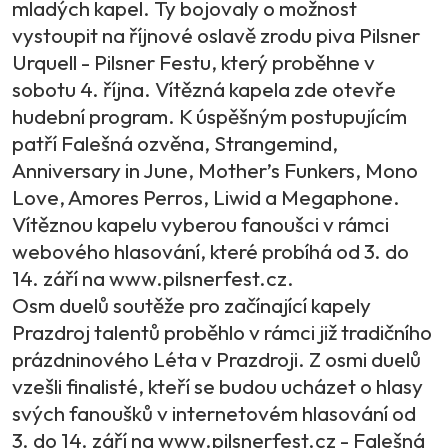
mladých kapel. Ty bojovaly o možnost
vystoupit na říjnové oslavě zrodu piva Pilsner
Urquell - Pilsner Festu, který proběhne v
sobotu 4. října. Vítězná kapela zde otevře
hudební program. K úspěšným postupujícím
patří Falešná ozvěna, Strangemind,
Anniversary in June, Mother’s Funkers, Mono
Love, Amores Perros, Liwid a Megaphone.
Vítěznou kapelu vyberou fanoušci v rámci
webového hlasování, které probíhá od 3. do
14. září na www.pilsnerfest.cz.
Osm duelů soutěže pro začínající kapely
Prazdroj talentů proběhlo v rámci již tradičního
prázdninového Léta v Prazdroji. Z osmi duelů
vzešli finalisté, kteří se budou ucházet o hlasy
svých fanoušků v internetovém hlasování od
3. do 14. září na www.pilsnerfest.cz - Falešná