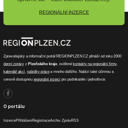
REGIONÁLNÍ INZERCE
Zpravodajský a informační portál REGIONPLZEN.CZ přináší od roku 2000
denní zprávy
z
Plzeňského kraje
, ověřené
kontakty na regionální firmy
,
kalendář akcí
,
nabídky práce
a mnoho dalšího. Nabízí také účinnou a
cenově dostupnou
regionální inzerci
pro podnikatele i jednotlivce.
O portálu
Inzerce
Přihlášení
Registrace
Archiv Zpráv
RSS