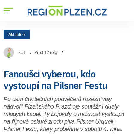
Aktuálně
-klaf-
Před 12 roky
Fanoušci vyberou, kdo
vystoupí na Pilsner Festu
Po osm čtvrtečních podvečerů rozeznívaly
nádvoří Plzeňského Prazdroje soutěžní duely
mladých kapel. Ty bojovaly o možnost vystoupit
na říjnové oslavě zrodu piva Pilsner Urquell -
Pilsner Festu, který proběhne v sobotu 4. října.