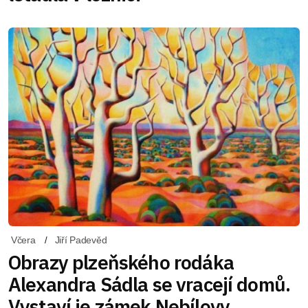
Včera
Jiří Padevěd
Obrazy plzeňského rodáka
Alexandra Sádla se vracejí domů.
Vystaví je zámek Nebílovy