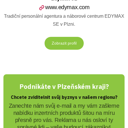
www.edymax.com
Tradiční personální agentura a náborové centrum EDYMAX
SE v Plzni.
Zobrazit profil
Podnikáte v Plzeňském kraji?
Chcete zviditelnit svůj byznys v našem regionu?
Zanechte nám svůj e-mail a my vám zašleme
nabídku inzertních produktů šitou na míru
přesně pro vás. Reklama u nás osloví ty
správné lidi – vaše budoucí zákazníky!