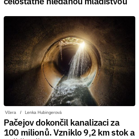
celostátně hledanou mladistvou
Včera
Lenka Hubingerová
Pačejov dokončil kanalizaci za
100 milionů. Vzniklo 9,2 km stok a