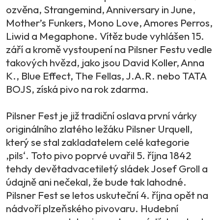
ozvěna, Strangemind, Anniversary in June,
Mother’s Funkers, Mono Love, Amores Perros,
Liwid a Megaphone. Vítěz bude vyhlášen 15.
září a kromě vystoupení na Pilsner Festu vedle
takových hvězd, jako jsou David Koller, Anna
K., Blue Effect, The Fellas, J.A.R. nebo TATA
BOJS, získá pivo na rok zdarma.
Pilsner Fest je již tradiční oslava první várky
originálního zlatého ležáku Pilsner Urquell,
který se stal zakladatelem celé kategorie
‚pils‘. Toto pivo poprvé uvařil 5. října 1842
tehdy devětadvacetiletý sládek Josef Groll a
údajně ani nečekal, že bude tak lahodné.
Pilsner Fest se letos uskuteční 4. října opět na
nádvoří plzeňského pivovaru. Hudební