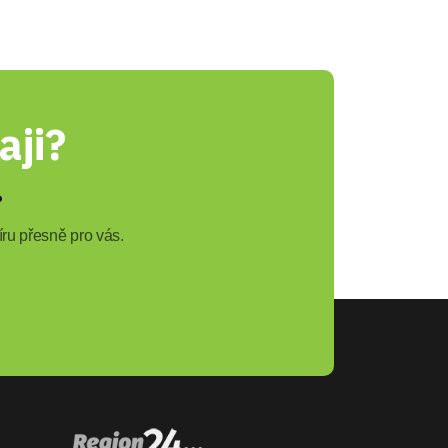
aji?
?
ru přesně pro vás.