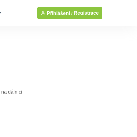
y
Registrace
Přihlášení /