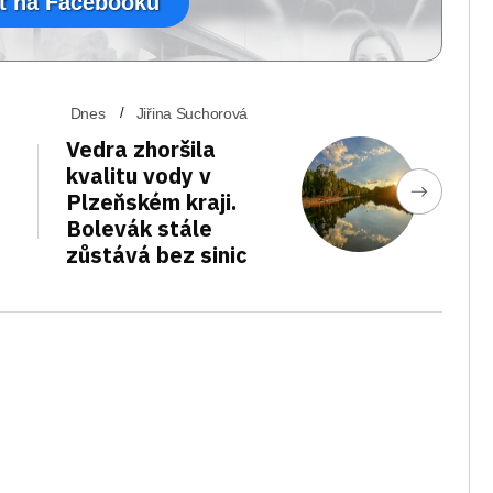
t na Facebooku
Dnes
Jiřina Suchorová
Vedra zhoršila
kvalitu vody v
Plzeňském kraji.
Bolevák stále
zůstává bez sinic