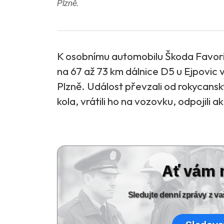
Plzně.
K osobnímu automobilu Škoda Favor
na 67 až 73 km dálnice D5 u Ejpovic vy
Plzně. Událost převzali od rokycanský
kola, vrátili ho na vozovku, odpojili a
Ať vám 
Sledujte denní zprávy z 