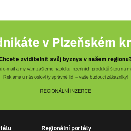
nikáte v Plzeňském kr
Chcete zviditelnit svůj byznys v našem regionu
 e-mail a my vám zašleme nabídku inzertních produktů šitou na mí
Reklama u nás osloví ty správné lidi – vaše budoucí zákazníky!
REGIONÁLNÍ INZERCE
tálu
Regionální portály