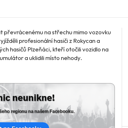
it převrácenému na střechu mimo vozovku
jížděli profesionální hasiči z Rokycan a
ch hasičů Plzeňáci, kteří otočili vozidlo na
kumulátor a uklidili místo nehody.
nic neunikne!
vašeho regionu na našem Facebooku.