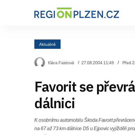
Aktuálně
Klára Faistová
27.08.2004 11:49
Před 2
Favorit se převrá
dálnici
K osobnímu automobilu Škoda Favorit převráce
na 67 až 73 km dálnice D5 u Ejpovic vyjížděli pro