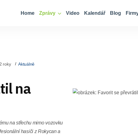
Home
Zprávy
Video
Kalendář
Blog
Firm
2 roky
Aktuálně
til na
nému na střechu mimo vozovku
fesionální hasiči z Rokycan a