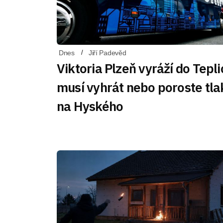
Dnes
Jiří Padevěd
Viktoria Plzeň vyráží do Tepli
musí vyhrát nebo poroste tla
na Hyského