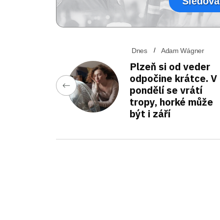
Sledova
Dnes
Adam Wágner
Plzeň si od veder
odpočine krátce. V
pondělí se vrátí
tropy, horké může
být i září