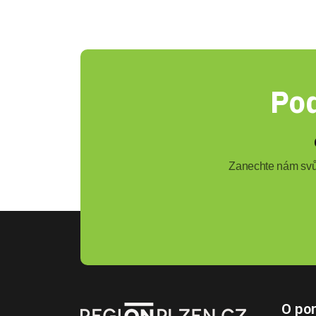
Pod
Zanechte nám svůj
O por