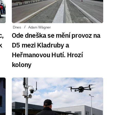
Dnes
Adam Wágner
c,
Ode dneška se mění provoz na
k
D5 mezi Kladruby a
Heřmanovou Hutí. Hrozí
kolony