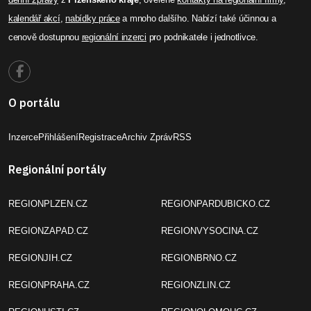
kalendář akcí
,
nabídky práce
a mnoho dalšího. Nabízí také účinnou a
cenově dostupnou
regionální inzerci
pro podnikatele i jednotlivce.
O portálu
Inzerce
Přihlášení
Registrace
Archiv Zpráv
RSS
Regionální portály
REGIONPLZEN.CZ
REGIONPARDUBICKO.CZ
REGIONZAPAD.CZ
REGIONVYSOCINA.CZ
REGIONJIH.CZ
REGIONBRNO.CZ
REGIONPRAHA.CZ
REGIONZLIN.CZ