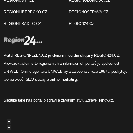
REGIONUSTI.CZ
REGIONOLOMOUC.CZ
REGIONLIBERECKO.CZ
REGIONOSTRAVA.CZ
REGIONHRADEC.CZ
REGION24.CZ
Portál REGIONPLZEN.CZ je členem mediální skupiny
REGION24.CZ
.
Provozovatelem sítě regionálních a informačních portálů je společnost
UNIWEB
. Online agentura UNIWEB byla založená v roce 1997 a poskytuje
tvorbu webů, SEO služby a online marketing.
Sledujte také náš
portál o zdraví
a životním stylu
ZdraveTrendy.cz
.
+
−