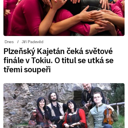
Dnes
Jiří Padevěd
Plzeňský Kajetán čeká světové
finále v Tokiu. O titul se utká se
třemi soupeři