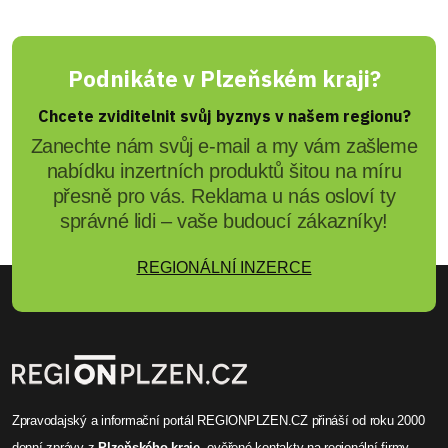
Podnikáte v Plzeňském kraji?
Chcete zviditelnit svůj byznys v našem regionu?
Zanechte nám svůj e-mail a my vám zašleme
nabídku inzertních produktů šitou na míru
přesně pro vás. Reklama u nás osloví ty
správné lidi – vaše budoucí zákazníky!
REGIONÁLNÍ INZERCE
Zpravodajský a informační portál REGIONPLZEN.CZ přináší od roku 2000
denní zprávy
z
Plzeňského kraje
, ověřené
kontakty na regionální firmy
,