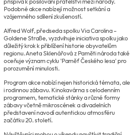
přispívá k posilování přátelství mezi národy.
Podobné akce nabízejí možnost setkání a
vzájemného sdílení zkušeností.
Alfred Wolf, předseda spolku Via Carolina –
Goldene Straße, vyzdvihuje iniciativa spolku jako
důležitý krok k přiblížení historie obyvatelům
regionu. Aneta Sklenářová z Paměti národa také
oceňuje význam cyklu 'Paměť Českého lesa' pro
porozumění minulosti.
Program akce nabízí nejen historická témata, ale
i rodinnou zábavu. Kinokavárna s celodenním
programem, tematické stánky a různé formy
zábavy včetně mikroscének a divadelních
představení navodí autentickou atmosféru
začátku 20. století.
Návštěvníci mohou o víkendu navštívit tradiční