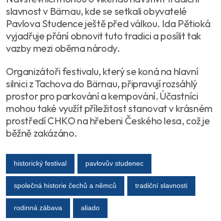
slavnost v Bärnau, kde se setkali obyvatelé
Pavlova Studence ještě před válkou. Ida Pětioká
vyjadřuje přání obnovit tuto tradici a posílit tak
vazby mezi oběma národy.
Organizátoři festivalu, který se koná na hlavní
silnici z Tachova do Bärnau, připravují rozsáhlý
prostor pro parkování a kempování. Účastníci
mohou také využít příležitost stanovat v krásném
prostředí CHKO na hřebeni Českého lesa, což je
běžně zakázáno.
historický festival
pavlovův studenec
společná historie čechů a němců
tradiční slavnosti
rodinná zábava
aliado