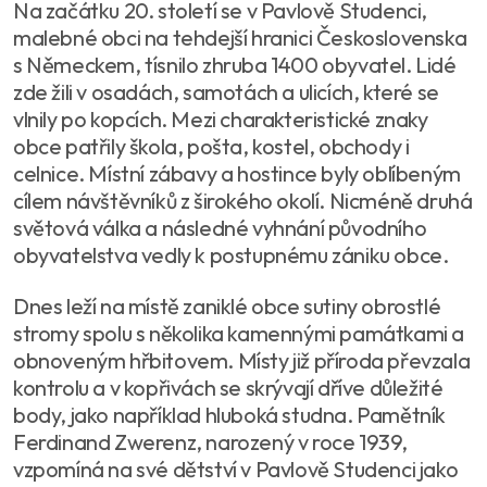
Na začátku 20. století se v Pavlově Studenci,
malebné obci na tehdejší hranici Československa
s Německem, tísnilo zhruba 1400 obyvatel. Lidé
zde žili v osadách, samotách a ulicích, které se
vlnily po kopcích. Mezi charakteristické znaky
obce patřily škola, pošta, kostel, obchody i
celnice. Místní zábavy a hostince byly oblíbeným
cílem návštěvníků z širokého okolí. Nicméně druhá
světová válka a následné vyhnání původního
obyvatelstva vedly k postupnému zániku obce.
Dnes leží na místě zaniklé obce sutiny obrostlé
stromy spolu s několika kamennými památkami a
obnoveným hřbitovem. Místy již příroda převzala
kontrolu a v kopřivách se skrývají dříve důležité
body, jako například hluboká studna. Pamětník
Ferdinand Zwerenz, narozený v roce 1939,
vzpomíná na své dětství v Pavlově Studenci jako