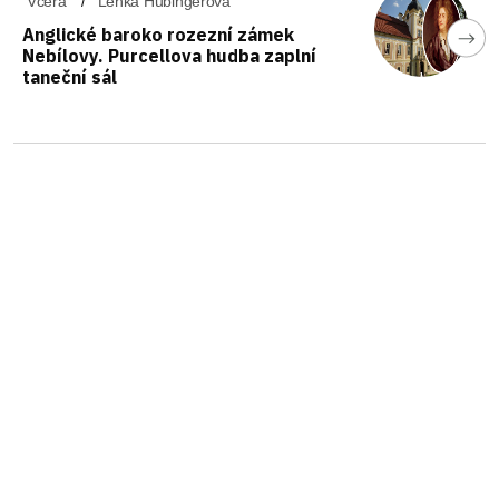
Včera
Lenka Hubingerová
Anglické baroko rozezní zámek
Nebílovy. Purcellova hudba zaplní
taneční sál