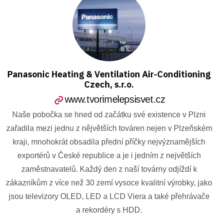
Panasonic Heating & Ventilation Air-Conditioning
Czech, s.r.o.
www.tvorimelepsisvet.cz
Naše pobočka se hned od začátku své existence v Plzni
zařadila mezi jednu z nějvětších továren nejen v Plzeňském
kraji, mnohokrát obsadila přední příčky nejvýznamějších
exportérů v České republice a je i jedním z největších
zaměstnavatelů. Každý den z naší továrny odjíždí k
zákazníkům z více než 30 zemí vysoce kvalitní výrobky, jako
jsou televizory OLED, LED a LCD Viera a také přehrávače
a rekordéry s HDD.