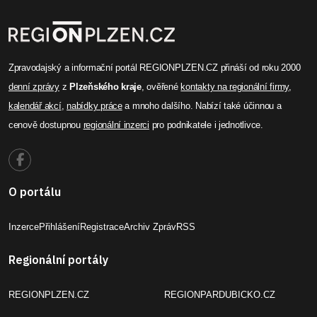
Zpravodajský a informační portál REGIONPLZEN.CZ přináší od roku 2000
denní zprávy
z
Plzeňského kraje
, ověřené
kontakty na regionální firmy
,
kalendář akcí
,
nabídky práce
a mnoho dalšího. Nabízí také účinnou a
cenově dostupnou
regionální inzerci
pro podnikatele i jednotlivce.
O portálu
Inzerce
Přihlášení
Registrace
Archiv Zpráv
RSS
Regionální portály
REGIONPLZEN.CZ
REGIONPARDUBICKO.CZ