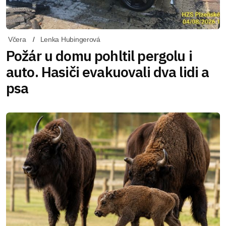
Včera
Lenka Hubingerová
Požár u domu pohltil pergolu i
auto. Hasiči evakuovali dva lidi a
psa