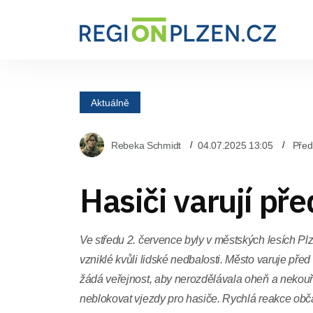
Aktuálně
Rebeka Schmidt
04.07.2025 13:05
Před
Hasiči varují př
Ve středu 2. července byly v městských lesích Pl
vzniklé kvůli lidské nedbalosti. Město varuje pře
žádá veřejnost, aby nerozdělávala oheň a nekouřil
neblokovat vjezdy pro hasiče. Rychlá reakce o