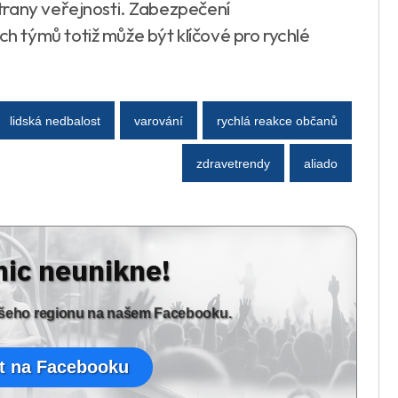
trany veřejnosti. Zabezpečení
 týmů totiž může být klíčové pro rychlé
lidská nedbalost
varování
rychlá reakce občanů
zdravetrendy
aliado
nic neunikne!
vašeho regionu na našem Facebooku.
t na Facebooku