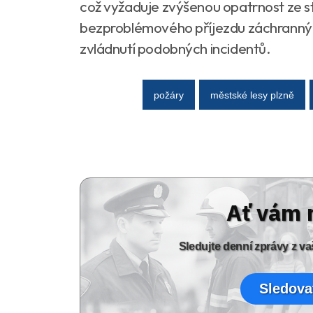
což vyžaduje zvýšenou opatrnost ze s
bezproblémového příjezdu záchranných
zvládnutí podobných incidentů.
požáry
městské lesy plzně
Ať vám 
Sledujte denní zprávy z 
Sledova