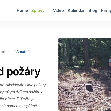
Home
Zprávy
Video
Kalendář
Blog
Firm
 rokem
Aktuálně
ed požáry
zně zlikvidovány dva požáry
d vysokým rizikem požárů a
a v lese. Důležité je i
bčanů pomohla úspěšně