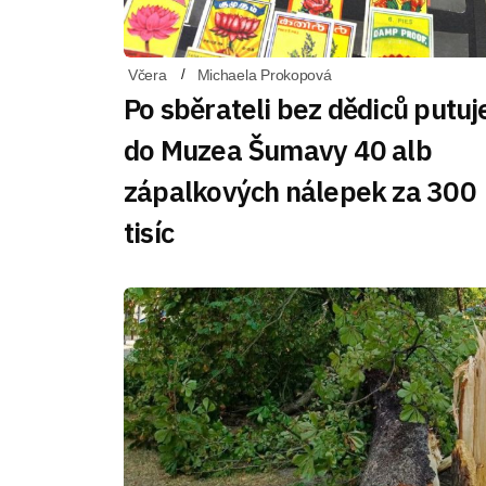
Včera
Michaela Prokopová
Po sběrateli bez dědiců putuj
do Muzea Šumavy 40 alb
zápalkových nálepek za 300
tisíc