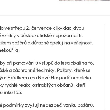
lo ve středu 2. července k likvidaci dvou
znikly v důsledku lidské nepozornosti.
zikem požárů a důrazně apelují na veřejnost,
nekouřila.
y při parkování u vstupů do lesa dbali na to,
čské a záchranné techniky. Požáry, které se
rveným Hrádkem a na Nové Hospodě nedaleko
ky rychlé reakci ostražitých občanů, kteří
 linku 155.
cké podmínky zvyšují nebezpečí vzniku požárů,