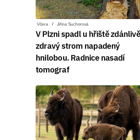
Včera
Jiřina Suchorová
V Plzni spadl u hřiště zdánliv
zdravý strom napadený
hnilobou. Radnice nasadí
tomograf