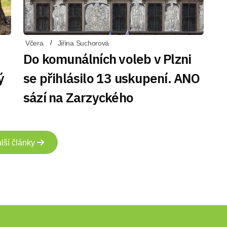
Včera
Jiřina Suchorová
Do komunálních voleb v Plzni
ý
se přihlásilo 13 uskupení. ANO
sází na Zarzyckého
lší články