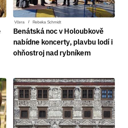
Včera
Rebeka Schmidt
ě
Benátská noc v Holoubkově
nabídne koncerty, plavbu lodí i
ohňostroj nad rybníkem