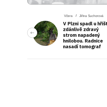
Včera
Jiřina Suchorová
V Plzni spadl u hřiš
zdánlivě zdravý
strom napadený
hnilobou. Radnice
nasadí tomograf