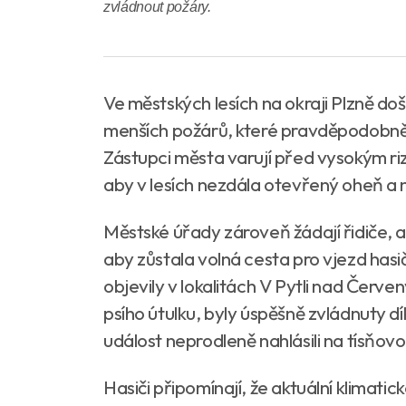
zvládnout požáry.
Ve městských lesích na okraji Plzně doš
menších požárů, které pravděpodobně v
Zástupci města varují před vysokým ri
aby v lesích nezdála otevřený oheň a 
Městské úřady zároveň žádají řidiče, ab
aby zůstala volná cesta pro vjezd hasi
objevily v lokalitách V Pytli nad Če
psího útulku, byly úspěšně zvládnuty dí
událost neprodleně nahlásili na tísňovou
Hasiči připomínají, že aktuální klimati