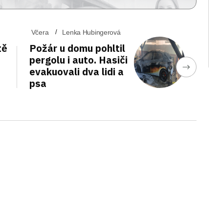
Včera
Lenka Hubingerová
tě
Požár u domu pohltil
pergolu i auto. Hasiči
evakuovali dva lidi a
psa