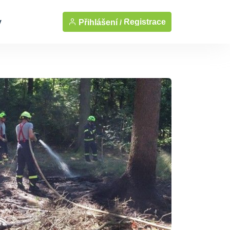
y
Registrace
Přihlášení /