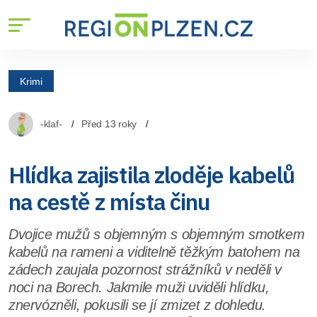
Krimi
-klaf-
Před 13 roky
Hlídka zajistila zloděje kabelů
na cestě z místa činu
Dvojice mužů s objemným s objemným smotkem
kabelů na rameni a viditelně těžkým batohem na
zádech zaujala pozornost strážníků v neděli v
noci na Borech. Jakmile muži uviděli hlídku,
znervózněli, pokusili se jí zmizet z dohledu.