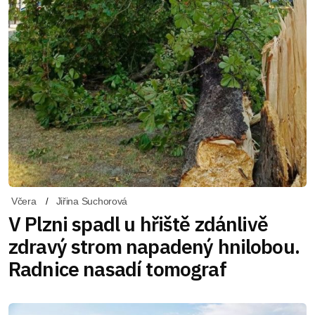
Včera
Jiřina Suchorová
V Plzni spadl u hřiště zdánlivě
zdravý strom napadený hnilobou.
Radnice nasadí tomograf