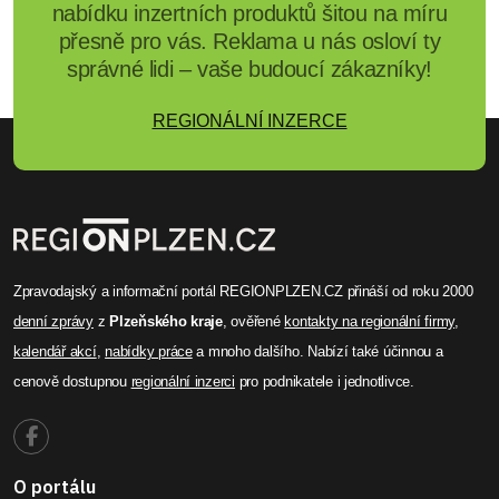
nabídku inzertních produktů šitou na míru
přesně pro vás. Reklama u nás osloví ty
správné lidi – vaše budoucí zákazníky!
REGIONÁLNÍ INZERCE
Zpravodajský a informační portál REGIONPLZEN.CZ přináší od roku 2000
denní zprávy
z
Plzeňského kraje
, ověřené
kontakty na regionální firmy
,
kalendář akcí
,
nabídky práce
a mnoho dalšího. Nabízí také účinnou a
cenově dostupnou
regionální inzerci
pro podnikatele i jednotlivce.
O portálu