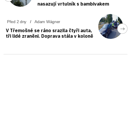
nasazují vrtulník s bambivakem
Před 2 dny
Adam Wágner
V Třemošné se ráno srazila čtyři auta,
tři lidé zraněni. Doprava stála v koloně