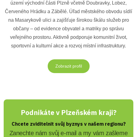
území východní části Plzně včetně Doubravky, Lobez,
Červeného Hrádku a Zábělé. Úřad městského obvodu sídlí
na Masarykově ulici a zajišťuje širokou škálu služeb pro
občany – od evidence obyvatel a matriky po správu
veřejného prostoru. Aktivně podporuje komunitní život,
sportovní a kulturní akce a rozvoj místní infrastruktury.
Zobrazit profil
Podnikáte v Plzeňském kraji?
Chcete zviditelnit svůj byznys v našem regionu?
Zanechte nám svůj e-mail a my vám zašleme