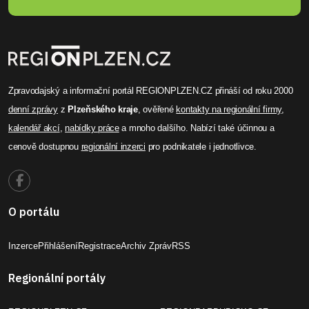
Zpravodajský a informační portál REGIONPLZEN.CZ přináší od roku 2000
denní zprávy
z
Plzeňského kraje
, ověřené
kontakty na regionální firmy
,
kalendář akcí
,
nabídky práce
a mnoho dalšího. Nabízí také účinnou a
cenově dostupnou
regionální inzerci
pro podnikatele i jednotlivce.
O portálu
Inzerce
Přihlášení
Registrace
Archiv Zpráv
RSS
Regionální portály