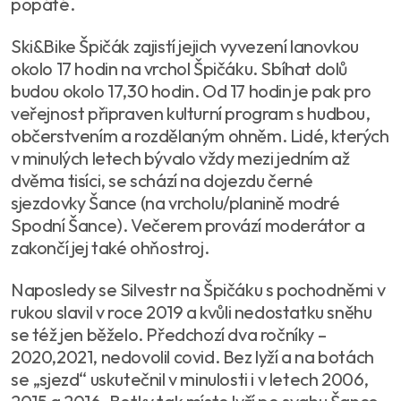
popáté.
Ski&Bike Špičák zajistí jejich vyvezení lanovkou
okolo 17 hodin na vrchol Špičáku. Sbíhat dolů
budou okolo 17,30 hodin. Od 17 hodin je pak pro
veřejnost připraven kulturní program s hudbou,
občerstvením a rozdělaným ohněm. Lidé, kterých
v minulých letech bývalo vždy mezi jedním až
dvěma tisíci, se schází na dojezdu černé
sjezdovky Šance (na vrcholu/planině modré
Spodní Šance). Večerem provází moderátor a
zakončí jej také ohňostroj.
Naposledy se Silvestr na Špičáku s pochodněmi v
rukou slavil v roce 2019 a kvůli nedostatku sněhu
se též jen běželo. Předchozí dva ročníky –
2020,2021, nedovolil covid. Bez lyží a na botách
se „sjezd“ uskutečnil v minulosti i v letech 2006,