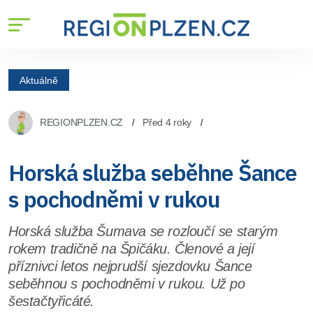
Aktuálně
REGIONPLZEN.CZ
Před 4 roky
Horská služba seběhne Šance
s pochodněmi v rukou
Horská služba Šumava se rozloučí se starým
rokem tradičně na Špičáku. Členové a její
příznivci letos nejprudší sjezdovku Šance
seběhnou s pochodněmi v rukou. Už po
šestačtyřicáté.