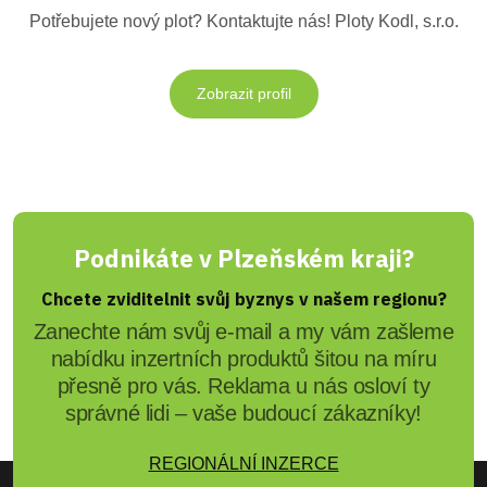
Potřebujete nový plot? Kontaktujte nás! Ploty Kodl, s.r.o.
Zobrazit profil
Podnikáte v Plzeňském kraji?
Chcete zviditelnit svůj byznys v našem regionu?
Zanechte nám svůj e-mail a my vám zašleme
nabídku inzertních produktů šitou na míru
přesně pro vás. Reklama u nás osloví ty
správné lidi – vaše budoucí zákazníky!
REGIONÁLNÍ INZERCE