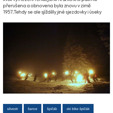
přerušena a obnovena byla znovu v zimě
1957.Tehdy se ale sjížděly jiné sjezdovky i úseky
silvestr
šance
špičák
ski bike špičák