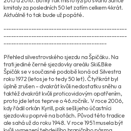
2015 a 2016. Botky tak místo lyží po svahu Šance
kmitaly za posledních 50 let zatím celkem 4krát.
Aktuálně to tak bude už popáté.
-------------------------------------------------
-------------------------------------------------
-----------------------------------------
Přehled silvestrovského sjezdu na Špičáku. Na
trati jediné černé sjezdovky areálu Ski&Bike
Špičák se v současné podobě koná od Silvestra
roku 1972 (letos je to tedy 50 let). Čtyřikrát byl
úplně zrušen – dvakrát kvůli nedostatku sněhu a
taktéž dvakrát kvůli proticovidovým opatřením,
proto jde letos teprve o 46.ročník. V roce 2006,
kdy řádil orkán Kyrill, pak sešli jeho účastníci
sjezdovku poprvé na botách. Původ této tradice
ale sahá už do roku 1948. V roce 1951 musela být
kvůli vymezení tehdejšího hraničního pásma