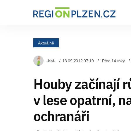
Aktuálně
-klaf-
13.09.2012 07:19
Před 14 roky
Houby začínají r
v lese opatrní, n
ochranáři