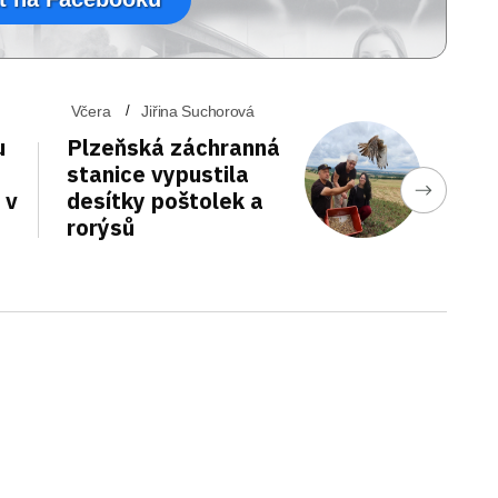
Včera
Jiřina Suchorová
u
Plzeňská záchranná
stanice vypustila
 v
desítky poštolek a
rorýsů