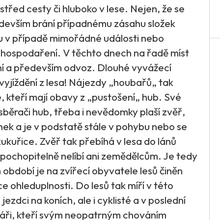
třed cesty či hluboko v lese. Nejen, že se
ředevším brání případnému zásahu složek
 v případě mimořádné události nebo
 hospodaření. V těchto dnech na řadě míst
ní a především odvoz. Dlouhé vyvážecí
vyjíždění z lesa! Nájezdy „houbařů„ tak
vé, kteří mají obavy z „pustošení„ hub. Své
sběrači hub, třeba i nevědomky plaší zvěř,
nek a je v podstatě stále v pohybu nebo se
kukuřice. Zvěř tak přebíhá v lesa do lánů
 pochopitelně nelíbí ani zemědělcům. Je tedy
období je na zvířecí obyvatele lesů činěn
e ohleduplnosti. Do lesů tak míří v této
jezdci na koních, ale i cyklisté a v poslední
lkáři, kteří svým neopatrným chováním