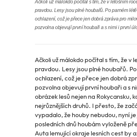
Ačkoli už málokdo počítal s tím, že v letošním ro
pravdou. Lesy jsou plné houbařů. Po parném létě
ochlazení, což je přece jen dobrá zpráva pro milo
pozvolna objevují první houbaři a s nimi i první úl
Ačkoli už málokdo počítal s tím, že v
pravdou. Lesy jsou plné houbařů. Po
ochlazení, což je přece jen dobrá zpr
pozvolna objevují první houbaři a s ni
obrázek lesů nejen na Rokycansku, k
nejrůznějších druhů. I přesto, že za
vypadalo, že houby nebudou, nyní je 
posledních dnů houbám vyloženě přej
Auta lemující okraje lesních cest by až