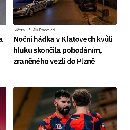
Včera
Jiří Padevěd
a
Noční hádka v Klatovech kvůli
hluku skončila pobodáním,
zraněného vezli do Plzně