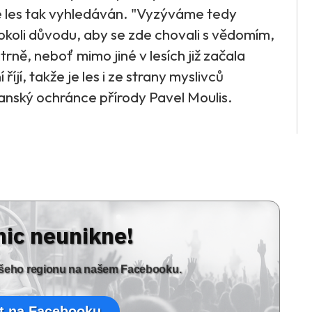
o je les tak vyhledáván. "Vyzýváme tedy
hokoli důvodu, aby se zde chovali s vědomím,
trně, neboť mimo jiné v lesích již začala
říjí, takže je les i ze strany myslivců
canský ochránce přírody Pavel Moulis.
nic neunikne!
vašeho regionu na našem Facebooku.
t na Facebooku