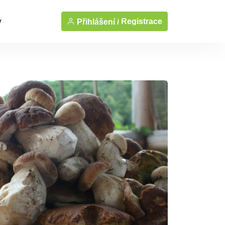
y
Registrace
Přihlášení /