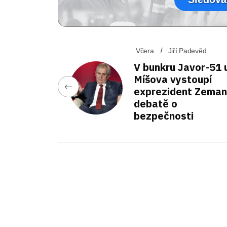
Včera
Jiří Padevěd
V bunkru Javor-51 
Míšova vystoupí
exprezident Zeman
debatě o
bezpečnosti