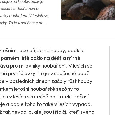
ce půjde na houby, opak je
 došlo na déšť a mírné
vníky houbaření. V lesích se
ovky. To je v současné do...
 letošním roce půjde na houby, opak je
 parném létě došlo na déšť a mírné
áva pro milovníky houbaření. V lesích se
mi i první úlovky. To je v současné době
de v posledních dnech začaly růst houby
čátkem letošní houbařské sezóny to
jich v lesích skutečně dostatek. Počasí
e a podle toho to také v lesích vypadá.
 tak nevadila, ale jsou i řidiči, kteří svého