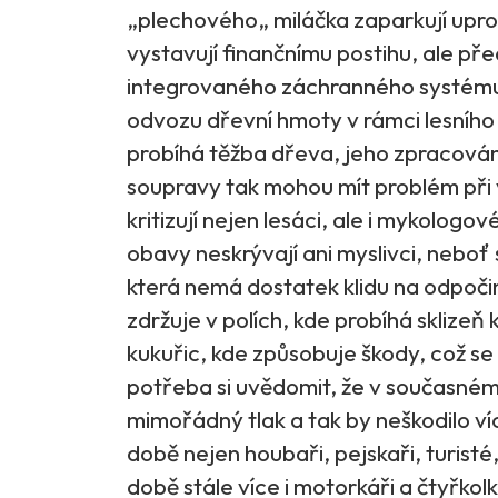
„plechového„ miláčka zaparkují upros
vystavují finančnímu postihu, ale p
integrovaného záchranného systému
odvozu dřevní hmoty v rámci lesního
probíhá těžba dřeva, jeho zpracová
soupravy tak mohou mít problém při 
kritizují nejen lesáci, ale i mykologo
obavy neskrývají ani myslivci, neboť 
která nemá dostatek klidu na odpoči
zdržuje v polích, kde probíhá sklizeň 
kukuřic, kde způsobuje škody, což se
potřeba si uvědomit, že v současném 
mimořádný tlak a tak by neškodilo víc
době nejen houbaři, pejskaři, turisté, 
době stále více i motorkáři a čtyřko