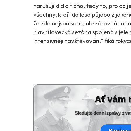
narušují klid a ticho, tedy to, pro c
všechny, kteří do lesa půjdou z jaké
že zde nejsou sami, ale zároveň i opa
hlavní lovecká sezóna spojená s jelení 
intenzivněji navštěvován," říká roky
Ať vám 
Sledujte denní zprávy z 
Sledova