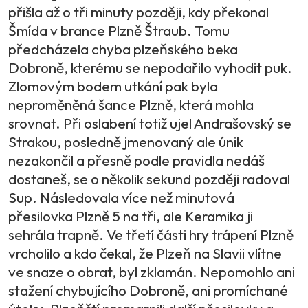
přišla až o tři minuty později, kdy překonal
Šmída v brance Plzně Štraub. Tomu
předcházela chyba plzeňského beka
Dobroně, kterému se nepodařilo vyhodit puk.
Zlomovým bodem utkání pak byla
neproměněná šance Plzně, která mohla
srovnat. Při oslabení totiž ujel Andrašovský se
Strakou, posledně jmenovaný ale únik
nezakončil a přesně podle pravidla nedáš
dostaneš, se o několik sekund později radoval
Sup. Následovala více než minutová
přesilovka Plzně 5 na tři, ale Keramika ji
sehrála trapně. Ve třetí části hry trápení Plzně
vrcholilo a kdo čekal, že Plzeň na Slavii vlítne
ve snaze o obrat, byl zklamán. Nepomohlo ani
stažení chybujícího Dobroně, ani promíchané