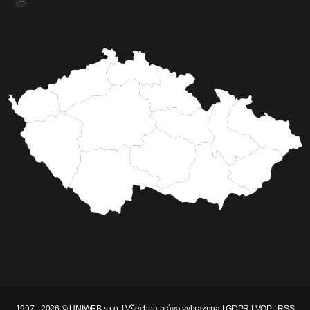
−
1997 - 2026 © UNIWEB s.r.o. | Všechna práva vyhrazena |
GDPR
|
VOP
|
RSS