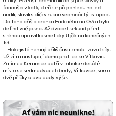
útoky. Plzeňští promarnili další přesilovky a
fanoušci v kotli, kteří se při pohledu na led
nudili, slavili s klíči v rukou sedmnáctý listopad.
Do toho přišla branka Fadrného na 0:3 a bylo
definitivně jasno. Až dvacet sekund před
sirénou upravil kosmeticky Ujčík na konečných
1:3.
Hokejisté nemají příliš času zmobilizovat síly.
Už zítra nastupují doma proti celku Vítkovic.
Zatímco Keramice patří v tabulce desáté
místo se sedmadvaceti body, Vítkovice jsou o
dvě příčky a dva body výše.
Ať vám nic neunikne!