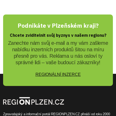
Podnikáte v Plzeňském kraji?
Chcete zviditelnit svůj byznys v našem regionu?
Zanechte nám svůj e-mail a my vám zašleme
nabídku inzertních produktů šitou na míru
přesně pro vás. Reklama u nás osloví ty
správné lidi – vaše budoucí zákazníky!
REGIONÁLNÍ INZERCE
Zpravodajský a informační portál REGIONPLZEN.CZ přináší od roku 2000