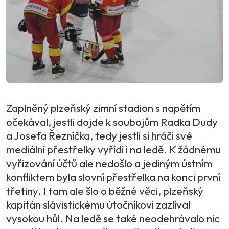
Zaplněný plzeňský zimní stadion s napětím
očekával, jestli dojde k soubojům Radka Dudy
a Josefa Řezníčka, tedy jestli si hráči své
mediální přestřelky vyřídí i na ledě. K žádnému
vyřizování účtů ale nedošlo a jediným ústním
konfliktem byla slovní přestřelka na konci první
třetiny. I tam ale šlo o běžné věci, plzeňský
kapitán slávistickému útočníkovi zazlíval
vysokou hůl. Na ledě se také neodehrávalo nic