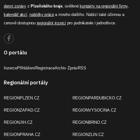
denní zprávy
z
Plzeňského kraje
, ověřené
kontakty na regionální firmy
,
kalendář akcí
,
nabídky práce
a mnoho dalšího. Nabízí také účinnou a
cenově dostupnou
regionální inzerci
pro podnikatele i jednotlivce.
O portálu
Inzerce
Přihlášení
Registrace
Archiv Zpráv
RSS
Regionální portály
REGIONPLZEN.CZ
REGIONPARDUBICKO.CZ
REGIONZAPAD.CZ
REGIONVYSOCINA.CZ
REGIONJIH.CZ
REGIONBRNO.CZ
REGIONPRAHA.CZ
REGIONZLIN.CZ