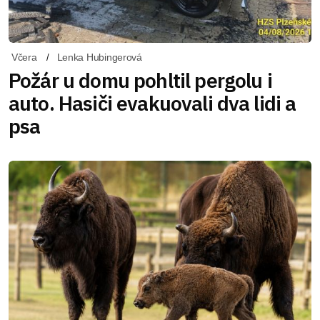
Včera
Lenka Hubingerová
Požár u domu pohltil pergolu i
auto. Hasiči evakuovali dva lidi a
psa