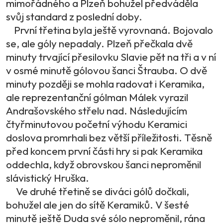
mimořádného a Plzeň bohužel předváděla
svůj standard z poslední doby.
První třetina byla ještě vyrovnaná. Bojovalo
se, ale góly nepadaly. Plzeň přečkala dvě
minuty trvající přesilovku Slavie pět na tři a v ní
v osmé minutě gólovou šanci Štrauba. O dvě
minuty později se mohla radovat i Keramika,
ale reprezentanční gólman Málek vyrazil
Andrašovského střelu nad. Následujícím
čtyřminutovou početní výhodu Keramici
doslova promrhali bez větší příležitosti. Těsně
před koncem první části hry si pak Keramika
oddechla, když obrovskou šanci neproměnil
slávistický Hruška.
Ve druhé třetině se diváci gólů dočkali,
bohužel ale jen do sítě Keramiků. V šesté
minutě ještě Duda své sólo neproměnil, rána