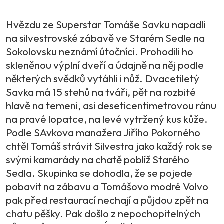
Hvězdu ze Superstar Tomáše Savku napadli
na silvestrovské zábavě ve Starém Sedle na
Sokolovsku neznámí útočníci. Prohodili ho
skleněnou výplní dveří a údajně na něj podle
některých svědků vytáhli i nůž. Dvacetiletý
Savka má 15 stehů na tváři, pět na rozbité
hlavě na temeni, asi deseticentimetrovou ránu
na pravé lopatce, na levé vytržený kus kůže.
Podle SAvkova manažera Jiřího Pokorného
chtěl Tomáš strávit Silvestra jako každý rok se
svými kamarády na chatě poblíž Starého
Sedla. Skupinka se dohodla, že se pojede
pobavit na zábavu a Tomášovo modré Volvo
pak před restaurací nechají a půjdou zpět na
chatu pěšky. Pak došlo z nepochopitelných