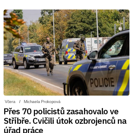
Včera
Michaela Prokopová
Přes 70 policistů zasahovalo ve
Stříbře. Cvičili útok ozbrojenců na
úřad práce