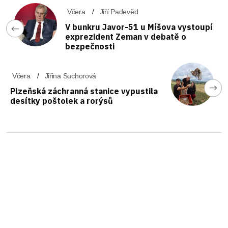
Včera
Jiří Padevěd
V bunkru Javor-51 u Míšova vystoupí
exprezident Zeman v debatě o
bezpečnosti
Včera
Jiřina Suchorová
Plzeňská záchranná stanice vypustila
desítky poštolek a rorýsů