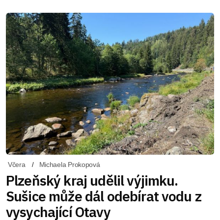
Včera
Michaela Prokopová
Plzeňský kraj udělil výjimku.
Sušice může dál odebírat vodu z
vysychající Otavy