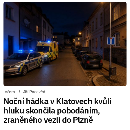
Včera
Jiří Padevěd
Noční hádka v Klatovech kvůli
hluku skončila pobodáním,
zraněného vezli do Plzně