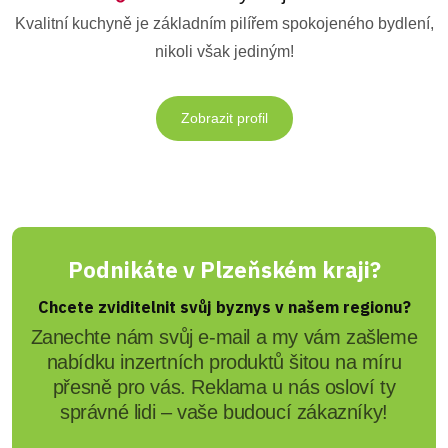
Kvalitní kuchyně je základním pilířem spokojeného bydlení,
nikoli však jediným!
Zobrazit profil
Podnikáte v Plzeňském kraji?
Chcete zviditelnit svůj byznys v našem regionu?
Zanechte nám svůj e-mail a my vám zašleme
nabídku inzertních produktů šitou na míru
přesně pro vás. Reklama u nás osloví ty
správné lidi – vaše budoucí zákazníky!