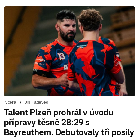
Včera
Jiří Padevěd
Talent Plzeň prohrál v úvodu
přípravy těsně 28:29 s
Bayreuthem. Debutovaly tři posily