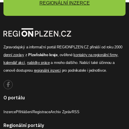
REGIONÁLNÍ INZERCE
Zpravodajský a informační portál REGIONPLZEN.CZ přináší od roku 2000
denní zprávy
z
Plzeňského kraje
, ověřené
kontakty na regionální firmy
,
kalendář akcí
,
nabídky práce
a mnoho dalšího. Nabízí také účinnou a
cenově dostupnou
regionální inzerci
pro podnikatele i jednotlivce.
O portálu
Inzerce
Přihlášení
Registrace
Archiv Zpráv
RSS
Regionální portály