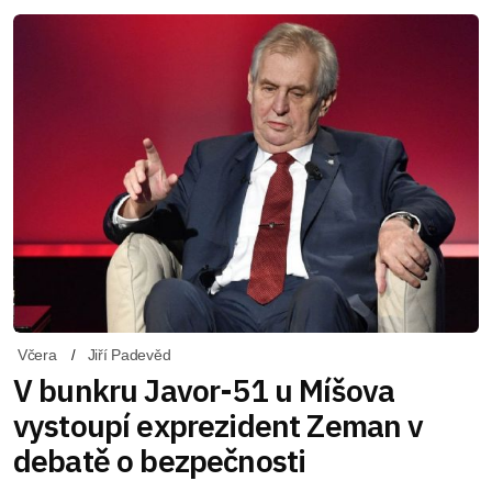
Včera
Jiří Padevěd
V bunkru Javor-51 u Míšova
vystoupí exprezident Zeman v
debatě o bezpečnosti