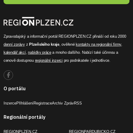
Zpravodajský a informační portál REGIONPLZEN.CZ přináší od roku 2000
denní zprávy
z
Plzeňského kraje
, ověřené
kontakty na regionální firmy
,
kalendář akcí
,
nabídky práce
a mnoho dalšího. Nabízí také účinnou a
cenově dostupnou
regionální inzerci
pro podnikatele i jednotlivce.
O portálu
Inzerce
Přihlášení
Registrace
Archiv Zpráv
RSS
Regionální portály
REGIONPLZEN.CZ
REGIONPARDUBICKO.CZ