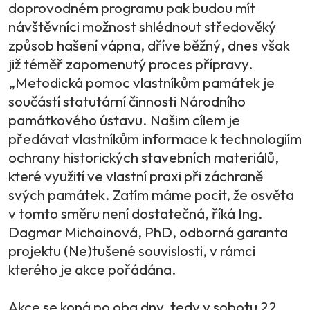
doprovodném programu pak budou mít
návštěvníci možnost shlédnout středověký
způsob hašení vápna, dříve běžný, dnes však
již téměř zapomenutý proces přípravy.
„Metodická pomoc vlastníkům památek je
součástí statutární činnosti Národního
památkového ústavu. Našim cílem je
předávat vlastníkům informace k technologiím
ochrany historických stavebních materiálů,
které využití ve vlastní praxi při záchraně
svých památek. Zatím máme pocit, že osvěta
v tomto směru není dostatečná, říká Ing.
Dagmar Michoinová, PhD, odborná garanta
projektu (Ne)tušené souvislosti, v rámci
kterého je akce pořádána.
Akce se koná po oba dny, tedy v sobotu 22.