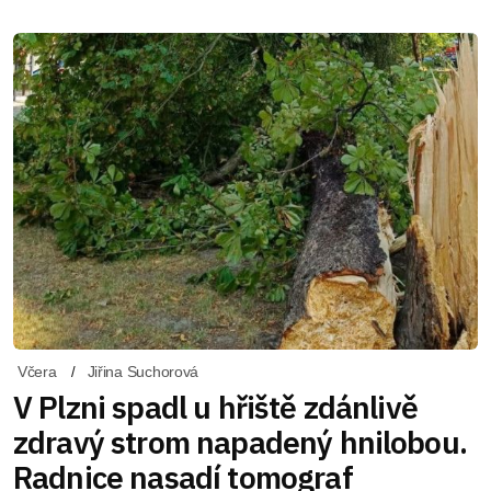
Včera
Jiřina Suchorová
V Plzni spadl u hřiště zdánlivě
zdravý strom napadený hnilobou.
Radnice nasadí tomograf