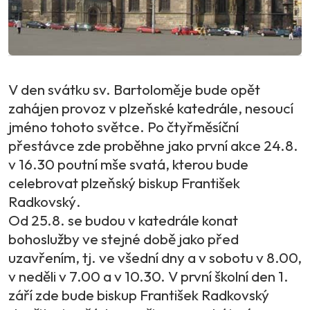
V den svátku sv. Bartoloměje bude opět
zahájen provoz v plzeňské katedrále, nesoucí
jméno tohoto světce. Po čtyřměsíční
přestávce zde proběhne jako první akce 24.8.
v 16.30 poutní mše svatá, kterou bude
celebrovat plzeňský biskup František
Radkovský.
Od 25.8. se budou v katedrále konat
bohoslužby ve stejné době jako před
uzavřením, tj. ve všední dny a v sobotu v 8.00,
v neděli v 7.00 a v 10.30. V první školní den 1.
září zde bude biskup František Radkovský