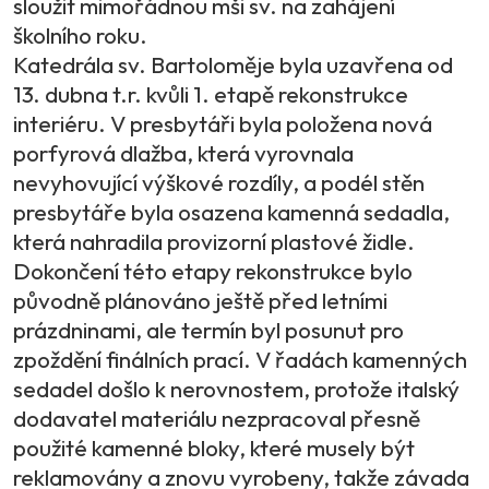
sloužit mimořádnou mši sv. na zahájení
školního roku.
Katedrála sv. Bartoloměje byla uzavřena od
13. dubna t.r. kvůli 1. etapě rekonstrukce
interiéru. V presbytáři byla položena nová
porfyrová dlažba, která vyrovnala
nevyhovující výškové rozdíly, a podél stěn
presbytáře byla osazena kamenná sedadla,
která nahradila provizorní plastové židle.
Dokončení této etapy rekonstrukce bylo
původně plánováno ještě před letními
prázdninami, ale termín byl posunut pro
zpoždění finálních prací. V řadách kamenných
sedadel došlo k nerovnostem, protože italský
dodavatel materiálu nezpracoval přesně
použité kamenné bloky, které musely být
reklamovány a znovu vyrobeny, takže závada