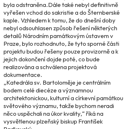
byla odstraněna.Dále také nebyl definitivně
vyřešen vchod do sakristie a do Šternberské
kaple. Vzhledem k tomu, že do dnešní doby
nebyl odsouhlasen způsob řešení některých
detailů Národním památkovým ústavem v
Praze, bylo rozhodnuto, že tyto sporné části
projektu budou řešeny pouze provizorně a k
jejich dokončení dojde poté, co bude
realizována a schválena projektová
dokumentace.
„Katedrála sv. Bartoloměje je centrálním
bodem celé diecéze a významnou
architektonickou, kulturní a církevní památkou
světového významu, takže bychom neradi
něco uspěchali na úkor kvality,“ říká na
vysvětlenou plzeňský biskup František