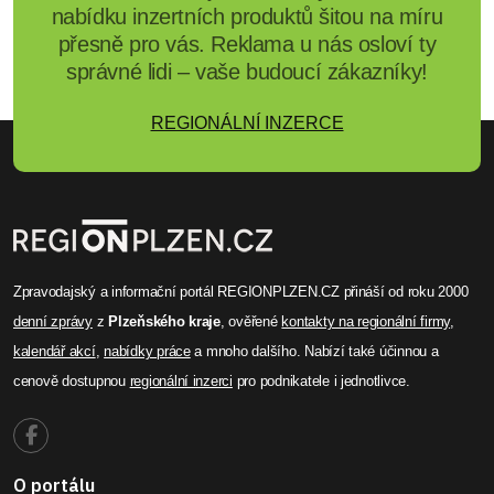
nabídku inzertních produktů šitou na míru
přesně pro vás. Reklama u nás osloví ty
správné lidi – vaše budoucí zákazníky!
REGIONÁLNÍ INZERCE
Zpravodajský a informační portál REGIONPLZEN.CZ přináší od roku 2000
denní zprávy
z
Plzeňského kraje
, ověřené
kontakty na regionální firmy
,
kalendář akcí
,
nabídky práce
a mnoho dalšího. Nabízí také účinnou a
cenově dostupnou
regionální inzerci
pro podnikatele i jednotlivce.
O portálu