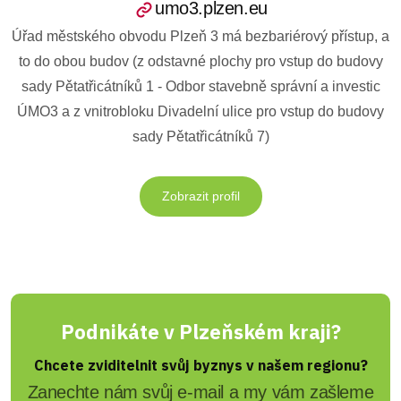
umo3.plzen.eu
Úřad městského obvodu Plzeň 3 má bezbariérový přístup, a
to do obou budov (z odstavné plochy pro vstup do budovy
sady Pětatřicátníků 1 - Odbor stavebně správní a investic
ÚMO3 a z vnitrobloku Divadelní ulice pro vstup do budovy
sady Pětatřicátníků 7)
Zobrazit profil
Podnikáte v Plzeňském kraji?
Chcete zviditelnit svůj byznys v našem regionu?
Zanechte nám svůj e-mail a my vám zašleme