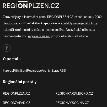
Zpravodajský a informační portál REGIONPLZEN.CZ přináší od roku 2000
denní zprávy
z
Plzeňského kraje
, ověřené
kontakty na regionální firmy
,
kalendář akcí
,
nabídky práce
a mnoho dalšího. Nabízí také účinnou a
cenově dostupnou
regionální inzerci
pro podnikatele i jednotlivce.
O portálu
Inzerce
Přihlášení
Registrace
Archiv Zpráv
RSS
Regionální portály
REGIONPLZEN.CZ
REGIONPARDUBICKO.CZ
REGIONZAPAD.CZ
REGIONVYSOCINA.CZ