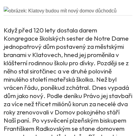
Když před 120 lety dostala darem
Kongregace školských sester de Notre Dame
jednopatrový dům postavený za městskými
branami v Klatovech, hned jej proměnila v
klášterní rodinnou školu pro dívky. Později se z
něho stal sirotčinec a ve druhé polovině
minulého století mateřská školka. Než byl
vrácen řádu, poněkud zchátral. Dnes vypadá
dům jako nový. Podle deníku Právo jej stavbaři
za více než třicet miliónů korun za necelé dva
roky zrenovovali v Domov pokojného stáří
Naší paní. Po vysvěcení plzeňským biskupem
Františkem Radkovským se stane domovem