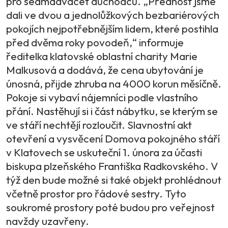
pro sedmadvacet důchodců. „Přednost jsme
dali ve dvou a jednolůžkových bezbariérových
pokojích nejpotřebnějším lidem, které postihla
před dvěma roky povodeň,“ informuje
ředitelka klatovské oblastní charity Marie
Malkusová a dodává, že cena ubytování je
únosná, přijde zhruba na 4000 korun měsíčně.
Pokoje si vybaví nájemníci podle vlastního
přání. Nastěhují si i část nábytku, se kterým se
ve stáří nechtějí rozloučit. Slavnostní akt
otevření a vysvěcení Domova pokojného stáří
v Klatovech se uskuteční 1. února za účasti
biskupa plzeňského Františka Radkovského. V
týž den bude možné si také objekt prohlédnout
včetně prostor pro řádové sestry. Tyto
soukromé prostory poté budou pro veřejnost
navždy uzavřeny.