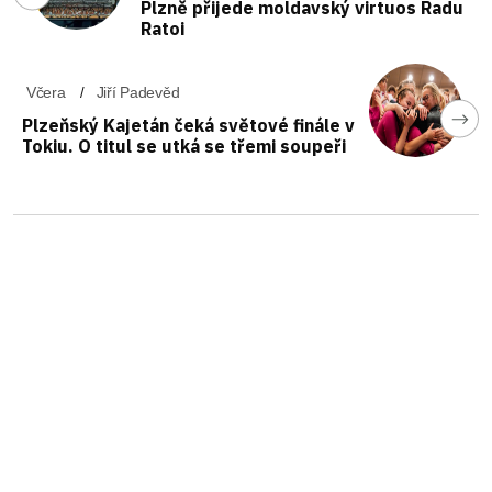
Plzně přijede moldavský virtuos Radu
Ratoi
Včera
Jiří Padevěd
Plzeňský Kajetán čeká světové finále v
Tokiu. O titul se utká se třemi soupeři