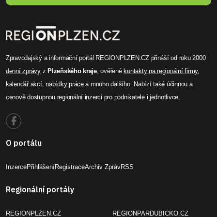
Zpravodajský a informační portál REGIONPLZEN.CZ přináší od roku 2000
denní zprávy
z
Plzeňského kraje
, ověřené
kontakty na regionální firmy
,
kalendář akcí
,
nabídky práce
a mnoho dalšího. Nabízí také účinnou a
cenově dostupnou
regionální inzerci
pro podnikatele i jednotlivce.
O portálu
Inzerce
Přihlášení
Registrace
Archiv Zpráv
RSS
Regionální portály
REGIONPLZEN.CZ
REGIONPARDUBICKO.CZ