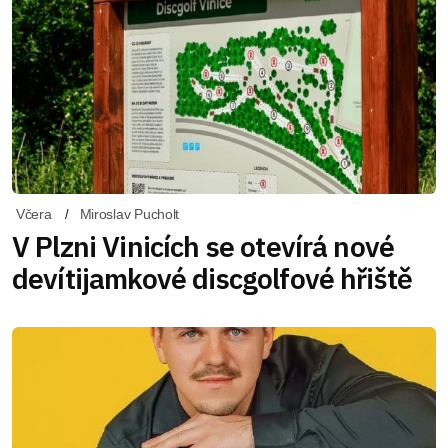
Včera
Miroslav Pucholt
V Plzni Vinicích se otevírá nové
devítijamkové discgolfové hřiště