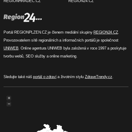
REGIONHRADEC.CZ
REGION24.CZ
Portál REGIONPLZEN.CZ je členem mediální skupiny
REGION24.CZ
.
Provozovatelem sítě regionálních a informačních portálů je společnost
UNIWEB
. Online agentura UNIWEB byla založená v roce 1997 a poskytuje
tvorbu webů, SEO služby a online marketing.
Sledujte také náš
portál o zdraví
a životním stylu
ZdraveTrendy.cz
.
+
−