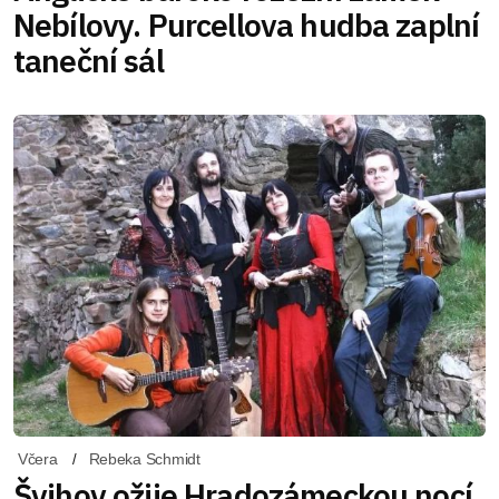
Nebílovy. Purcellova hudba zaplní
taneční sál
Včera
Rebeka Schmidt
Švihov ožije Hradozámeckou nocí.