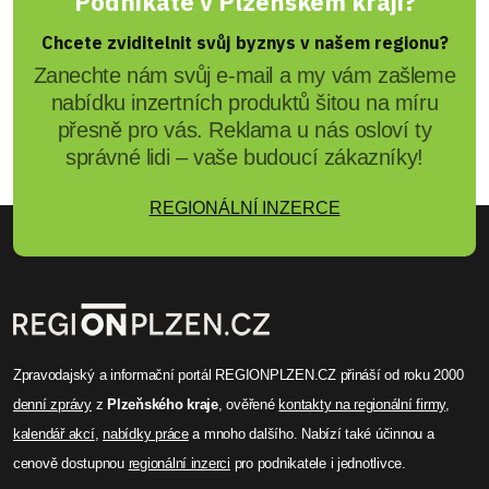
Podnikáte v Plzeňském kraji?
Chcete zviditelnit svůj byznys v našem regionu?
Zanechte nám svůj e-mail a my vám zašleme
nabídku inzertních produktů šitou na míru
přesně pro vás. Reklama u nás osloví ty
správné lidi – vaše budoucí zákazníky!
REGIONÁLNÍ INZERCE
Zpravodajský a informační portál REGIONPLZEN.CZ přináší od roku 2000
denní zprávy
z
Plzeňského kraje
, ověřené
kontakty na regionální firmy
,
kalendář akcí
,
nabídky práce
a mnoho dalšího. Nabízí také účinnou a
cenově dostupnou
regionální inzerci
pro podnikatele i jednotlivce.