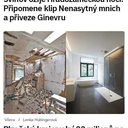
Připomene klip Nenasytný mnich
a přiveze Ginevru
Včera
Lenka Hubingerová