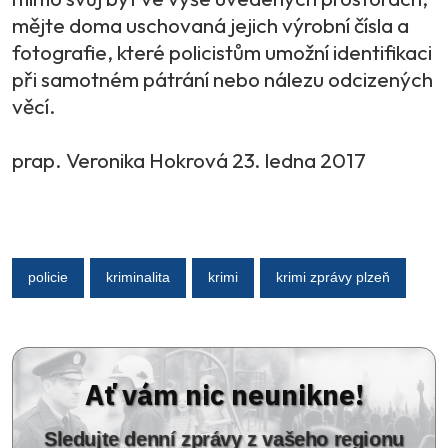
mějte doma uschovaná jejich výrobní čísla a
fotografie, které policistům umožní identifikaci
při samotném pátrání nebo nálezu odcizených
věcí.
prap. Veronika Hokrová 23. ledna 2017
policie
kriminalita
krimi
krimi zprávy plzeň
Ať vám nic neunikne!
Sledujte denní zprávy z vašeho regionu