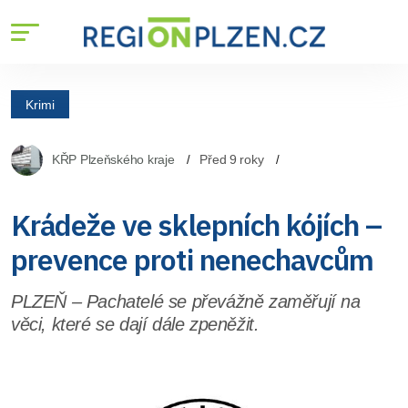
Krimi
KŘP Plzeňského kraje
Před 9 roky
Krádeže ve sklepních kójích –
prevence proti nenechavcům
PLZEŇ – Pachatelé se převážně zaměřují na
věci, které se dají dále zpeněžit.