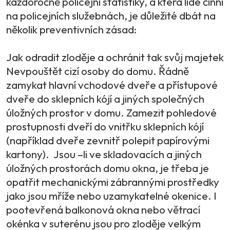
každoročně policejní statistiky, a která lidé činní
na policejních služebnách, je důležité dbát na
několik preventivních zásad:
Jak odradit zloděje a ochránit tak svůj majetek
Nevpouštět cizí osoby do domu. Řádně
zamykat hlavní vchodové dveře a přístupové
dveře do sklepních kójí a jiných společných
úložných prostor v domu. Zamezit pohledové
prostupnosti dveří do vnitřku sklepních kójí
(například dveře zevnitř polepit papírovými
kartony). Jsou –li ve skladovacích a jiných
úložných prostorách domu okna, je třeba je
opatřit mechanickými zábrannými prostředky
jako jsou mříže nebo uzamykatelné okenice. I
pootevřená balkonová okna nebo větrací
okénka v suterénu jsou pro zloděje velkým