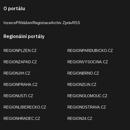
O portálu
Inzerce
Přihlášení
Registrace
Archiv Zpráv
RSS
Regionální portály
REGIONPLZEN.CZ
REGIONPARDUBICKO.CZ
REGIONZAPAD.CZ
REGIONVYSOCINA.CZ
REGIONJIH.CZ
REGIONBRNO.CZ
REGIONPRAHA.CZ
REGIONZLIN.CZ
REGIONUSTI.CZ
REGIONOLOMOUC.CZ
REGIONLIBERECKO.CZ
REGIONOSTRAVA.CZ
REGIONHRADEC.CZ
REGION24.CZ