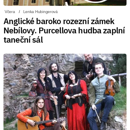
Včera
Lenka Hubingerová
Anglické baroko rozezní zámek
Nebílovy. Purcellova hudba zaplní
taneční sál