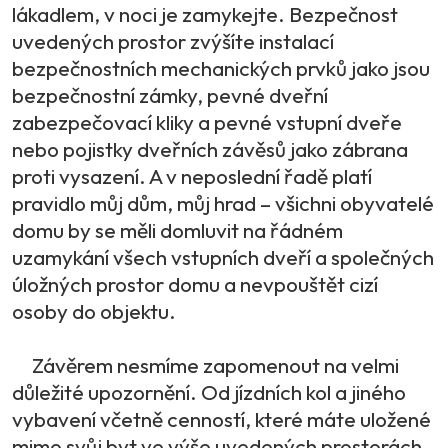
lákadlem, v noci je zamykejte. Bezpečnost
uvedených prostor zvýšíte instalací
bezpečnostních mechanických prvků jako jsou
bezpečnostní zámky, pevné dveřní
zabezpečovací kliky a pevné vstupní dveře
nebo pojistky dveřních závěsů jako zábrana
proti vysazení. A v neposlední řadě platí
pravidlo můj dům, můj hrad – všichni obyvatelé
domu by se měli domluvit na řádném
uzamykání všech vstupních dveří a společných
úložných prostor domu a nevpouštět cizí
osoby do objektu.
Závěrem nesmíme zapomenout na velmi
důležité upozornění. Od jízdních kol a jiného
vybavení včetně cenností, které máte uložené
mimo svůj byt ve výše uvedených prostorách,