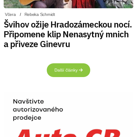
Včera
Rebeka Schmidt
Švihov ožije Hradozámeckou nocí.
Připomene klip Nenasytný mnich
a přiveze Ginevru
Další články