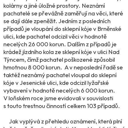
kolárny a jiné úložné prostory. Neznámí
pachatelé se převážně zaměřují na věci, které
se dají dále zpeněžit. Jedním z posledních
případů je vloupání do sklepní kóje v Brněnské
ulici, kde pachatel odcizil věci v hodnotě
necelých 26 000 korun. Dalším z případů je
krádež jízdního kola ze sklepní kóje v ulici Nad
Týncem, čímž pachatel poškozené způsobil
hmotnou 8 000 korun. A v neposlední řadě se
taktéž neznámý pachatel vloupal do sklepní
kóje v Jesenické ulici, kde odcizil lyžařské
vybavení v hodnotě necelých 6 000 korun.
V loňském roce jsme evidovali v souvislosti
s touto trestnou činností celkem 103 případů.
Jak vyplývá z přehledu oznámení, která plní