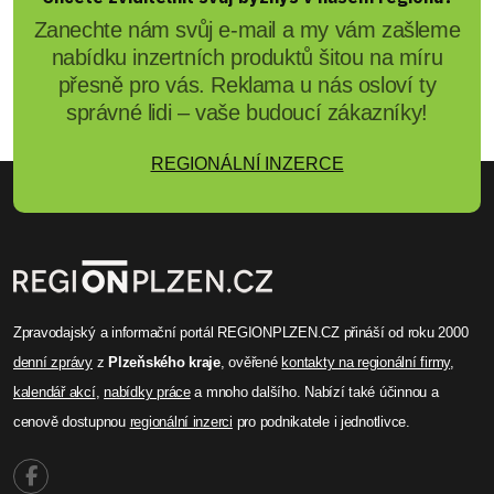
Zanechte nám svůj e-mail a my vám zašleme
nabídku inzertních produktů šitou na míru
přesně pro vás. Reklama u nás osloví ty
správné lidi – vaše budoucí zákazníky!
REGIONÁLNÍ INZERCE
Zpravodajský a informační portál REGIONPLZEN.CZ přináší od roku 2000
denní zprávy
z
Plzeňského kraje
, ověřené
kontakty na regionální firmy
,
kalendář akcí
,
nabídky práce
a mnoho dalšího. Nabízí také účinnou a
cenově dostupnou
regionální inzerci
pro podnikatele i jednotlivce.