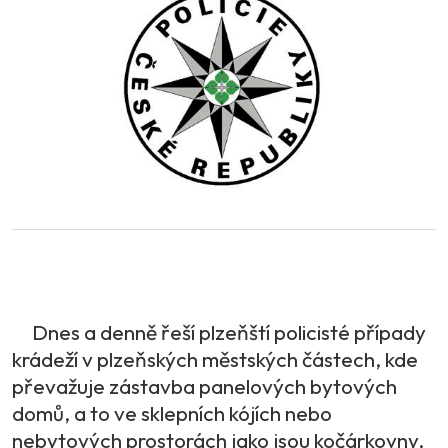
Dnes a denně řeší plzeňští policisté případy
krádeží v plzeňských městských částech, kde
převažuje zástavba panelových bytových
domů, a to ve sklepních kójích nebo
nebytových prostorách jako jsou kočárkovny,