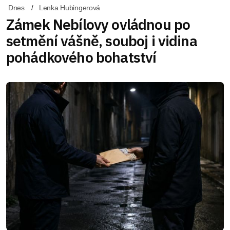
Dnes
Lenka Hubingerová
Zámek Nebílovy ovládnou po
setmění vášně, souboj i vidina
pohádkového bohatství