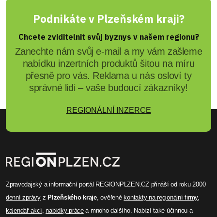
Podnikáte v Plzeňském kraji?
Chcete zviditelnit svůj byznys v našem regionu?
Zanechte nám svůj e-mail a my vám zašleme
nabídku inzertních produktů šitou na míru
přesně pro vás. Reklama u nás osloví ty
správné lidi – vaše budoucí zákazníky!
REGIONÁLNÍ INZERCE
Zpravodajský a informační portál REGIONPLZEN.CZ přináší od roku 2000
denní zprávy
z
Plzeňského kraje
, ověřené
kontakty na regionální firmy
,
kalendář akcí
,
nabídky práce
a mnoho dalšího. Nabízí také účinnou a