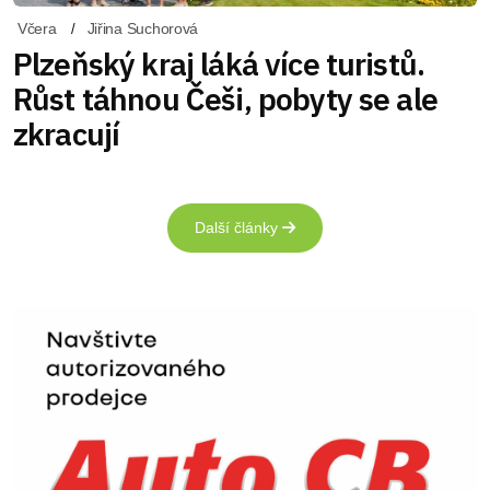
Včera
Jiřina Suchorová
Plzeňský kraj láká více turistů.
Růst táhnou Češi, pobyty se ale
zkracují
Další články