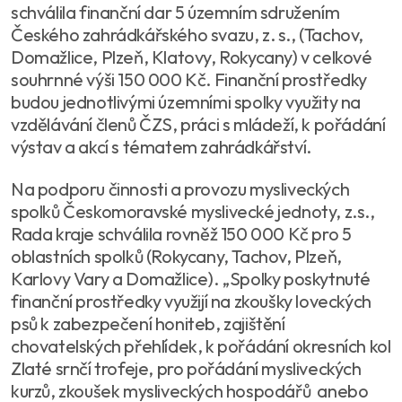
schválila finanční dar 5 územním sdružením
Českého zahrádkářského svazu, z. s., (Tachov,
Domažlice, Plzeň, Klatovy, Rokycany) v celkové
souhrnné výši 150 000 Kč. Finanční prostředky
budou jednotlivými územními spolky využity na
vzdělávání členů ČZS, práci s mládeží, k pořádání
výstav a akcí s tématem zahrádkářství.
Na podporu činnosti a provozu mysliveckých
spolků Českomoravské myslivecké jednoty, z.s.,
Rada kraje schválila rovněž 150 000 Kč pro 5
oblastních spolků (Rokycany, Tachov, Plzeň,
Karlovy Vary a Domažlice). „Spolky poskytnuté
finanční prostředky využijí na zkoušky loveckých
psů k zabezpečení honiteb, zajištění
chovatelských přehlídek, k pořádání okresních kol
Zlaté srnčí trofeje, pro pořádání mysliveckých
kurzů, zkoušek mysliveckých hospodářů anebo