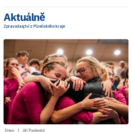
Aktuálně
Zpravodasjtví z Plzeňského kraje
Dnes
Jiří Padevěd