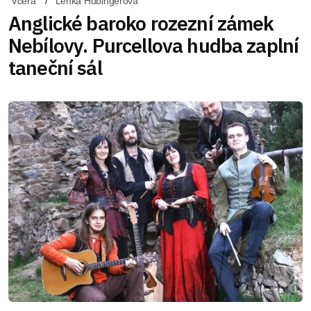
Včera
Lenka Hubingerová
Anglické baroko rozezní zámek
Nebílovy. Purcellova hudba zaplní
taneční sál