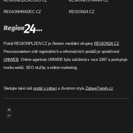
REGIONLIBERECKO.CZ
REGIONOSTRAVA.CZ
REGIONHRADEC.CZ
REGION24.CZ
Portál REGIONPLZEN.CZ je členem mediální skupiny
REGION24.CZ
.
Provozovatelem sítě regionálních a informačních portálů je společnost
UNIWEB
. Online agentura UNIWEB byla založená v roce 1997 a poskytuje
tvorbu webů, SEO služby a online marketing.
Sledujte také náš
portál o zdraví
a životním stylu
ZdraveTrendy.cz
.
+
−