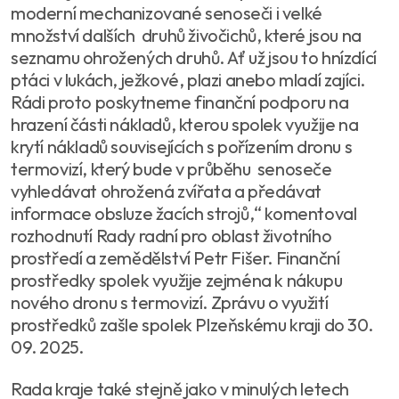
moderní mechanizované senoseči i velké
množství dalších druhů živočichů, které jsou na
seznamu ohrožených druhů. Ať už jsou to hnízdící
ptáci v lukách, ježkové, plazi anebo mladí zajíci.
Rádi proto poskytneme finanční podporu na
hrazení části nákladů, kterou spolek využije na
krytí nákladů souvisejících s pořízením dronu s
termovizí, který bude v průběhu senoseče
vyhledávat ohrožená zvířata a předávat
informace obsluze žacích strojů,“ komentoval
rozhodnutí Rady radní pro oblast životního
prostředí a zemědělství Petr Fišer. Finanční
prostředky spolek využije zejména k nákupu
nového dronu s termovizí. Zprávu o využití
prostředků zašle spolek Plzeňskému kraji do 30.
09. 2025.
Rada kraje také stejně jako v minulých letech