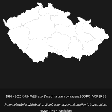
1997 - 2026 © UNIWEB s.r.o. | Všechna práva vyhrazena |
GDPR
|
VOP
|
RSS
Rozmnožování a užití obsahu, včetně automatizované analýzy, je bez souhlasu
UNIWEB s.r.o. zakázáno.