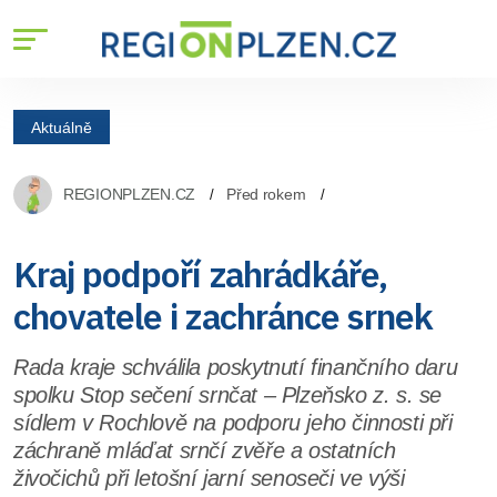
Aktuálně
REGIONPLZEN.CZ
Před rokem
Kraj podpoří zahrádkáře,
chovatele i zachránce srnek
Rada kraje schválila poskytnutí finančního daru
spolku Stop sečení srnčat – Plzeňsko z. s. se
sídlem v Rochlově na podporu jeho činnosti při
záchraně mláďat srnčí zvěře a ostatních
živočichů při letošní jarní senoseči ve výši