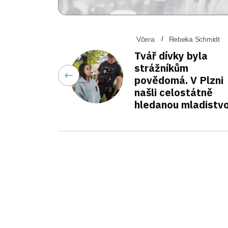
Včera
Rebeka Schmidt
Tvář dívky byla
strážníkům
povědomá. V Plzni
našli celostátně
hledanou mladistv