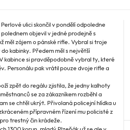
erlové ulici skončil v pondělí odpoledne
 polednem objevil v jedné prodejně s
 měl zájem o pánské rifle. Vybral si troje
et do kabinky. Předem měl s největší
 kabince si pravděpodobně vybral ty, které
v. Personálu pak vrátil pouze dvoje rifle a
í zpět do regálu zjistila, že jedny kalhoty
zaměstnanců se za zákazníkem rozběhl a
kam se chtěl ukrýt. Přivolaná policejní hlídka u
zkráceném přípravném řízení mu policisté z
pro trestný čin krádeže.
ch 1300 korun, mladý Plzeňák už se ale v