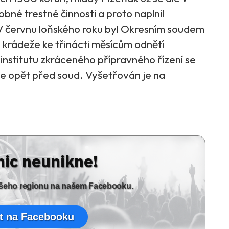
bné trestné činnosti a proto naplnil
V červnu loňského roku byl Okresním soudem
 krádeže ke třinácti měsícům odnětí
institutu zkráceného přípravného řízení se
e opět před soud. Vyšetřován je na
nic neunikne!
vašeho regionu na našem Facebooku.
t na Facebooku