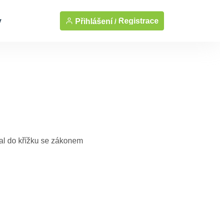
y
Registrace
Přihlášení /