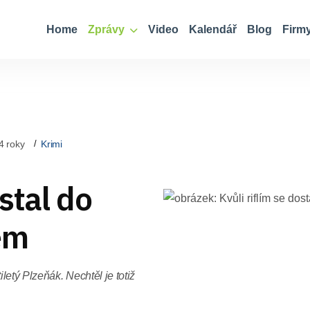
Home
Zprávy
Video
Kalendář
Blog
Firm
4 roky
Krimi
ostal do
em
letý Plzeňák. Nechtěl je totiž