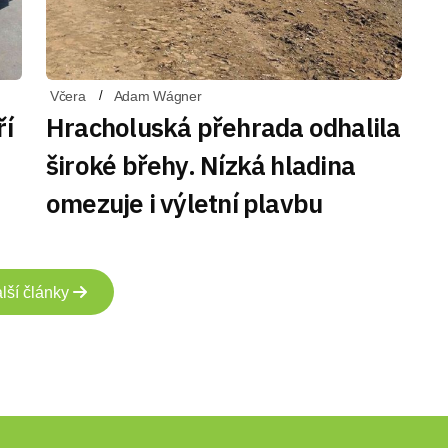
Včera
Adam Wágner
ří
Hracholuská přehrada odhalila
široké břehy. Nízká hladina
omezuje i výletní plavbu
lší články