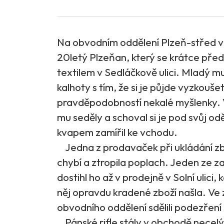
Na obvodním oddělení Plzeň-střed v P
20letý Plzeňan, který se krátce před
textilem v Sedláčkově ulici. Mladý muž
kalhoty s tím, že si je půjde vyzkouš
pravděpodobností nekalé myšlenky. V
mu seděly a schoval si je pod svůj odě
kvapem zamířil ke vchodu.
Jedna z prodavaček při ukládání zbož
chybí a ztropila poplach. Jeden ze 
dostihl ho až v prodejně v Solní ulici, 
něj opravdu kradené zboží našla. Ve 
obvodního oddělení sdělili podezření 
Pánské rifle stály v obchodě necelý