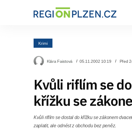
Krimi
Klára Faistová
05.11.2002 10:19
Před 2
Kvůli riflím se d
křížku se zákon
Kvůli riflím se dostal do křížku se zákonem dvaceti
zaplatit, ale odnést z obchodu bez peněz.