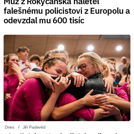
Muž z Rokycanska naletěl
falešnému policistovi z Europolu a
odevzdal mu 600 tisíc
Dnes
Jiří Padevěd