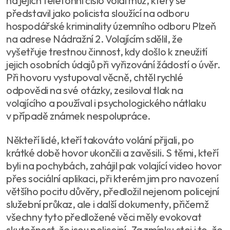
na jejich telefonní číslo volal muž, který se
představil jako policista sloužící na odboru
hospodářské kriminality územního odboru Plzeň
na adrese Nádražní 2. Volajícím sdělil, že
vyšetřuje trestnou činnost, kdy došlo k zneužití
jejich osobních údajů při vyřizování žádostí o úvěr.
Při hovoru vystupoval věcně, chtěl rychlé
odpovědi na své otázky, zesiloval tlak na
volajícího a používal i psychologického nátlaku
v případě známek nespolupráce.
Někteří lidé, kteří takováto volání přijali, po
krátké době hovor ukončili a zavěsili. S těmi, kteří
byli na pochybách, zahájil pak volající video hovor
přes sociální aplikaci, při kterém jim pro navození
většího pocitu důvěry, předložil nejenom policejní
služební průkaz, ale i další dokumenty, přičemž
všechny tyto předložené věci měly evokovat
skutečnost, že jsou policejní. Za zmínku stoj i to, že