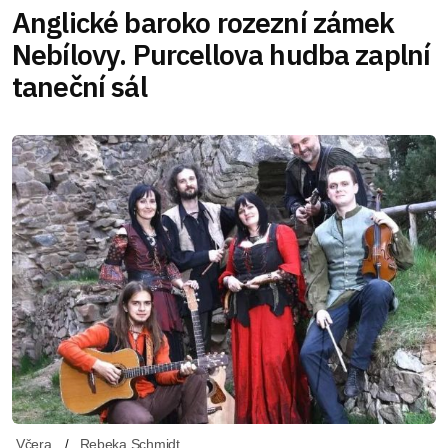
Anglické baroko rozezní zámek
Nebílovy. Purcellova hudba zaplní
taneční sál
Včera
Rebeka Schmidt