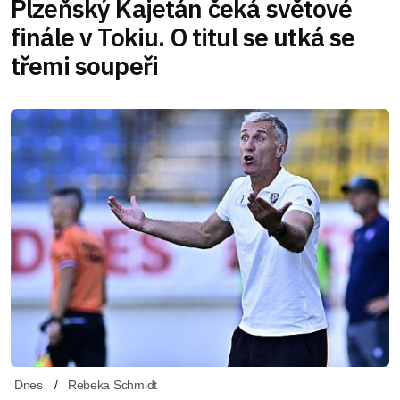
Plzeňský Kajetán čeká světové
finále v Tokiu. O titul se utká se
třemi soupeři
Dnes
Rebeka Schmidt