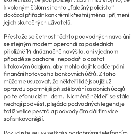
k volaným číslům si tento „falešný policista“
dokázal přiřadit konkrétní křestní jména i příjmení
jejich skutečných uživatelů.
Přestože se četnost těchto podvodných navolání
se stejným modem operandi za posledních
přibližně 14 dnů značně navýšila, ani v jednom
případě se pachateli nepodařilo dostat
k takovým údajům, aby mohlo dojít k odčerpání
finanční hotovosti z bankovních účtů. Z toho
můžeme usuzovat, že někteří lidé jsou již už
opravdu opatrnější při sdělování osobních údajů
po telefonu cizím lidem. Nicméně někteří se stále
nechají podvést, plejáda podvodných legend je
totiž velice pestrá a podvody čím dál tím více
sofistikovanější.
Pokud jste se i vy setkali s podobnými telefonními