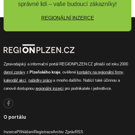
správné lidi – vaše budoucí zákazníky!
REGIONÁLNÍ INZERCE
Zpravodajský a informační portál REGIONPLZEN.CZ přináší od roku 2000
denní zprávy
z
Plzeňského kraje
, ověřené
kontakty na regionální firmy
,
kalendář akcí
,
nabídky práce
a mnoho dalšího. Nabízí také účinnou a
cenově dostupnou
regionální inzerci
pro podnikatele i jednotlivce.
O portálu
Inzerce
Přihlášení
Registrace
Archiv Zpráv
RSS